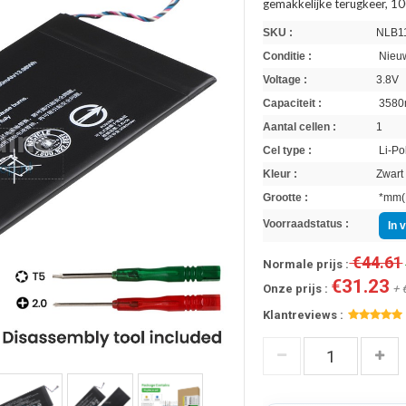
gemakkelijke terugkeer, 10
SKU :
NLB1
Conditie :
Nieuw
Voltage :
3.8V
Capaciteit :
3580
Aantal cellen :
1
Cel type :
Li-Po
Kleur :
Zwart
Grootte :
*mm(L
Voorraadstatus :
In 
€44.61
Normale prijs :
€31.23
Onze prijs :
+ 
Klantreviews :