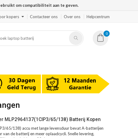
ruikt om compatibiliteit aan te geven.
oor kopers
Contacteer ons
Over ons
Helpcentrum
0
angen
er MLP2964137(1CIP3/65/138) Batterij Kopen
/65/138) accu met lange levensduur bevat A-batterijen
 van de batterij en meer oplaadcycli. Snelle levering,