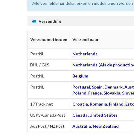
Alle vermelde handelsmerken en modelnamen worden uit
Verzending
Verzendmethoden
Verzend naar
PostNL
Netherlands
DHL / GLS
Netherlands (Als de productloc
PostNL
Belgium
PostNL
Portugal, Spain, Denmark, Austr
Poland, France, Slovakia, Slo
17Track.net
Croatia, Romania, Finland, Esto
USPS/CanadaPost
Canada, United States
AusPost / NZPost
Australia, New Zealand