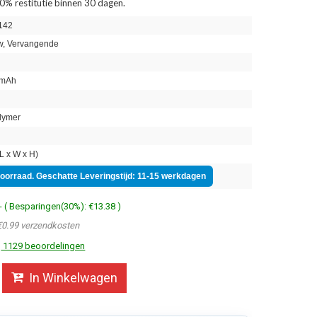
0% restitutie binnen 30 dagen.
142
, Vervangende
mAh
lymer
 x W x H)
voorraad. Geschatte Leveringstijd: 11-15 werkdagen
- ( Besparingen(30%): €13.38 )
€0.99 verzendkosten
1129 beoordelingen
In Winkelwagen