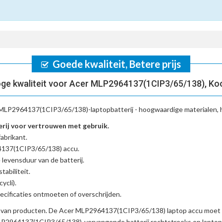
Goede kwaliteit, Betere prijs
ge kwaliteit voor Acer MLP2964137(1CIP3/65/138), Ko
MLP2964137(1CIP3/65/138)-laptopbatterij
- hoogwaardige materialen, 
ij voor vertrouwen met gebruik.
abrikant.
4137(1CIP3/65/138) accu
.
 levensduur van de batterij.
tabiliteit.
ycli).
cificaties ontmoeten of overschrijden.
d van producten. De
Acer MLP2964137(1CIP3/65/138) laptop accu
moet 
P2964137(1CIP3/65/138)-vervangende batterij
rechtstreeks op laptop