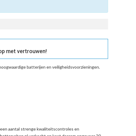
op met vertrouwen!
hoogwaardige batterijen en veiligheidsvoorzieningen.
een aantal strenge kwaliteitscontroles en
batteryshop.nl verkocht en kost daarom ongeveer 20-