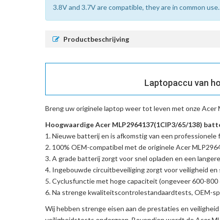
3.8V and 3.7V are compatible, they are in common use.
Productbeschrijving
Laptopaccu van ho
Breng uw originele laptop weer tot leven met onze
Acer 
Hoogwaardige Acer MLP2964137(1CIP3/65/138) batter
Nieuwe batterij en is afkomstig van een professionele f
100% OEM-compatibel met de
originele Acer MLP296
A grade batterij zorgt voor snel opladen en een langere
Ingebouwde circuitbeveiliging zorgt voor veiligheid en s
Cyclusfunctie met hoge capaciteit (ongeveer 600-800 c
Na strenge kwaliteitscontrolestandaardtests, OEM-spe
Wij hebben strenge eisen aan de prestaties en veilighei
veiligheidstests ondergaan. Bovendien wordt de
Acer ML