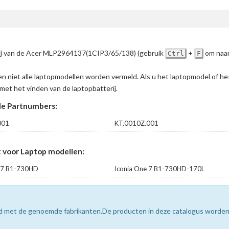
erij van de Acer MLP2964137(1CIP3/65/138)
(gebruik
+
om naar
Ctrl
F
en niet alle laptopmodellen worden vermeld. Als u het laptopmodel of h
met het vinden van de laptopbatterij.
e Partnumbers:
001
KT.0010Z.001
 voor Laptop modellen:
e 7 B1-730HD
Iconia One 7 B1-730HD-170L
erd met de genoemde fabrikanten.De producten in deze catalogus worde