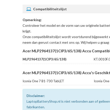
Compatibiliteitslijst
Opmerking:
Controleer het model en de vorm van uw originele batt
krijgt.
Onze compatibiliteitslijst wordt voortdurend bijgewerkt 
neem dan gerust contact met ons op. Wij helpen u graag 
Acer MLP2964137(1CIP3/65/138) Accu Compatibl
MLP2964137(1CIP3/65/138)
KT.0010F.
Acer MLP2964137(1CIP3/65/138) Accu's Geschikt
Iconia One 7 B1-730 TabLET
Iconia On
Disclaimer:
LaptopBatteryShop.nl is niet verbonden aan of gelie
fabrikanten.