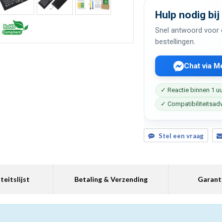
Hulp nodig bij
Snel antwoord voor c
bestellingen.
Chat via 
✓ Reactie binnen 1 u
✓ Compatibiliteitsad
Stel een vraag
teitslijst
Betaling & Verzending
Garant