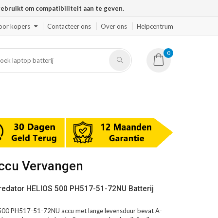
ruikt om compatibiliteit aan te geven.
oor kopers
Contacteer ons
Over ons
Helpcentrum
0
Accu Vervangen
redator HELIOS 500 PH517-51-72NU Batterij
500 PH517-51-72NU accu met lange levensduur bevat A-