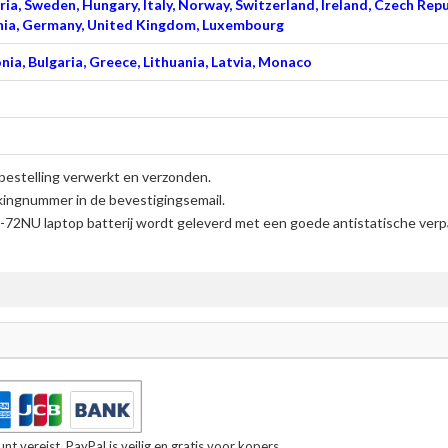
ia, Sweden, Hungary, Italy, Norway, Switzerland, Ireland, Czech Repu
venia, Germany, United Kingdom, Luxembourg
nia, Bulgaria, Greece, Lithuania, Latvia, Monaco
bestelling verwerkt en verzonden.
kingnummer in de bevestigingsemail.
72NU laptop batterij
wordt geleverd met een goede antistatische verpa
t vereist. PayPal is veilig en gratis voor kopers.