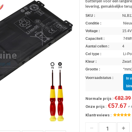
batterijen voor een langere
levering, gemakkelijke ter
SKU :
NLB1
Conditie :
Nieuw
Voltage :
15.4V
Capaciteit :
74W
Aantal cellen :
4
Cel type :
Li-Po
Kleur :
Zwart
Grootte :
*mm(L
Voorraadstatus :
In 
bin
€82.39
Normale prijs :
€57.67
Onze prijs :
+ 
Klantreviews :