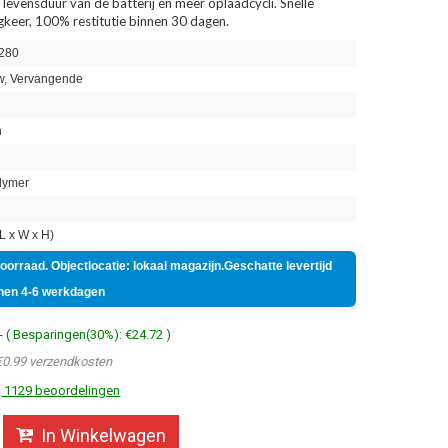
 levensduur van de batterij en meer oplaadcycli. Snelle
ugkeer, 100% restitutie binnen 30 dagen.
280
, Vervangende
h
lymer
 x W x H)
voorraad. Objectlocatie: lokaal magazijn.Geschatte levertijd
nen 4-6 werkdagen
- ( Besparingen(30%): €24.72 )
€0.99 verzendkosten
1129 beoordelingen
In Winkelwagen