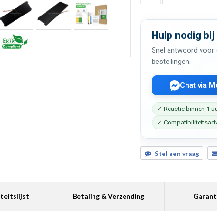
Hulp nodig bij
Snel antwoord voor c
bestellingen.
Chat via 
✓ Reactie binnen 1 u
✓ Compatibiliteitsad
Stel een vraag
teitslijst
Betaling & Verzending
Garant