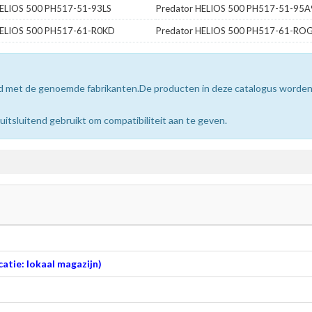
HELIOS 500 PH517-51-93LS
Predator HELIOS 500 PH517-51-95A
HELIOS 500 PH517-61-R0KD
Predator HELIOS 500 PH517-61-RO
erd met de genoemde fabrikanten.De producten in deze catalogus worde
sluitend gebruikt om compatibiliteit aan te geven.
atie: lokaal magazijn)