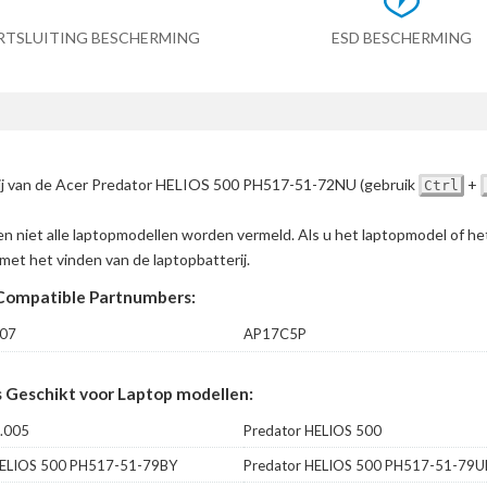
RTSLUITING BESCHERMING
ESD BESCHERMING
erij van de Acer Predator HELIOS 500 PH517-51-72NU
(gebruik
+
Ctrl
en niet alle laptopmodellen worden vermeld. Als u het laptopmodel of h
met het vinden van de laptopbatterij.
Compatible Partnumbers:
07
AP17C5P
 Geschikt voor Laptop modellen:
.005
Predator HELIOS 500
HELIOS 500 PH517-51-79BY
Predator HELIOS 500 PH517-51-79U