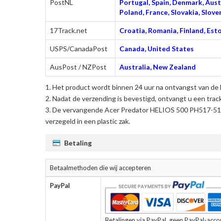
PostNL
Portugal, Spain, Denmark, Austr
Poland, France, Slovakia, Slo
17Track.net
Croatia, Romania, Finland, Esto
USPS/CanadaPost
Canada, United States
AusPost / NZPost
Australia, New Zealand
Het product wordt binnen 24 uur na ontvangst van de 
Nadat de verzending is bevestigd, ontvangt u een trac
De
vervangende Acer Predator HELIOS 500 PH517-51-
verzegeld in een plastic zak.
Betaling
Betaalmethoden die wij accepteren
PayPal
Betalingen via PayPal, geen PayPal-accoun