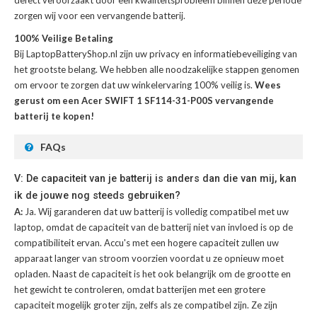
defect veroorzaakt door een kwaliteitsprobleem binnen deze periode
zorgen wij voor een vervangende batterij.
100% Veilige Betaling
Bij LaptopBatteryShop.nl zijn uw privacy en informatiebeveiliging van
het grootste belang. We hebben alle noodzakelijke stappen genomen
om ervoor te zorgen dat uw winkelervaring 100% veilig is.
Wees
gerust om een Acer SWIFT 1 SF114-31-P00S vervangende
batterij te kopen!
FAQs
V: De capaciteit van je batterij is anders dan die van mij, kan
ik de jouwe nog steeds gebruiken?
A:
Ja. Wij garanderen dat uw batterij is volledig compatibel met uw
laptop, omdat de capaciteit van de batterij niet van invloed is op de
compatibiliteit ervan. Accu's met een hogere capaciteit zullen uw
apparaat langer van stroom voorzien voordat u ze opnieuw moet
opladen. Naast de capaciteit is het ook belangrijk om de grootte en
het gewicht te controleren, omdat batterijen met een grotere
capaciteit mogelijk groter zijn, zelfs als ze compatibel zijn. Ze zijn