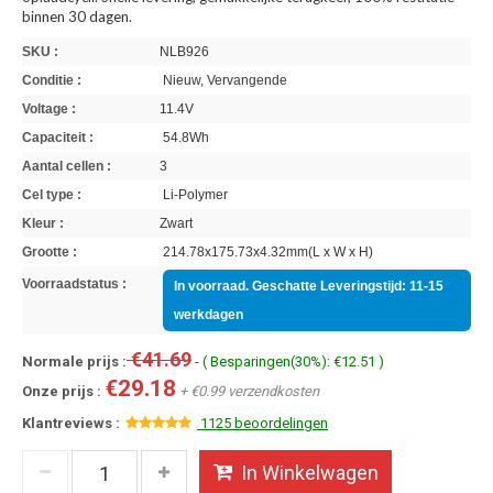
binnen 30 dagen.
SKU :
NLB926
Conditie :
Nieuw, Vervangende
Voltage :
11.4V
Capaciteit :
54.8Wh
Aantal cellen :
3
Cel type :
Li-Polymer
Kleur :
Zwart
Grootte :
214.78x175.73x4.32mm(L x W x H)
Voorraadstatus :
In voorraad. Geschatte Leveringstijd: 11-15
werkdagen
€41.69
Normale prijs :
- ( Besparingen(30%): €12.51 )
€29.18
Onze prijs :
+ €0.99 verzendkosten
Klantreviews :
1125 beoordelingen
In Winkelwagen