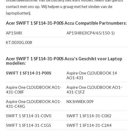
onderdeelnummer van de batterij niet kunt vinden, neem dan gerust
contact met ons op. Wij helpen u graag met het vinden van de
laptopbatterij.
Acer SWIFT 1 SF114-31-P00S Accu Compatible Partnumbers:
AP15H8I
AP15H8I(3ICP4/65/150-1)
KT.0030G.008
Acer SWIFT 1 SF114-31-P00S Accu's Geschikt voor Laptop
modellen:
SWIFT 1 SF114-31-P00S
Aspire One CLOUDBOOK 14
AO1-431
Aspire One CLOUDBOOK AO1-
Aspire One CLOUDBOOK AO1-
431-C08F
431-C1FZ
Aspire One CLOUDBOOK AO1-
NX.SHWEK.009
431-C4XG
SWIFT 1 SF114-31-C0V0
SWIFT 1 SF114-31-C0X2
SWIFT 1 SF114-31-C1GS
SWIFT 1 SF114-31-C2A4