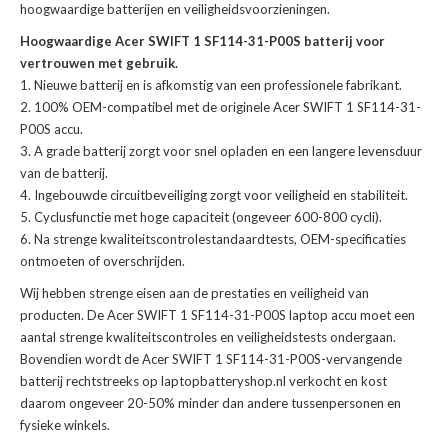
hoogwaardige batterijen en veiligheidsvoorzieningen.
Hoogwaardige Acer SWIFT 1 SF114-31-P00S batterij voor
vertrouwen met gebruik.
Nieuwe batterij en is afkomstig van een professionele fabrikant.
100% OEM-compatibel met de
originele Acer SWIFT 1 SF114-31-
P00S accu
.
A grade batterij zorgt voor snel opladen en een langere levensduur
van de batterij.
Ingebouwde circuitbeveiliging zorgt voor veiligheid en stabiliteit.
Cyclusfunctie met hoge capaciteit (ongeveer 600-800 cycli).
Na strenge kwaliteitscontrolestandaardtests, OEM-specificaties
ontmoeten of overschrijden.
Wij hebben strenge eisen aan de prestaties en veiligheid van
producten. De
Acer SWIFT 1 SF114-31-P00S laptop accu
moet een
aantal strenge kwaliteitscontroles en veiligheidstests ondergaan.
Bovendien wordt de
Acer SWIFT 1 SF114-31-P00S-vervangende
batterij
rechtstreeks op laptopbatteryshop.nl verkocht en kost
daarom ongeveer 20-50% minder dan andere tussenpersonen en
fysieke winkels.