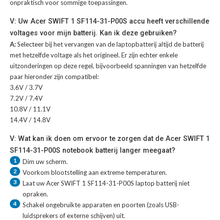
onpraktisch voor sommige toepassingen.
V: Uw Acer SWIFT 1 SF114-31-P00S accu heeft verschillende
voltages voor mijn batterij. Kan ik deze gebruiken?
A:
Selecteer bij het vervangen van de laptopbatterij altijd de batterij
met hetzelfde voltage als het origineel. Er zijn echter enkele
uitzonderingen op deze regel, bijvoorbeeld spanningen van hetzelfde
paar hieronder zijn compatibel:
3.6V / 3.7V
7.2V / 7.4V
10.8V / 11.1V
14.4V / 14.8V
V: Wat kan ik doen om ervoor te zorgen dat de Acer SWIFT 1
SF114-31-P00S notebook batterij langer meegaat?
1
Dim uw scherm.
2
Voorkom blootstelling aan extreme temperaturen.
3
Laat uw
Acer SWIFT 1 SF114-31-P00S laptop batterij
niet
opraken.
4
Schakel ongebruikte apparaten en poorten (zoals USB-
luidsprekers of externe schijven) uit.