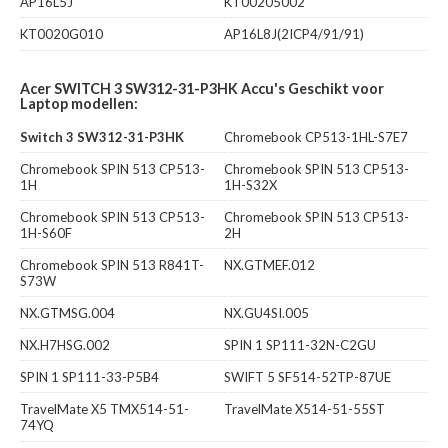
AP16L5J
KT00205002
KT0020G010
AP16L8J(2ICP4/91/91)
Acer SWITCH 3 SW312-31-P3HK Accu's Geschikt voor
Laptop modellen:
Switch 3 SW312-31-P3HK
Chromebook CP513-1HL-S7E7
Chromebook SPIN 513 CP513-
Chromebook SPIN 513 CP513-
1H
1H-S32X
Chromebook SPIN 513 CP513-
Chromebook SPIN 513 CP513-
1H-S60F
2H
Chromebook SPIN 513 R841T-
NX.GTMEF.012
S73W
NX.GTMSG.004
NX.GU4SI.005
NX.H7HSG.002
SPIN 1 SP111-32N-C2GU
SPIN 1 SP111-33-P5B4
SWIFT 5 SF514-52TP-87UE
TravelMate X5 TMX514-51-
TravelMate X514-51-55ST
74YQ