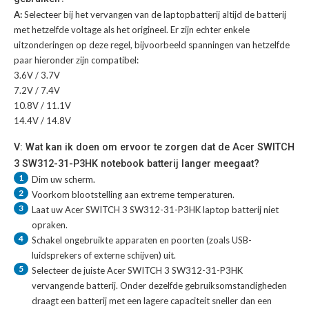
A:
Selecteer bij het vervangen van de laptopbatterij altijd de batterij
met hetzelfde voltage als het origineel. Er zijn echter enkele
uitzonderingen op deze regel, bijvoorbeeld spanningen van hetzelfde
paar hieronder zijn compatibel:
3.6V / 3.7V
7.2V / 7.4V
10.8V / 11.1V
14.4V / 14.8V
V: Wat kan ik doen om ervoor te zorgen dat de Acer SWITCH
3 SW312-31-P3HK notebook batterij langer meegaat?
1
Dim uw scherm.
2
Voorkom blootstelling aan extreme temperaturen.
3
Laat uw
Acer SWITCH 3 SW312-31-P3HK laptop batterij
niet
opraken.
4
Schakel ongebruikte apparaten en poorten (zoals USB-
luidsprekers of externe schijven) uit.
5
Selecteer de juiste
Acer SWITCH 3 SW312-31-P3HK
vervangende batterij
. Onder dezelfde gebruiksomstandigheden
draagt een batterij met een lagere capaciteit sneller dan een