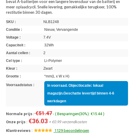
bevat A-batterijen voor een langere levensduur van de batterij en
meer oplaadcycli. Snelle levering, gemakkelijke terugkeer, 100%
restitutie binnen 30 dagen.
SKU :
NLB1248
Conditie :
Nieuw, Vervangende
Voltage :
7.4V
Capaciteit :
32Wh
Aantal cellen :
2
Cel type :
Li-Polymer
Kleur :
Zwart
Grootte :
*mm(L x W x H)
Voorraadstatus :
In voorraad. Objectlocatie: lokaal
magazijn.Geschatte levertijd binnen 4-6
werkdagen
€51.47
Normale prijs :
- ( Besparingen(30%): €15.44 )
€36.03
Onze prijs :
+ €0.99 verzendkosten
Klantreviews :
1129 beoordelingen