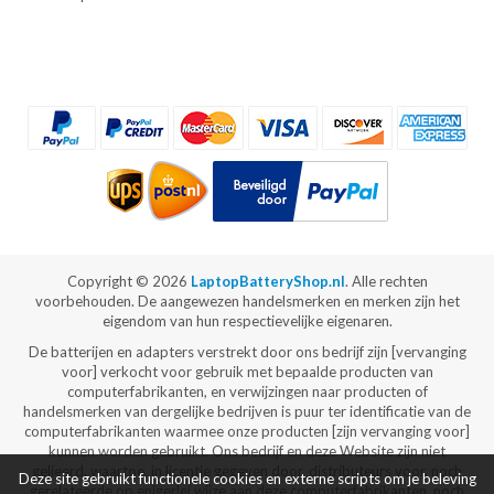
Copyright ©
2026
LaptopBatteryShop.nl
. Alle rechten
voorbehouden. De aangewezen handelsmerken en merken zijn het
eigendom van hun respectievelijke eigenaren.
De batterijen en adapters verstrekt door ons bedrijf zijn [vervanging
voor] verkocht voor gebruik met bepaalde producten van
computerfabrikanten, en verwijzingen naar producten of
handelsmerken van dergelijke bedrijven is puur ter identificatie van de
computerfabrikanten waarmee onze producten [zijn vervanging voor]
kunnen worden gebruikt. Ons bedrijf en deze Website zijn niet
gelieerd, waartoe, in licentie gegeven door, distributeurs voor, noch
Deze site gebruikt functionele cookies en externe scripts om je beleving
gerelateerde op enigerlei wijze aan deze computerfabrikanten, noch