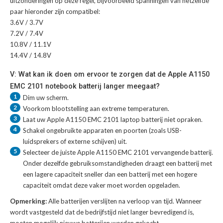
uitzonderingen op deze regel, bijvoorbeeld spanningen van hetzelfde
paar hieronder zijn compatibel:
3.6V / 3.7V
7.2V / 7.4V
10.8V / 11.1V
14.4V / 14.8V
V: Wat kan ik doen om ervoor te zorgen dat de Apple A1150
EMC 2101 notebook batterij langer meegaat?
1
Dim uw scherm.
2
Voorkom blootstelling aan extreme temperaturen.
3
Laat uw
Apple A1150 EMC 2101 laptop batterij
niet opraken.
4
Schakel ongebruikte apparaten en poorten (zoals USB-
luidsprekers of externe schijven) uit.
5
Selecteer de juiste
Apple A1150 EMC 2101 vervangende batterij
.
Onder dezelfde gebruiksomstandigheden draagt een batterij met
een lagere capaciteit sneller dan een batterij met een hogere
capaciteit omdat deze vaker moet worden opgeladen.
Opmerking:
Alle batterijen verslijten na verloop van tijd. Wanneer
wordt vastgesteld dat de bedrijfstijd niet langer bevredigend is,
moeten mogelijk nieuwe batterijen worden gekocht.