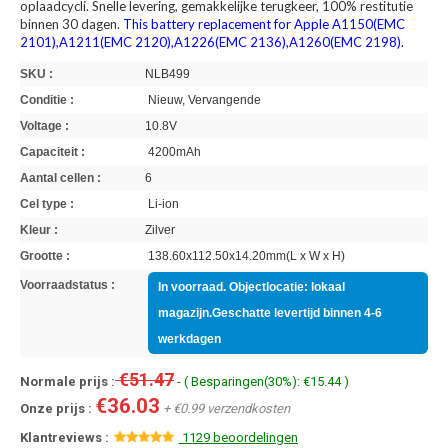
oplaadcycli. Snelle levering, gemakkelijke terugkeer, 100% restitutie
binnen 30 dagen.
This battery replacement for Apple A1150(EMC
2101),A1211(EMC 2120),A1226(EMC 2136),A1260(EMC 2198).
SKU :
NLB499
Conditie :
Nieuw, Vervangende
Voltage :
10.8V
Capaciteit :
4200mAh
Aantal cellen :
6
Cel type :
Li-ion
Kleur :
Zilver
Grootte :
138.60x112.50x14.20mm(L x W x H)
Voorraadstatus :
In voorraad. Objectlocatie: lokaal
magazijn.Geschatte levertijd binnen 4-6
werkdagen
€51.47
Normale prijs :
- ( Besparingen(30%): €15.44 )
€36.03
Onze prijs :
+ €0.99 verzendkosten
Klantreviews :
1129 beoordelingen