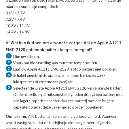
uitzonderingen op deze regel, bijvoorbeeld spanningen van hetzelfde
paar hieronder zijn compatibel:
3.6V / 3.7V
7.2V / 7.4V
10.8V / 11.1V
14.4V / 14.8V
V: Wat kan ik doen om ervoor te zorgen dat de Apple A1211
EMC 2120 notebook batterij langer meegaat?
1
Dim uw scherm.
2
Voorkom blootstelling aan extreme temperaturen.
3
Laat uw
Apple A1211 EMC 2120 laptop batterij
niet opraken.
4
Schakel ongebruikte apparaten en poorten (zoals USB-
luidsprekers of externe schijven) uit.
5
Selecteer de juiste
Apple A1211 EMC 2120 vervangende batterij
.
Onder dezelfde gebruiksomstandigheden draagt een batterij met
een lagere capaciteit sneller dan een batterij met een hogere
capaciteit omdat deze vaker moet worden opgeladen.
Opmerking:
Alle batterijen verslijten na verloop van tijd. Wanneer
wordt vastgesteld dat de bedrijfstijd niet langer bevredigend is,
moeten mogelijk nieuwe batterijen worden gekocht.