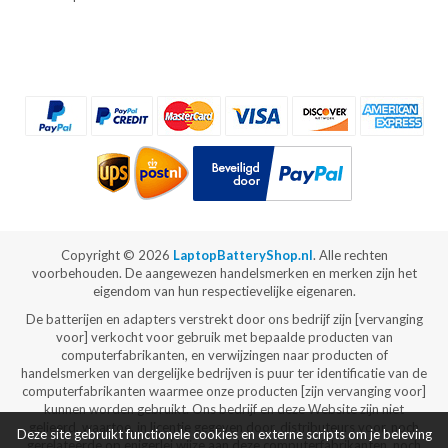
Copyright ©
2026
LaptopBatteryShop.nl
. Alle rechten
voorbehouden. De aangewezen handelsmerken en merken zijn het
eigendom van hun respectievelijke eigenaren.
De batterijen en adapters verstrekt door ons bedrijf zijn [vervanging
voor] verkocht voor gebruik met bepaalde producten van
computerfabrikanten, en verwijzingen naar producten of
handelsmerken van dergelijke bedrijven is puur ter identificatie van de
computerfabrikanten waarmee onze producten [zijn vervanging voor]
kunnen worden gebruikt. Ons bedrijf en deze Website zijn niet
gelieerd, waartoe, in licentie gegeven door, distributeurs voor, noch
Deze site gebruikt functionele cookies en externe scripts om je beleving
gerelateerde op enigerlei wijze aan deze computerfabrikanten, noch