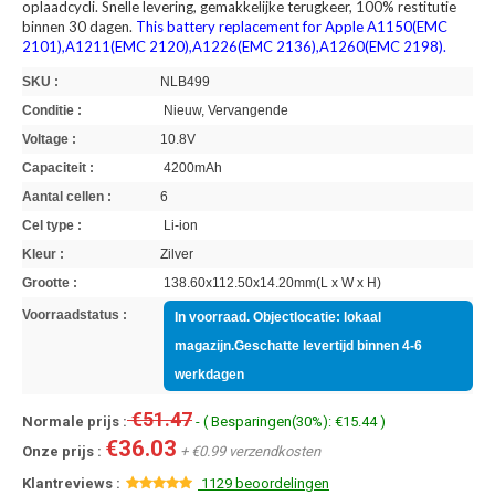
oplaadcycli. Snelle levering, gemakkelijke terugkeer, 100% restitutie
binnen 30 dagen.
This battery replacement for Apple A1150(EMC
2101),A1211(EMC 2120),A1226(EMC 2136),A1260(EMC 2198).
SKU :
NLB499
Conditie :
Nieuw, Vervangende
Voltage :
10.8V
Capaciteit :
4200mAh
Aantal cellen :
6
Cel type :
Li-ion
Kleur :
Zilver
Grootte :
138.60x112.50x14.20mm(L x W x H)
Voorraadstatus :
In voorraad. Objectlocatie: lokaal
magazijn.Geschatte levertijd binnen 4-6
werkdagen
€51.47
Normale prijs :
- ( Besparingen(30%): €15.44 )
€36.03
Onze prijs :
+ €0.99 verzendkosten
Klantreviews :
1129 beoordelingen