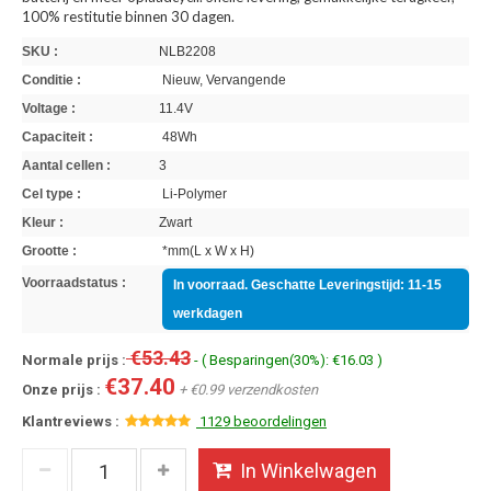
100% restitutie binnen 30 dagen.
SKU :
NLB2208
Conditie :
Nieuw, Vervangende
Voltage :
11.4V
Capaciteit :
48Wh
Aantal cellen :
3
Cel type :
Li-Polymer
Kleur :
Zwart
Grootte :
*mm(L x W x H)
Voorraadstatus :
In voorraad. Geschatte Leveringstijd: 11-15
werkdagen
€53.43
Normale prijs :
- ( Besparingen(30%): €16.03 )
€37.40
Onze prijs :
+ €0.99 verzendkosten
Klantreviews :
1129 beoordelingen
In Winkelwagen