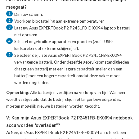
meegaat?
1
Dim uw scherm.
2
Voorkom blootstelling aan extreme temperaturen.
3
Laat uw
Asus EXPERTBook P2 P2451FB-EK0094 laptop batterij
niet opraken.
4
Schakel ongebruikte apparaten en poorten (zoals USB-
luidsprekers of externe schijven) uit.
5
Selecteer de juiste
Asus EXPERTBook P2 P2451FB-EK0094
vervangende batterij
. Onder dezelfde gebruiksomstandigheden
draagt een batterij met een lagere capaciteit sneller dan een
batterij met een hogere capaciteit omdat deze vaker moet
worden opgeladen.
Opmerking:
Alle batterijen verslijten na verloop van tijd. Wanneer
wordt vastgesteld dat de bedrijfstijd niet langer bevredigend is,
moeten mogelijk nieuwe batterijen worden gekocht.
V: Kan mijn Asus EXPERTBook P2 P2451FB-EK0094 notebook
accu worden "overladen"?
A:
Nee, de Asus EXPERTBook P2 P2451FB-EK0094 accu heeft een