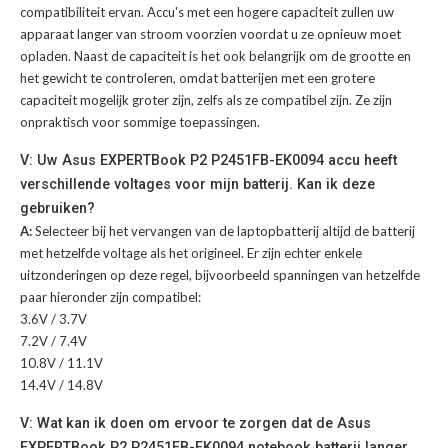
compatibiliteit ervan. Accu's met een hogere capaciteit zullen uw
apparaat langer van stroom voorzien voordat u ze opnieuw moet
opladen. Naast de capaciteit is het ook belangrijk om de grootte en
het gewicht te controleren, omdat batterijen met een grotere
capaciteit mogelijk groter zijn, zelfs als ze compatibel zijn. Ze zijn
onpraktisch voor sommige toepassingen.
V: Uw Asus EXPERTBook P2 P2451FB-EK0094 accu heeft
verschillende voltages voor mijn batterij. Kan ik deze
gebruiken?
A:
Selecteer bij het vervangen van de laptopbatterij altijd de batterij
met hetzelfde voltage als het origineel. Er zijn echter enkele
uitzonderingen op deze regel, bijvoorbeeld spanningen van hetzelfde
paar hieronder zijn compatibel:
3.6V / 3.7V
7.2V / 7.4V
10.8V / 11.1V
14.4V / 14.8V
V: Wat kan ik doen om ervoor te zorgen dat de Asus
EXPERTBook P2 P2451FB-EK0094 notebook batterij langer