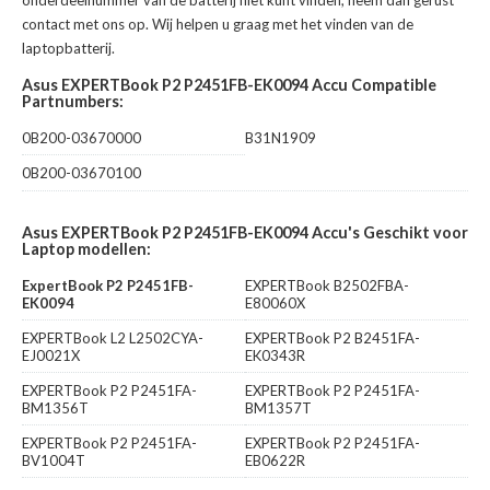
onderdeelnummer van de batterij niet kunt vinden, neem dan gerust
contact met ons op. Wij helpen u graag met het vinden van de
laptopbatterij.
Asus EXPERTBook P2 P2451FB-EK0094 Accu Compatible
Partnumbers:
0B200-03670000
B31N1909
0B200-03670100
Asus EXPERTBook P2 P2451FB-EK0094 Accu's Geschikt voor
Laptop modellen:
ExpertBook P2 P2451FB-
EXPERTBook B2502FBA-
EK0094
E80060X
EXPERTBook L2 L2502CYA-
EXPERTBook P2 B2451FA-
EJ0021X
EK0343R
EXPERTBook P2 P2451FA-
EXPERTBook P2 P2451FA-
BM1356T
BM1357T
EXPERTBook P2 P2451FA-
EXPERTBook P2 P2451FA-
BV1004T
EB0622R