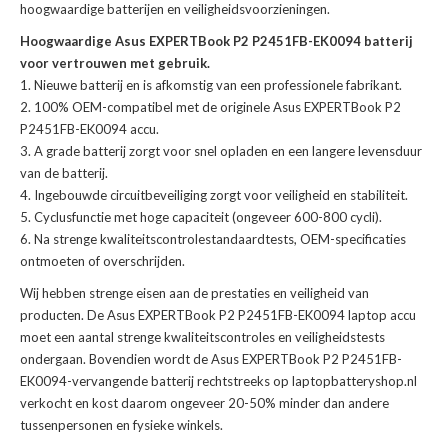
hoogwaardige batterijen en veiligheidsvoorzieningen.
Hoogwaardige Asus EXPERTBook P2 P2451FB-EK0094 batterij
voor vertrouwen met gebruik.
Nieuwe batterij en is afkomstig van een professionele fabrikant.
100% OEM-compatibel met de
originele Asus EXPERTBook P2
P2451FB-EK0094 accu
.
A grade batterij zorgt voor snel opladen en een langere levensduur
van de batterij.
Ingebouwde circuitbeveiliging zorgt voor veiligheid en stabiliteit.
Cyclusfunctie met hoge capaciteit (ongeveer 600-800 cycli).
Na strenge kwaliteitscontrolestandaardtests, OEM-specificaties
ontmoeten of overschrijden.
Wij hebben strenge eisen aan de prestaties en veiligheid van
producten. De
Asus EXPERTBook P2 P2451FB-EK0094 laptop accu
moet een aantal strenge kwaliteitscontroles en veiligheidstests
ondergaan. Bovendien wordt de
Asus EXPERTBook P2 P2451FB-
EK0094-vervangende batterij
rechtstreeks op laptopbatteryshop.nl
verkocht en kost daarom ongeveer 20-50% minder dan andere
tussenpersonen en fysieke winkels.