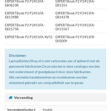
EXPERTBook P2 P2451FA-
EXPERTBook P2 P2451FA-
EB0623R
EB1355
EXPERTBook P2 P2451FA-
EXPERTBook P2 P2451FA-
EB1398R
EB1437R
EXPERTBook P2 P2451FA-
EXPERTBook P2 P2451FA-
EB2575R
EK1556T
EXPERTBook P2 P2451FA-XV51
EXPERTBook P2 P2451FB-
EK0009
Disclaimer:
LaptopBatteryShop.nl is niet verbonden aan of gelieerd met de
genoemde fabrikanten.De producten in deze catalogus worden
niet ondersteund of goedgekeurd door deze fabrikanten.
Alle vermelde handelsmerken en modelnamen worden
uitsluitend gebruikt om compatibiliteit aan te geven.
Verzending
PostNL