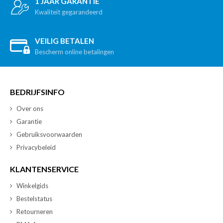
1 JAAR GARANTIE
Kwaliteit gegarandeerd
VEILIG BETALEN
Bescherm online betalingen
BEDRIJFSINFO
Over ons
Garantie
Gebruiksvoorwaarden
Privacybeleid
KLANTENSERVICE
Winkelgids
Bestelstatus
Retourneren