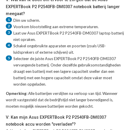
EXPERTBook P2 P2540FB-DM0307 notebook batterij langer
meegaat?
1
Dim uw scherm.
2
Voorkom blootstelling aan extreme temperaturen.
3
Laat uw
Asus EXPERTBook P2 P2540FB-DM0307 laptop batterij
niet opraken.
4
Schakel ongebruikte apparaten en poorten (zoals USB-
luidsprekers of externe schijven) uit.
5
Selecteer de juiste
Asus EXPERTBook P2 P2540FB-DM0307
vervangende batterij
. Onder dezelfde gebruiksomstandigheden
draagt een batterij met een lagere capaciteit sneller dan een
batterij met een hogere capaciteit omdat deze vaker moet
worden opgeladen.
Opmerking:
Alle batterijen verslijten na verloop van tijd. Wanneer
wordt vastgesteld dat de bedrijfstijd niet langer bevredigend is,
moeten mogelijk nieuwe batterijen worden gekocht.
V: Kan mijn Asus EXPERTBook P2 P2540FB-DM0307
notebook accu worden "overladen"?