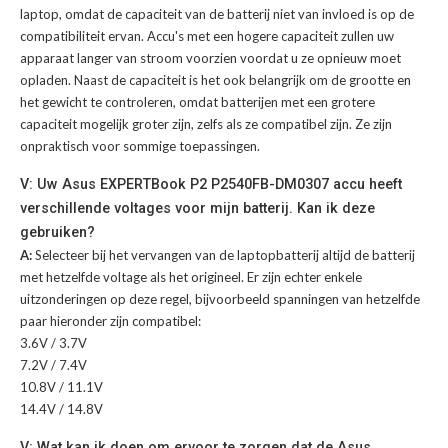
laptop, omdat de capaciteit van de batterij niet van invloed is op de
compatibiliteit ervan. Accu's met een hogere capaciteit zullen uw
apparaat langer van stroom voorzien voordat u ze opnieuw moet
opladen. Naast de capaciteit is het ook belangrijk om de grootte en
het gewicht te controleren, omdat batterijen met een grotere
capaciteit mogelijk groter zijn, zelfs als ze compatibel zijn. Ze zijn
onpraktisch voor sommige toepassingen.
V: Uw Asus EXPERTBook P2 P2540FB-DM0307 accu heeft
verschillende voltages voor mijn batterij. Kan ik deze
gebruiken?
A:
Selecteer bij het vervangen van de laptopbatterij altijd de batterij
met hetzelfde voltage als het origineel. Er zijn echter enkele
uitzonderingen op deze regel, bijvoorbeeld spanningen van hetzelfde
paar hieronder zijn compatibel:
3.6V / 3.7V
7.2V / 7.4V
10.8V / 11.1V
14.4V / 14.8V
V: Wat kan ik doen om ervoor te zorgen dat de Asus