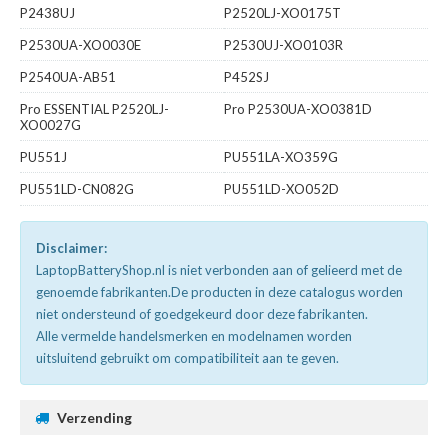
P2438UJ
P2520LJ-XO0175T
P2530UA-XO0030E
P2530UJ-XO0103R
P2540UA-AB51
P452SJ
Pro ESSENTIAL P2520LJ-
Pro P2530UA-XO0381D
XO0027G
PU551J
PU551LA-XO359G
PU551LD-CN082G
PU551LD-XO052D
Disclaimer:
LaptopBatteryShop.nl is niet verbonden aan of gelieerd met de
genoemde fabrikanten.De producten in deze catalogus worden
niet ondersteund of goedgekeurd door deze fabrikanten.
Alle vermelde handelsmerken en modelnamen worden
uitsluitend gebruikt om compatibiliteit aan te geven.
Verzending