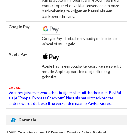
van je bestelling hoger is dan €300, neem dan
contact op met onze klantenservice om onze
bankrekening te krijgen en betaal via een
bankoverschrijving.
Google Pay
Google Pay - Betaal eenvoudig online, in de
winkel of stuur geld.
Apple Pay
Apple Pay is eenvoudig te gebruiken en werkt
met de Apple apparaten die je elke dag
gebruikt.
Let op:
Voer het juiste verzendadres in tijdens het uitchecken met PayPal
als je “Paypal Express Checkout” kiest als het uitcheckproces,
anders wordt de bestelling verzonden naar je PayPal-adres.
Garantie
100% Terugbetaling 30 Dagen - Zonder Enige Reden!