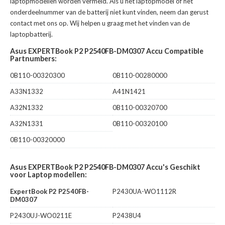
laptopmodellen worden vermeld. Als u het laptopmodel of het
onderdeelnummer van de batterij niet kunt vinden, neem dan gerust
contact met ons op. Wij helpen u graag met het vinden van de
laptopbatterij.
Asus EXPERTBook P2 P2540FB-DM0307 Accu Compatible
Partnumbers:
0B110-00320300
0B110-00280000
A33N1332
A41N1421
A32N1332
0B110-00320700
A32N1331
0B110-00320100
0B110-00320000
Asus EXPERTBook P2 P2540FB-DM0307 Accu's Geschikt
voor Laptop modellen:
ExpertBook P2 P2540FB-
P2430UA-WO1112R
DM0307
P2430UJ-WO0211E
P2438U4