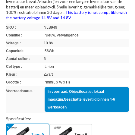
levensduur bevat A-batterijen voor een langere levensduur van de
batterij en meer oplaadcycli. Snelle levering, gemakkelijke terugkeer,
100% restitutie binnen 30 dagen.
This battery is not compatible with
the battery voltage 14.8V and 14.8V.
SKU :
NLB949
Conditie :
Nieuw, Vervangende
Voltage :
10.8V
Capaciteit :
56Wh
Aantal cellen :
6
Cel type :
Li-ion
Kleur :
Zwart
Grootte :
*mm(L x W x H)
Voorraadstatus :
In voorraad. Objectlocatie: lokaal
magazijn.Geschatte levertijd binnen 4-6
werkdagen
Specificaties:
Type A
Type B