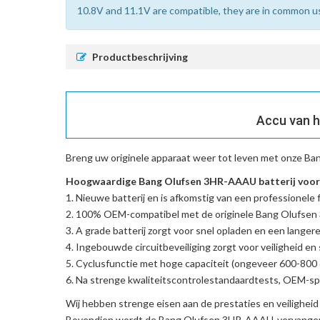
10.8V and 11.1V are compatible, they are in common u
Productbeschrijving
Accu van h
Breng uw originele apparaat weer tot leven met onze
Ban
Hoogwaardige Bang Olufsen 3HR-AAAU batterij voor 
Nieuwe batterij en is afkomstig van een professionele f
100% OEM-compatibel met de
originele Bang Olufse
A grade batterij zorgt voor snel opladen en een langere
Ingebouwde circuitbeveiliging zorgt voor veiligheid en s
Cyclusfunctie met hoge capaciteit (ongeveer 600-800 c
Na strenge kwaliteitscontrolestandaardtests, OEM-spe
Wij hebben strenge eisen aan de prestaties en veilighei
Bovendien wordt de
Bang Olufsen 3HR-AAAU-vervangen