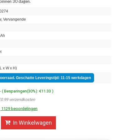
 binnen 30 dagen.
0274
, Vervangende
mAh
H
n
 x W x H)
voorraad. Geschatte Leveringstijd: 11-15 werkdagen
- ( Besparingen(30%): €11.33 )
€0.99 verzendkosten
1129 beoordelingen
In Winkelwagen