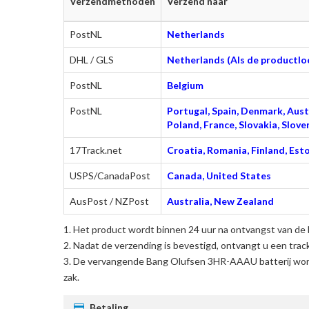
Verzendmethoden
Verzend naar
PostNL
Netherlands
DHL / GLS
Netherlands (Als de productloc
PostNL
Belgium
PostNL
Portugal, Spain, Denmark, Austr
Poland, France, Slovakia, Slo
17Track.net
Croatia, Romania, Finland, Esto
USPS/CanadaPost
Canada, United States
AusPost / NZPost
Australia, New Zealand
Het product wordt binnen 24 uur na ontvangst van de 
Nadat de verzending is bevestigd, ontvangt u een trac
De
vervangende Bang Olufsen 3HR-AAAU batterij
word
zak.
Betaling