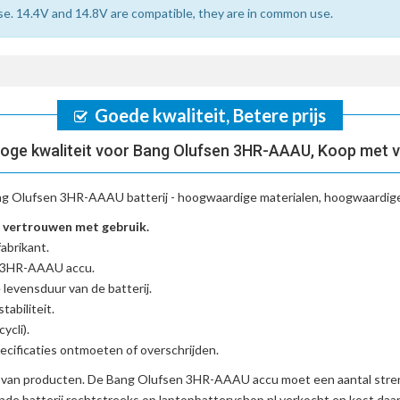
se. 14.4V and 14.8V are compatible, they are in common use.
Goede kwaliteit, Betere prijs
oge kwaliteit voor Bang Olufsen 3HR-AAAU, Koop met 
g Olufsen 3HR-AAAU batterij
- hoogwaardige materialen, hoogwaardige 
vertrouwen met gebruik.
abrikant.
n 3HR-AAAU accu
.
 levensduur van de batterij.
tabiliteit.
ycli).
cificaties ontmoeten of overschrijden.
d van producten. De
Bang Olufsen 3HR-AAAU accu
moet een aantal stren
de batterij
rechtstreeks op laptopbatteryshop.nl verkocht en kost da