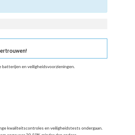
vertrouwen!
batterijen en veiligheidsvoorzieningen.
ge kwaliteitscontroles en veiligheidstests ondergaan.
arom ongeveer 20-50% minder dan andere