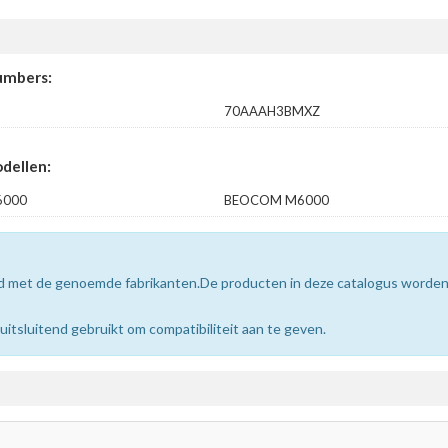
umbers:
70AAAH3BMXZ
dellen:
6000
BEOCOM M6000
erd met de genoemde fabrikanten.De producten in deze catalogus worde
sluitend gebruikt om compatibiliteit aan te geven.