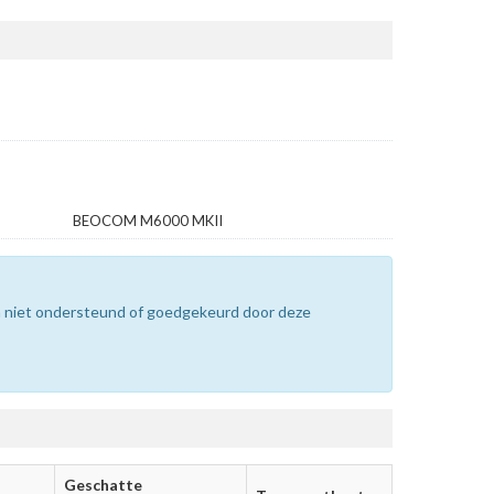
BEOCOM M6000 MKII
n niet ondersteund of goedgekeurd door deze
Geschatte