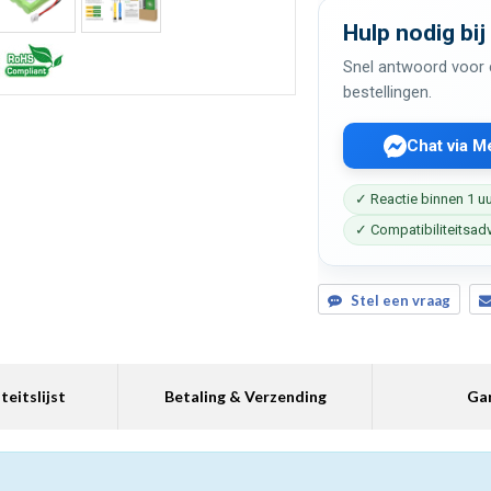
Hulp nodig bij
Snel antwoord voor c
bestellingen.
Chat via 
✓ Reactie binnen 1 u
✓ Compatibiliteitsad
Stel een vraag
teitslijst
Betaling & Verzending
Gar