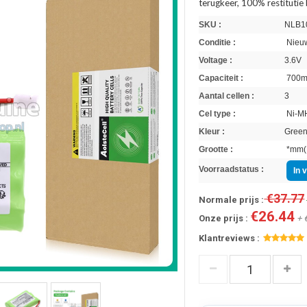
terugkeer, 100% restitutie
SKU :
NLB1
Conditie :
Nieuw
Voltage :
3.6V
Capaciteit :
700
Aantal cellen :
3
Cel type :
Ni-M
Kleur :
Gree
Grootte :
*mm(L
Voorraadstatus :
In 
€37.77
Normale prijs :
€26.44
Onze prijs :
+ 
Klantreviews :