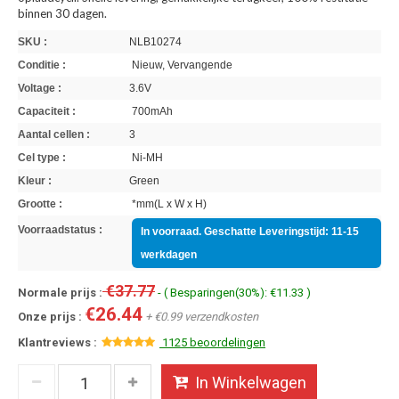
binnen 30 dagen.
SKU :
NLB10274
Conditie :
Nieuw, Vervangende
Voltage :
3.6V
Capaciteit :
700mAh
Aantal cellen :
3
Cel type :
Ni-MH
Kleur :
Green
Grootte :
*mm(L x W x H)
Voorraadstatus :
In voorraad. Geschatte Leveringstijd: 11-15
werkdagen
€37.77
Normale prijs :
- ( Besparingen(30%): €11.33 )
€26.44
Onze prijs :
+ €0.99 verzendkosten
Klantreviews :
1125 beoordelingen
In Winkelwagen