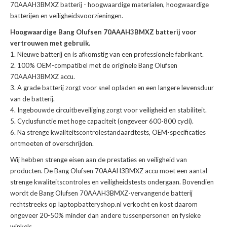
70AAAH3BMXZ batterij
- hoogwaardige materialen, hoogwaardige
batterijen en veiligheidsvoorzieningen.
Hoogwaardige Bang Olufsen 70AAAH3BMXZ batterij voor
vertrouwen met gebruik.
Nieuwe batterij en is afkomstig van een professionele fabrikant.
100% OEM-compatibel met de
originele Bang Olufsen
70AAAH3BMXZ accu
.
A grade batterij zorgt voor snel opladen en een langere levensduur
van de batterij.
Ingebouwde circuitbeveiliging zorgt voor veiligheid en stabiliteit.
Cyclusfunctie met hoge capaciteit (ongeveer 600-800 cycli).
Na strenge kwaliteitscontrolestandaardtests, OEM-specificaties
ontmoeten of overschrijden.
Wij hebben strenge eisen aan de prestaties en veiligheid van
producten. De
Bang Olufsen 70AAAH3BMXZ accu
moet een aantal
strenge kwaliteitscontroles en veiligheidstests ondergaan. Bovendien
wordt de
Bang Olufsen 70AAAH3BMXZ-vervangende batterij
rechtstreeks op laptopbatteryshop.nl verkocht en kost daarom
ongeveer 20-50% minder dan andere tussenpersonen en fysieke
winkels.