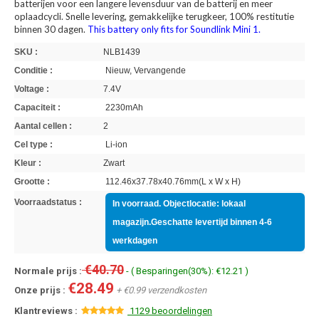
batterijen voor een langere levensduur van de batterij en meer
oplaadcycli. Snelle levering, gemakkelijke terugkeer, 100% restitutie
binnen 30 dagen.
This battery only fits for Soundlink Mini 1.
SKU :
NLB1439
Conditie :
Nieuw, Vervangende
Voltage :
7.4V
Capaciteit :
2230mAh
Aantal cellen :
2
Cel type :
Li-ion
Kleur :
Zwart
Grootte :
112.46x37.78x40.76mm(L x W x H)
Voorraadstatus :
In voorraad. Objectlocatie: lokaal
magazijn.Geschatte levertijd binnen 4-6
werkdagen
€40.70
Normale prijs :
- ( Besparingen(30%): €12.21 )
€28.49
Onze prijs :
+ €0.99 verzendkosten
Klantreviews :
1129 beoordelingen