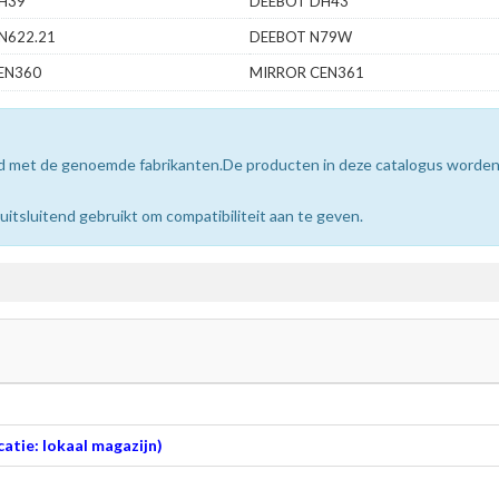
H39
DEEBOT DH43
N622.21
DEEBOT N79W
EN360
MIRROR CEN361
erd met de genoemde fabrikanten.De producten in deze catalogus worde
sluitend gebruikt om compatibiliteit aan te geven.
atie: lokaal magazijn)