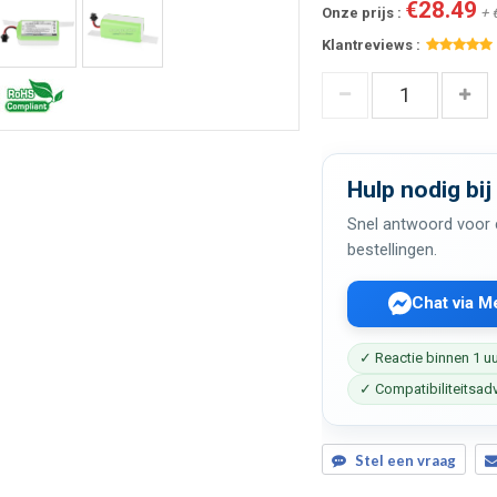
€28.49
Onze prijs :
+ 
Klantreviews :
Hulp nodig bij
Snel antwoord voor c
bestellingen.
Chat via 
✓ Reactie binnen 1 u
✓ Compatibiliteitsad
Stel een vraag