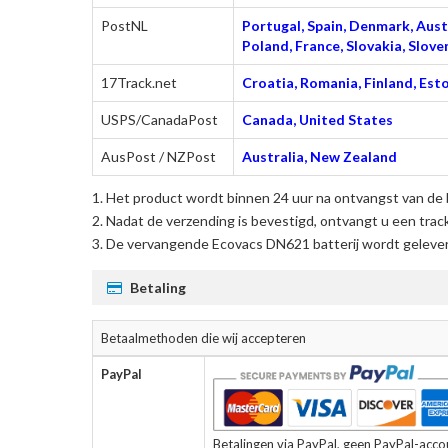
PostNL
Portugal, Spain, Denmark, Austr
Poland, France, Slovakia, Slo
17Track.net
Croatia, Romania, Finland, Esto
USPS/CanadaPost
Canada, United States
AusPost / NZPost
Australia, New Zealand
Het product wordt binnen 24 uur na ontvangst van de 
Nadat de verzending is bevestigd, ontvangt u een trac
De
vervangende Ecovacs DN621 batterij
wordt gelever
Betaling
Betaalmethoden die wij accepteren
PayPal
Betalingen via PayPal, geen PayPal-accoun