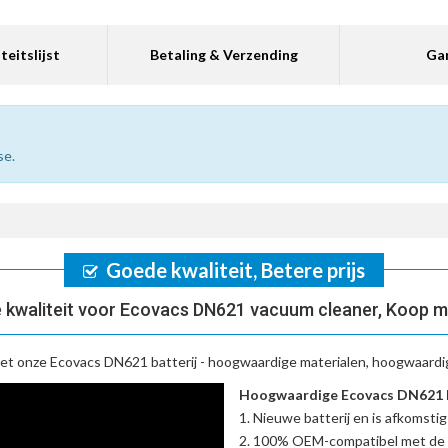
teitslijst
Betaling & Verzending
Gar
se.
Goede kwaliteit, Betere prijs
 kwaliteit voor Ecovacs DN621 vacuum cleaner, Koop m
met onze
Ecovacs DN621 batterij
- hoogwaardige materialen, hoogwaardige
Hoogwaardige Ecovacs DN621 ba
Nieuwe batterij en is afkomstig
100% OEM-compatibel met de