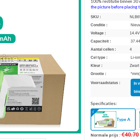
100% restitutie binnen 30
the picture before placing 
SKU :
NLB6
Conditie :
Nieuw
Voltage :
14.4V
Capaciteit :
37.4
Aantal cellen :
4
Cel type :
Li-io
Kleur :
Zwart
Grootte :
*mm(L
Voorraadstatus :
In 
bin
Specificaties:
Type A
€40.70
Normale prijs :