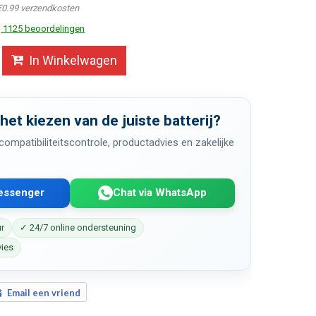
€0.99 verzendkosten
1125 beoordelingen
In Winkelwagen
 het kiezen van de juiste batterij?
ompatibiliteitscontrole, productadvies en zakelijke
Messenger
Chat via WhatsApp
ur
✓ 24/7 online ondersteuning
vies
Email een vriend