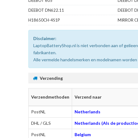
DEEBOT 605
DEEBOT D
DEEBOT DN622.11
DEEBOT D
H18650CH-4S1P
MIRROR C
Disclaimer:
LaptopBatteryShop.nl is niet verbonden aan of gelie
fabrikanten.
Alle vermelde handelsmerken en modelnamen worden uit
Verzending
Verzendmethoden
Verzend naar
PostNL
Netherlands
DHL / GLS
Netherlands (Als de productloc
PostNL
Belgium