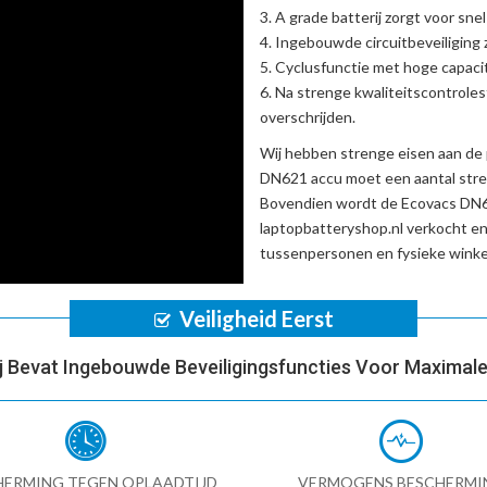
A grade batterij zorgt voor sne
Ingebouwde circuitbeveiliging zo
Cyclusfunctie met hoge capacit
Na strenge kwaliteitscontrole
overschrijden.
Wij hebben strenge eisen aan de 
DN621 accu
moet een aantal stre
Bovendien wordt de
Ecovacs DN6
laptopbatteryshop.nl verkocht e
tussenpersonen en fysieke winke
Veiligheid Eerst
ij Bevat Ingebouwde Beveiligingsfuncties Voor Maximale 
HERMING TEGEN OPLAADTIJD
VERMOGENS BESCHERMI