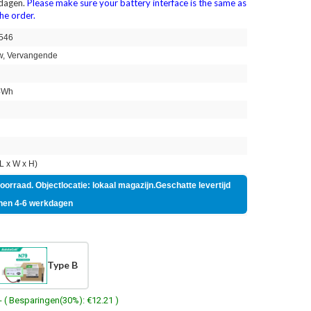
 dagen.
Please make sure your battery interface is the same as
the order.
546
, Vervangende
4Wh
n
 x W x H)
voorraad. Objectlocatie: lokaal magazijn.Geschatte levertijd
nen 4-6 werkdagen
Type B
- ( Besparingen(30%): €12.21 )