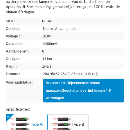
batterijen voor een langere levensduur van de batterij en meer
oplaadcycli. Snelle levering, gemakkelijke terugkeer, 100% restitutie
binnen 30 dagen.
SKU :
NLB41
Conditie :
Nieuw, Vervangende
Voltage :
10.8V
Capaciteit :
4400mAh
Aantal cellen :
6
Cel type :
Li-ion
Kleur :
Zwart
Grootte :
204.95x52.25x20.85mm(L x W x H)
Voorraadstatus :
In voorraad. Objectlocatie: lokaal
magazijn.Geschatte levertijd binnen 4-6
werkdagen
Specificaties:
Type A
Type B