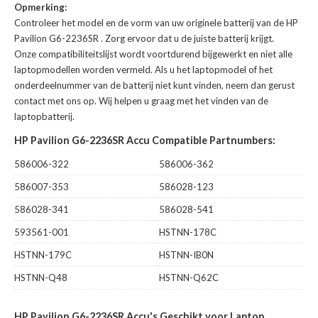
Opmerking:
Controleer het model en de vorm van uw originele batterij van de HP
Pavilion G6-2236SR
. Zorg ervoor dat u de juiste batterij krijgt.
Onze compatibiliteitslijst wordt voortdurend bijgewerkt en niet alle
laptopmodellen worden vermeld. Als u het laptopmodel of het
onderdeelnummer van de batterij niet kunt vinden, neem dan gerust
contact met ons op. Wij helpen u graag met het vinden van de
laptopbatterij.
HP Pavilion G6-2236SR Accu Compatible Partnumbers:
586006-322
586006-362
586007-353
586028-123
586028-341
586028-541
593561-001
HSTNN-178C
HSTNN-179C
HSTNN-IB0N
HSTNN-Q48
HSTNN-Q62C
HP Pavilion G6-2236SR Accu's Geschikt voor Laptop