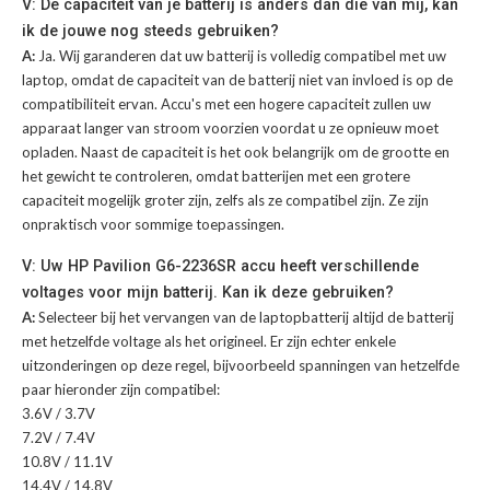
V: De capaciteit van je batterij is anders dan die van mij, kan
ik de jouwe nog steeds gebruiken?
A:
Ja. Wij garanderen dat uw batterij is volledig compatibel met uw
laptop, omdat de capaciteit van de batterij niet van invloed is op de
compatibiliteit ervan. Accu's met een hogere capaciteit zullen uw
apparaat langer van stroom voorzien voordat u ze opnieuw moet
opladen. Naast de capaciteit is het ook belangrijk om de grootte en
het gewicht te controleren, omdat batterijen met een grotere
capaciteit mogelijk groter zijn, zelfs als ze compatibel zijn. Ze zijn
onpraktisch voor sommige toepassingen.
V: Uw HP Pavilion G6-2236SR accu heeft verschillende
voltages voor mijn batterij. Kan ik deze gebruiken?
A:
Selecteer bij het vervangen van de laptopbatterij altijd de batterij
met hetzelfde voltage als het origineel. Er zijn echter enkele
uitzonderingen op deze regel, bijvoorbeeld spanningen van hetzelfde
paar hieronder zijn compatibel:
3.6V / 3.7V
7.2V / 7.4V
10.8V / 11.1V
14.4V / 14.8V