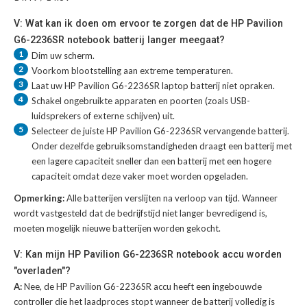
V: Wat kan ik doen om ervoor te zorgen dat de HP Pavilion
G6-2236SR notebook batterij langer meegaat?
1
Dim uw scherm.
2
Voorkom blootstelling aan extreme temperaturen.
3
Laat uw
HP Pavilion G6-2236SR laptop batterij
niet opraken.
4
Schakel ongebruikte apparaten en poorten (zoals USB-
luidsprekers of externe schijven) uit.
5
Selecteer de juiste
HP Pavilion G6-2236SR vervangende batterij
.
Onder dezelfde gebruiksomstandigheden draagt een batterij met
een lagere capaciteit sneller dan een batterij met een hogere
capaciteit omdat deze vaker moet worden opgeladen.
Opmerking:
Alle batterijen verslijten na verloop van tijd. Wanneer
wordt vastgesteld dat de bedrijfstijd niet langer bevredigend is,
moeten mogelijk nieuwe batterijen worden gekocht.
V: Kan mijn HP Pavilion G6-2236SR notebook accu worden
"overladen"?
A:
Nee, de HP Pavilion G6-2236SR accu heeft een ingebouwde
controller die het laadproces stopt wanneer de batterij volledig is