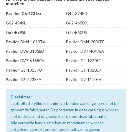
modellen:
Pavilion G6-2236sr
G42-374BR
G62-454SL
G62-465DX
G62-B99SL
G72-B60US
Pavilion DM4-1013TX
Pavilion DM4-2000EP
Pavilion DV6-3185ED
Pavilion DV7-4047EA
Pavilion DV7-6188CA
Pavilion G4-1220SE
Pavilion G6-1015TU
Pavilion G6-1020EP
Pavilion G6-2228SA
Pavilion G7-1110EV
Disclaimer:
LaptopBatteryShop.nl is niet verbonden aan of gelieerd met de
genoemde fabrikanten.De producten in deze catalogus worden
niet ondersteund of goedgekeurd door deze fabrikanten.
Alle vermelde handelsmerken en modelnamen worden
uitsluitend gebruikt om compatibiliteit aan te geven.