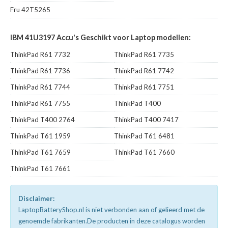
Fru 42T5265
IBM 41U3197 Accu's Geschikt voor Laptop modellen:
ThinkPad R61 7732
ThinkPad R61 7735
ThinkPad R61 7736
ThinkPad R61 7742
ThinkPad R61 7744
ThinkPad R61 7751
ThinkPad R61 7755
ThinkPad T400
ThinkPad T400 2764
ThinkPad T400 7417
ThinkPad T61 1959
ThinkPad T61 6481
ThinkPad T61 7659
ThinkPad T61 7660
ThinkPad T61 7661
Disclaimer:
LaptopBatteryShop.nl is niet verbonden aan of gelieerd met de
genoemde fabrikanten.De producten in deze catalogus worden