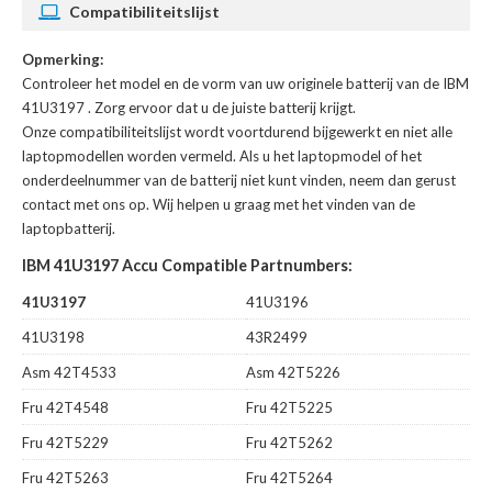
Compatibiliteitslijst
Opmerking:
Controleer het model en de vorm van uw originele batterij van de IBM
41U3197
. Zorg ervoor dat u de juiste batterij krijgt.
Onze compatibiliteitslijst wordt voortdurend bijgewerkt en niet alle
laptopmodellen worden vermeld. Als u het laptopmodel of het
onderdeelnummer van de batterij niet kunt vinden, neem dan gerust
contact met ons op. Wij helpen u graag met het vinden van de
laptopbatterij.
IBM 41U3197 Accu Compatible Partnumbers:
41U3197
41U3196
41U3198
43R2499
Asm 42T4533
Asm 42T5226
Fru 42T4548
Fru 42T5225
Fru 42T5229
Fru 42T5262
Fru 42T5263
Fru 42T5264