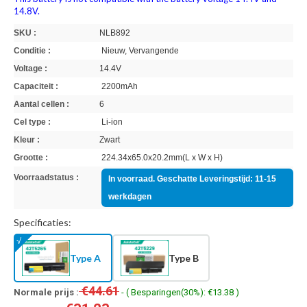
14.8V.
SKU :
NLB892
Conditie :
Nieuw, Vervangende
Voltage :
14.4V
Capaciteit :
2200mAh
Aantal cellen :
6
Cel type :
Li-ion
Kleur :
Zwart
Grootte :
224.34x65.0x20.2mm(L x W x H)
Voorraadstatus :
In voorraad. Geschatte Leveringstijd: 11-15
werkdagen
Specificaties:
Type A
Type B
€44.61
Normale prijs :
- ( Besparingen(30%): €13.38 )