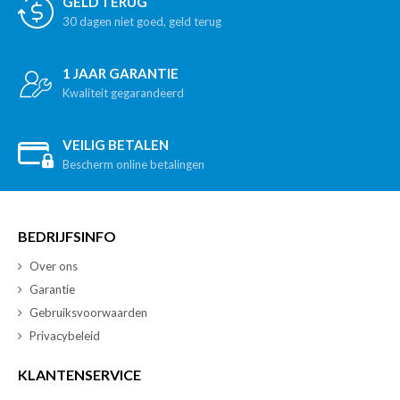
GELD TERUG
30 dagen niet goed, geld terug
1 JAAR GARANTIE
Kwaliteit gegarandeerd
VEILIG BETALEN
Bescherm online betalingen
BEDRIJFSINFO
Over ons
Garantie
Gebruiksvoorwaarden
Privacybeleid
KLANTENSERVICE