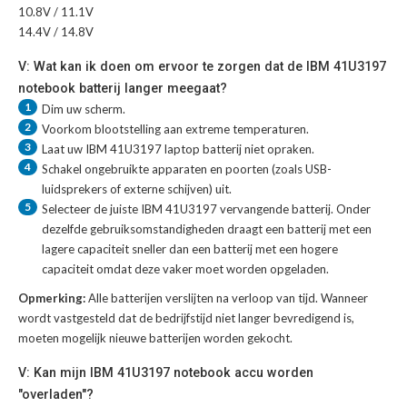
10.8V / 11.1V
14.4V / 14.8V
V: Wat kan ik doen om ervoor te zorgen dat de IBM 41U3197
notebook batterij langer meegaat?
1
Dim uw scherm.
2
Voorkom blootstelling aan extreme temperaturen.
3
Laat uw
IBM 41U3197 laptop batterij
niet opraken.
4
Schakel ongebruikte apparaten en poorten (zoals USB-
luidsprekers of externe schijven) uit.
5
Selecteer de juiste
IBM 41U3197 vervangende batterij
. Onder
dezelfde gebruiksomstandigheden draagt een batterij met een
lagere capaciteit sneller dan een batterij met een hogere
capaciteit omdat deze vaker moet worden opgeladen.
Opmerking:
Alle batterijen verslijten na verloop van tijd. Wanneer
wordt vastgesteld dat de bedrijfstijd niet langer bevredigend is,
moeten mogelijk nieuwe batterijen worden gekocht.
V: Kan mijn IBM 41U3197 notebook accu worden
"overladen"?