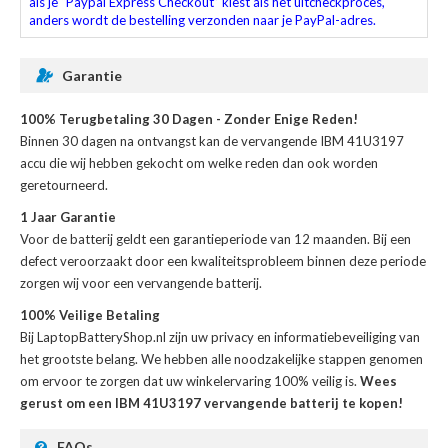
als je “Paypal Express Checkout” kiest als het uitcheckproces,
anders wordt de bestelling verzonden naar je PayPal-adres.
Garantie
100% Terugbetaling 30 Dagen - Zonder Enige Reden!
Binnen 30 dagen na ontvangst kan de
vervangende IBM 41U3197
accu
die wij hebben gekocht om welke reden dan ook worden
geretourneerd.
1 Jaar Garantie
Voor de
batterij
geldt een garantieperiode van 12 maanden. Bij een
defect veroorzaakt door een kwaliteitsprobleem binnen deze periode
zorgen wij voor een vervangende batterij.
100% Veilige Betaling
Bij LaptopBatteryShop.nl zijn uw privacy en informatiebeveiliging van
het grootste belang. We hebben alle noodzakelijke stappen genomen
om ervoor te zorgen dat uw winkelervaring 100% veilig is.
Wees
gerust om een IBM 41U3197 vervangende batterij te kopen!
FAQs