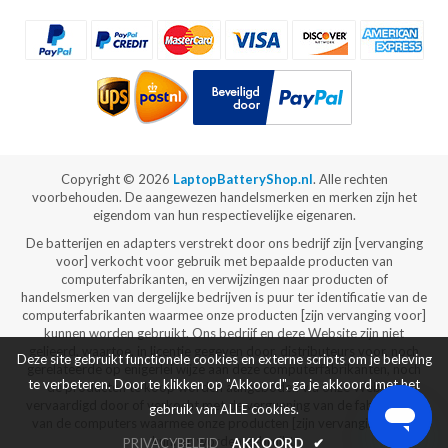
Copyright ©
2026
LaptopBatteryShop.nl
. Alle rechten
voorbehouden. De aangewezen handelsmerken en merken zijn het
eigendom van hun respectievelijke eigenaren.
De batterijen en adapters verstrekt door ons bedrijf zijn [vervanging
voor] verkocht voor gebruik met bepaalde producten van
computerfabrikanten, en verwijzingen naar producten of
handelsmerken van dergelijke bedrijven is puur ter identificatie van de
computerfabrikanten waarmee onze producten [zijn vervanging voor]
kunnen worden gebruikt. Ons bedrijf en deze Website zijn niet
gelieerd, waartoe, in licentie gegeven door, distributeurs voor, noch
Deze site gebruikt functionele cookies en externe scripts om je beleving
gerelateerde op enigerlei wijze aan deze computerfabrikanten, noch
te verbeteren. Door te klikken op "Akkoord", ga je akkoord met het
de producten te koop worden aangeboden via onze Website
vervaardigd door of verkocht met de vergunning van de fabrikanten
gebruik van ALLE cookies.
van de computers waarmee onze producten [zijn vervanging voor]
kunnen worden gebruikt.
PRIVACYBELEID
AKKOORD
✔