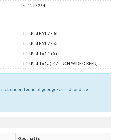
Fru 42T5264
ThinkPad R61 7736
ThinkPad R61 7753
ThinkPad T61 1959
ThinkPad T61U(14.1 INCH WIDESCREEN)
n niet ondersteund of goedgekeurd door deze
Geschatte