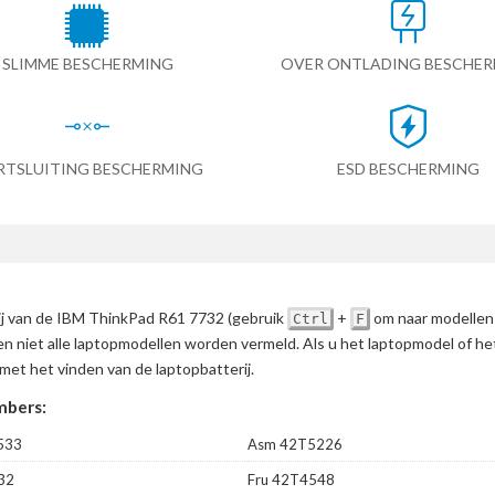
SLIMME BESCHERMING
OVER ONTLADING BESCHE
RTSLUITING BESCHERMING
ESD BESCHERMING
rij van de IBM ThinkPad R61 7732
(gebruik
+
om naar modellen
Ctrl
F
en niet alle laptopmodellen worden vermeld. Als u het laptopmodel of h
met het vinden van de laptopbatterij.
mbers:
533
Asm 42T5226
32
Fru 42T4548