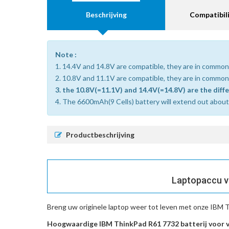
Beschrijving
Compatibili
Note :
1. 14.4V and 14.8V are compatible, they are in common
2. 10.8V and 11.1V are compatible, they are in common
3. the 10.8V(=11.1V) and 14.4V(=14.8V) are the diff
4. The 6600mAh(9 Cells) battery will extend out about 1
Productbeschrijving
Laptopaccu va
Breng uw originele laptop weer tot leven met onze
IBM T
Hoogwaardige IBM ThinkPad R61 7732 batterij voor 