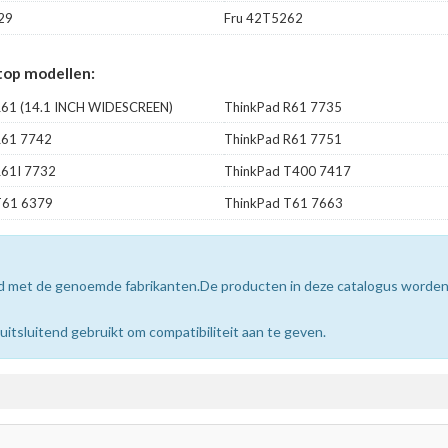
29
Fru 42T5262
top modellen:
R61 (14.1 INCH WIDESCREEN)
ThinkPad R61 7735
R61 7742
ThinkPad R61 7751
R61I 7732
ThinkPad T400 7417
T61 6379
ThinkPad T61 7663
erd met de genoemde fabrikanten.De producten in deze catalogus worde
sluitend gebruikt om compatibiliteit aan te geven.