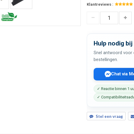
Klantreviews :
Hulp nodig bij
Snel antwoord voor c
bestellingen.
Chat via 
✓ Reactie binnen 1 u
✓ Compatibiliteitsad
Stel een vraag