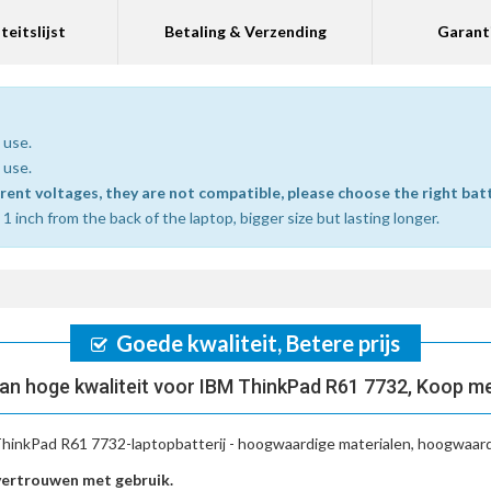
teitslijst
Betaling & Verzending
Garant
 use.
 use.
erent voltages, they are not compatible, please choose the right bat
 inch from the back of the laptop, bigger size but lasting longer.
Goede kwaliteit, Betere prijs
n hoge kwaliteit voor IBM ThinkPad R61 7732, Koop m
hinkPad R61 7732-laptopbatterij
- hoogwaardige materialen, hoogwaardi
vertrouwen met gebruik.