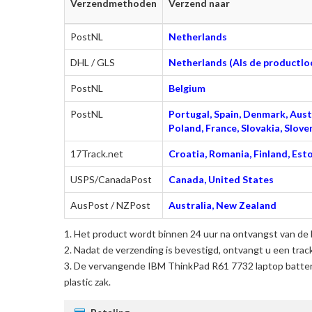
Verzendmethoden
Verzend naar
PostNL
Netherlands
DHL / GLS
Netherlands (Als de productloc
PostNL
Belgium
PostNL
Portugal, Spain, Denmark, Austr
Poland, France, Slovakia, Slo
17Track.net
Croatia, Romania, Finland, Esto
USPS/CanadaPost
Canada, United States
AusPost / NZPost
Australia, New Zealand
Het product wordt binnen 24 uur na ontvangst van de 
Nadat de verzending is bevestigd, ontvangt u een trac
De
vervangende IBM ThinkPad R61 7732 laptop batter
plastic zak.