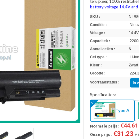
terugkeer, 100% restitutie
battery voltage 14.4V and
SKU :
NLB8
Conditie :
Nieuw
Voltage :
14.4V
Capaciteit :
2200
Aantal cellen :
6
Cel type :
Li-io
Kleur :
Zwart
Grootte :
224.3
Voorraadstatus :
In 
Specificaties:
Type A
€44.61
Normale prijs :
€31.23
Onze prijs :
+ 