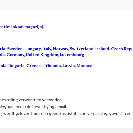
atie: lokaal magazijn)
ia, Sweden, Hungary, Italy, Norway, Switzerland, Ireland, Czech Repu
venia, Germany, United Kingdom, Luxembourg
nia, Bulgaria, Greece, Lithuania, Latvia, Monaco
bestelling verwerkt en verzonden.
kingnummer in de bevestigingsemail.
ij
wordt geleverd met een goede antistatische verpakking, gevuld in ee