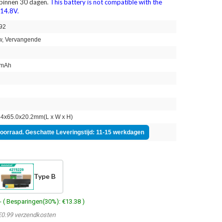
 binnen 30 dagen.
This battery is not compatible with the
 14.8V.
92
, Vervangende
mAh
n
4x65.0x20.2mm(L x W x H)
voorraad. Geschatte Leveringstijd: 11-15 werkdagen
Type B
- ( Besparingen(30%): €13.38 )
€0.99 verzendkosten