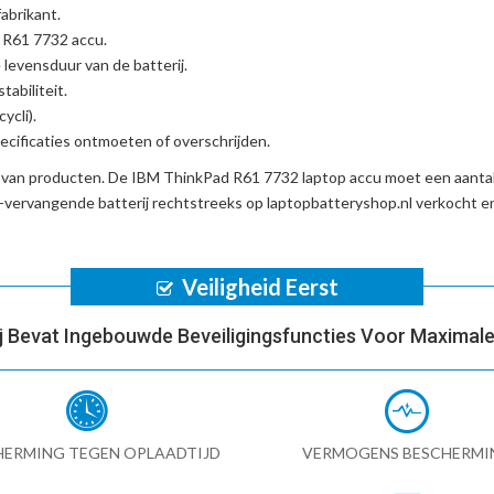
abrikant.
d R61 7732 accu
.
 levensduur van de batterij.
tabiliteit.
ycli).
cificaties ontmoeten of overschrijden.
d van producten. De
IBM ThinkPad R61 7732 laptop accu
moet een aantal
vervangende batterij
rechtstreeks op laptopbatteryshop.nl verkocht 
Veiligheid Eerst
ij Bevat Ingebouwde Beveiligingsfuncties Voor Maximale 
HERMING TEGEN OPLAADTIJD
VERMOGENS BESCHERMI