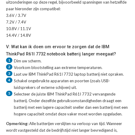
uitzonderingen op deze regel, bijvoorbeeld spanningen van hetzelfde
paar hieronder zijn compatibel:
3.6V / 3.7V
7.2V / 7.4V
10.8V / 11.1V
14.4V / 14.8V
V: Wat kan ik doen om ervoor te zorgen dat de IBM
ThinkPad R61I 7732 notebook batterij langer meegaat?
1
Dim uw scherm.
2
Voorkom blootstelling aan extreme temperaturen.
3
Laat uw
IBM ThinkPad R61I 7732 laptop batterij
niet opraken.
4
Schakel ongebruikte apparaten en poorten (zoals USB-
luidsprekers of externe schijven) uit.
5
Selecteer de juiste
IBM ThinkPad R61I 7732 vervangende
batterij
. Onder dezelfde gebruiksomstandigheden draagt een
batterij met een lagere capaciteit sneller dan een batterij met een
hogere capaciteit omdat deze vaker moet worden opgeladen.
Opmerking:
Alle batterijen verslijten na verloop van tijd. Wanneer
wordt vastgesteld dat de bedrijfstijd niet langer bevredigend is,