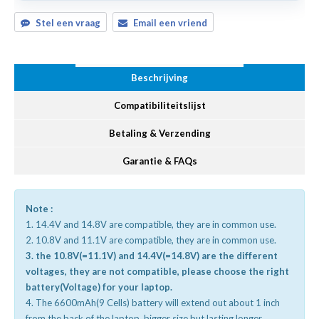
Stel een vraag
Email een vriend
Beschrijving
Compatibiliteitslijst
Betaling & Verzending
Garantie & FAQs
Note :
1. 14.4V and 14.8V are compatible, they are in common use.
2. 10.8V and 11.1V are compatible, they are in common use.
3. the 10.8V(=11.1V) and 14.4V(=14.8V) are the different
voltages, they are not compatible, please choose the right
battery(Voltage) for your laptop.
4. The 6600mAh(9 Cells) battery will extend out about 1 inch
from the back of the laptop, bigger size but lasting longer.