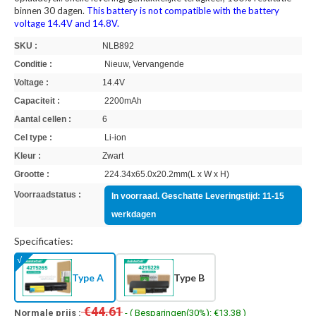
binnen 30 dagen.
This battery is not compatible with the battery
voltage 14.4V and 14.8V.
SKU :
NLB892
Conditie :
Nieuw, Vervangende
Voltage :
14.4V
Capaciteit :
2200mAh
Aantal cellen :
6
Cel type :
Li-ion
Kleur :
Zwart
Grootte :
224.34x65.0x20.2mm(L x W x H)
Voorraadstatus :
In voorraad. Geschatte Leveringstijd: 11-15
werkdagen
Specificaties:
Type A
Type B
€44.61
Normale prijs :
- ( Besparingen(30%): €13.38 )