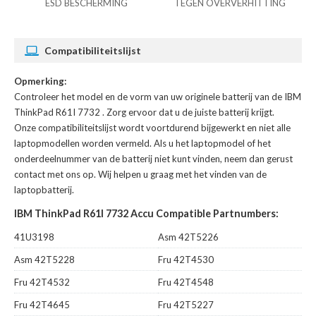
ESD BESCHERMING
TEGEN OVERVERHITTING
Compatibiliteitslijst
Opmerking:
Controleer het model en de vorm van uw originele batterij van de IBM
ThinkPad R61I 7732
. Zorg ervoor dat u de juiste batterij krijgt.
Onze compatibiliteitslijst wordt voortdurend bijgewerkt en niet alle
laptopmodellen worden vermeld. Als u het laptopmodel of het
onderdeelnummer van de batterij niet kunt vinden, neem dan gerust
contact met ons op. Wij helpen u graag met het vinden van de
laptopbatterij.
IBM ThinkPad R61I 7732 Accu Compatible Partnumbers:
41U3198
Asm 42T5226
Asm 42T5228
Fru 42T4530
Fru 42T4532
Fru 42T4548
Fru 42T4645
Fru 42T5227