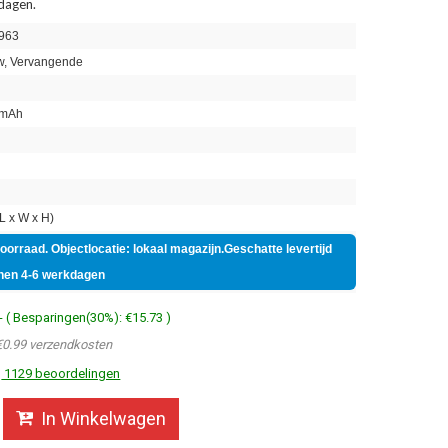
 dagen.
963
, Vervangende
mAh
n
 x W x H)
voorraad. Objectlocatie: lokaal magazijn.Geschatte levertijd
nen 4-6 werkdagen
- ( Besparingen(30%): €15.73 )
€0.99 verzendkosten
1129 beoordelingen
In Winkelwagen