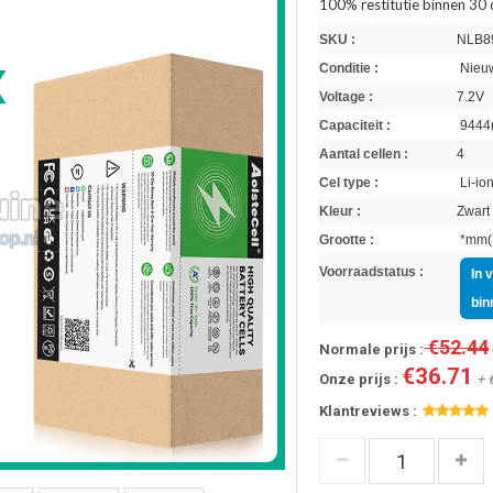
100% restitutie binnen 30
SKU :
NLB8
Conditie :
Nieuw
Voltage :
7.2V
Capaciteit :
9444
Aantal cellen :
4
Cel type :
Li-io
Kleur :
Zwart
Grootte :
*mm(L
Voorraadstatus :
In 
bin
€52.44
Normale prijs :
€36.71
Onze prijs :
+ 
Klantreviews :