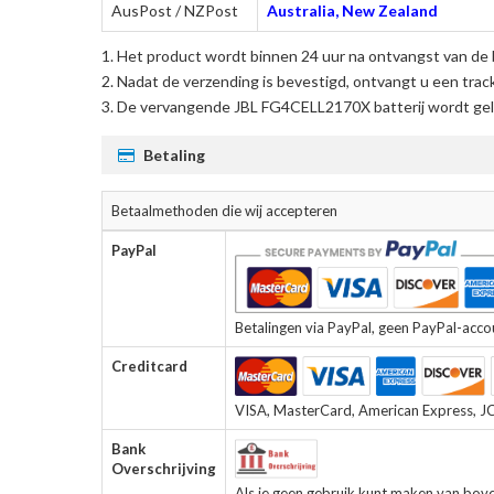
AusPost / NZPost
Australia, New Zealand
Het product wordt binnen 24 uur na ontvangst van de 
Nadat de verzending is bevestigd, ontvangt u een trac
De
vervangende JBL FG4CELL2170X batterij
wordt gel
Betaling
Betaalmethoden die wij accepteren
PayPal
Betalingen via PayPal, geen PayPal-accoun
Creditcard
VISA, MasterCard, American Express, JCB
Bank
Overschrijving
Als je geen gebruik kunt maken van bov