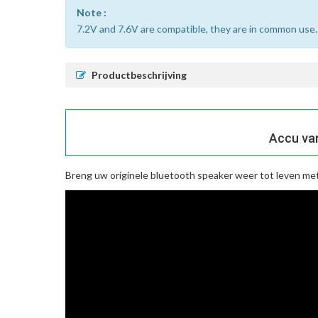
Note :
7.2V and 7.6V are compatible, they are in common use.
Productbeschrijving
Accu va
Breng uw originele bluetooth speaker weer tot leven me