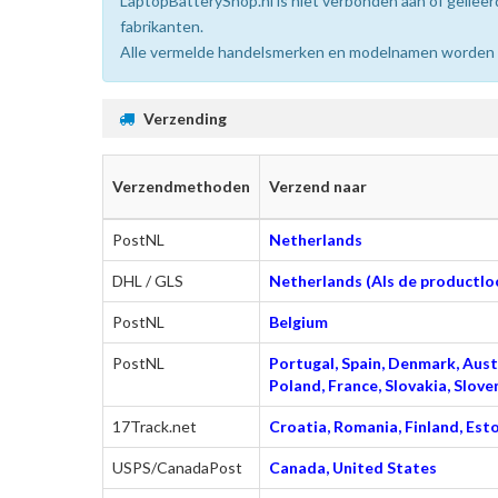
LaptopBatteryShop.nl is niet verbonden aan of gelie
fabrikanten.
Alle vermelde handelsmerken en modelnamen worden uit
Verzending
Verzendmethoden
Verzend naar
PostNL
Netherlands
DHL / GLS
Netherlands (Als de productloc
PostNL
Belgium
PostNL
Portugal, Spain, Denmark, Austr
Poland, France, Slovakia, Slo
17Track.net
Croatia, Romania, Finland, Esto
USPS/CanadaPost
Canada, United States