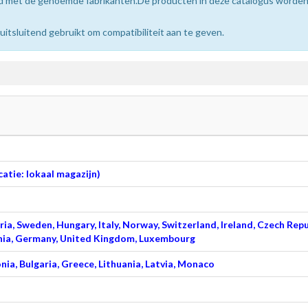
erd met de genoemde fabrikanten.De producten in deze catalogus worde
sluitend gebruikt om compatibiliteit aan te geven.
atie: lokaal magazijn)
ia, Sweden, Hungary, Italy, Norway, Switzerland, Ireland, Czech Repu
venia, Germany, United Kingdom, Luxembourg
nia, Bulgaria, Greece, Lithuania, Latvia, Monaco