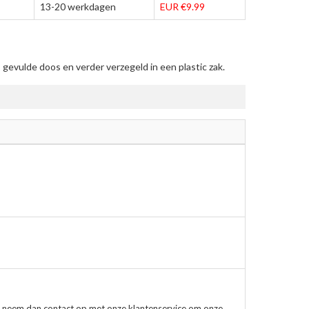
13-20 werkdagen
EUR €9.99
gevulde doos en verder verzegeld in een plastic zak.
, neem dan contact op met onze klantenservice om onze