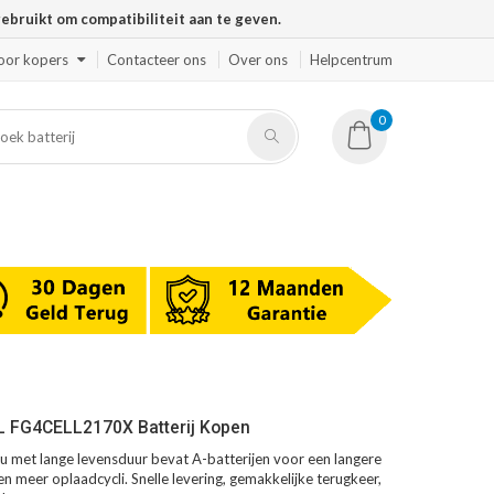
ruikt om compatibiliteit aan te geven.
oor kopers
Contacteer ons
Over ons
Helpcentrum
0
L FG4CELL2170X Batterij Kopen
met lange levensduur bevat A-batterijen voor een langere
en meer oplaadcycli. Snelle levering, gemakkelijke terugkeer,