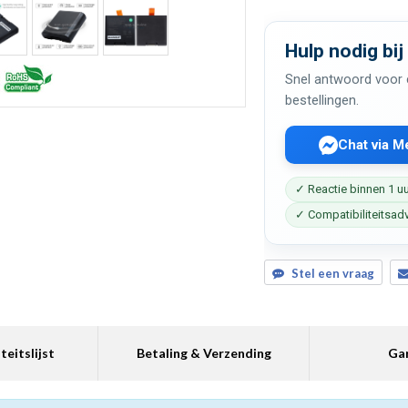
Hulp nodig bij
Snel antwoord voor c
bestellingen.
Chat via 
✓ Reactie binnen 1 u
✓ Compatibiliteitsad
Stel een vraag
teitslijst
Betaling & Verzending
Gar