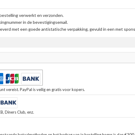
bestelling verwerkt en verzonden.
kingnummer in de bevestigingsemail.
everd met een goede antistatische verpakking, gevuld in een met spons 
t vereist. PayPal is veilig en gratis voor kopers.
, Diners Club, enz.
enstaande betaalmethoden en het bedrag van je bestelling hoger is dan €300