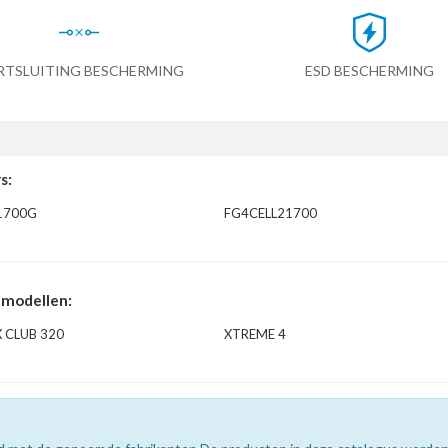
RTSLUITING BESCHERMING
ESD BESCHERMING
s:
1700G
FG4CELL21700
 modellen:
 CLUB 320
XTREME 4