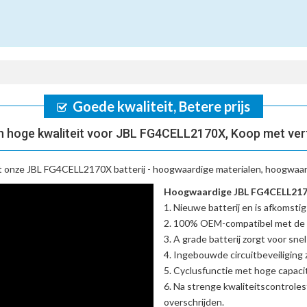
Goede kwaliteit, Betere prijs
n hoge kwaliteit voor JBL FG4CELL2170X, Koop met ver
t onze
JBL FG4CELL2170X batterij
- hoogwaardige materialen, hoogwaard
Hoogwaardige JBL FG4CELL2170
Nieuwe batterij en is afkomstig
100% OEM-compatibel met de
A grade batterij zorgt voor sne
Ingebouwde circuitbeveiliging zo
Cyclusfunctie met hoge capacit
Na strenge kwaliteitscontrole
overschrijden.