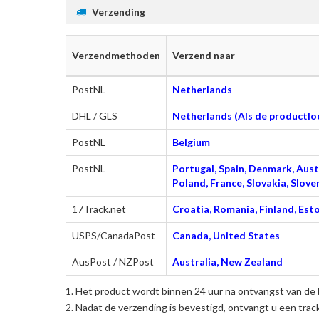
Verzending
Verzendmethoden
Verzend naar
PostNL
Netherlands
DHL / GLS
Netherlands (Als de productloc
PostNL
Belgium
PostNL
Portugal, Spain, Denmark, Austr
Poland, France, Slovakia, Slo
17Track.net
Croatia, Romania, Finland, Esto
USPS/CanadaPost
Canada, United States
AusPost / NZPost
Australia, New Zealand
Het product wordt binnen 24 uur na ontvangst van de 
Nadat de verzending is bevestigd, ontvangt u een trac