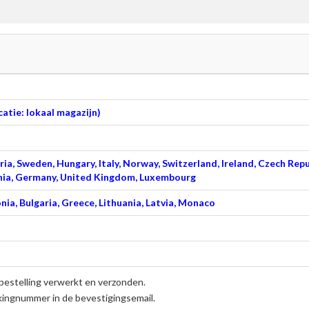
atie: lokaal magazijn)
ia, Sweden, Hungary, Italy, Norway, Switzerland, Ireland, Czech Repu
venia, Germany, United Kingdom, Luxembourg
nia, Bulgaria, Greece, Lithuania, Latvia, Monaco
bestelling verwerkt en verzonden.
kingnummer in de bevestigingsemail.