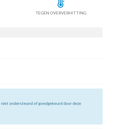
TEGEN OVERVERHITTING
n niet ondersteund of goedgekeurd door deze