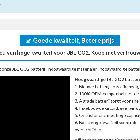
e.
Goede kwaliteit, Betere prijs
cu van hoge kwaliteit voor JBL GO2, Koop met vertrouw
t onze
JBL GO2 batterij
- hoogwaardige materialen, hoogwaardige batteri
Hoogwaardige JBL GO2 batterij
Nieuwe batterij en is afkomstig
100% OEM-compatibel met de
A grade batterij zorgt voor sne
Ingebouwde circuitbeveiliging zo
Cyclusfunctie met hoge capacit
Na strenge kwaliteitscontrole
overschrijden.
Wij hebben strenge eisen aan de 