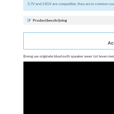
3.7V and 3.85V are compatible, they are in common us
Productbeschrijving
Ac
Breng uw originele bluetooth speaker weer tot leven me