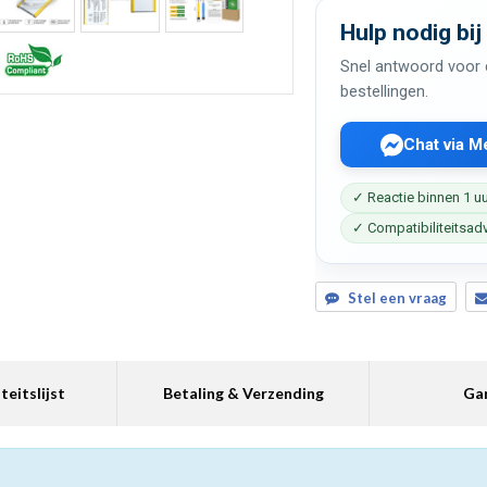
Hulp nodig bij
Snel antwoord voor c
bestellingen.
Chat via 
✓ Reactie binnen 1 u
✓ Compatibiliteitsad
Stel een vraag
teitslijst
Betaling & Verzending
Gar