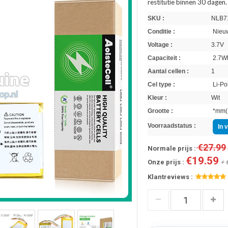
restitutie binnen 30 dagen.
SKU :
NLB7
Conditie :
Nieuw
Voltage :
3.7V
Capaciteit :
2.7W
Aantal cellen :
1
Cel type :
Li-Po
Kleur :
Wit
Grootte :
*mm(L
Voorraadstatus :
In 
€27.99
Normale prijs :
€19.59
Onze prijs :
+ 
Klantreviews :