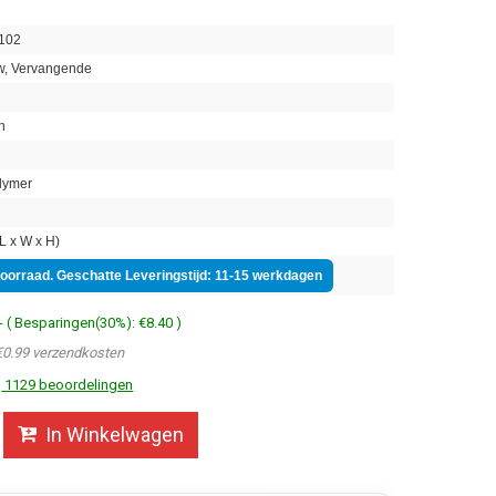
102
, Vervangende
h
lymer
 x W x H)
voorraad. Geschatte Leveringstijd: 11-15 werkdagen
- ( Besparingen(30%): €8.40 )
€0.99 verzendkosten
1129 beoordelingen
In Winkelwagen