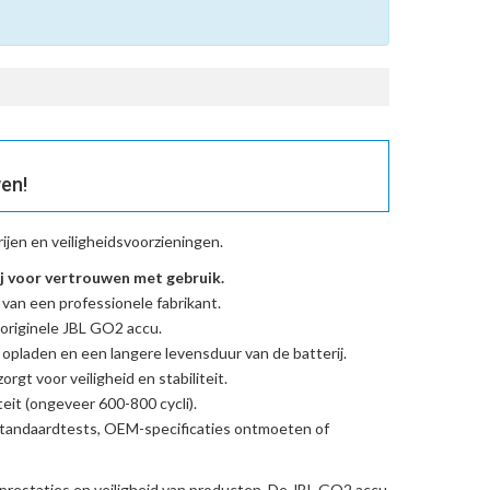
en!
jen en veiligheidsvoorzieningen.
 voor vertrouwen met gebruik.
 van een professionele fabrikant.
originele JBL GO2 accu
.
l opladen en een langere levensduur van de batterij.
rgt voor veiligheid en stabiliteit.
eit (ongeveer 600-800 cycli).
standaardtests, OEM-specificaties ontmoeten of
prestaties en veiligheid van producten. De
JBL GO2 accu