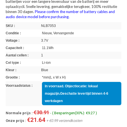
batterijen voor een langere levensduur van de batterij en meer
oplaadcycli. Snelle levering, gemakkelijke terugkeer, 100% restitutie
binnen 30 dagen.
Please confirm the number of battery cables and
audio device model before purchasing.
SKU :
NLB7053
Conditie :
Nieuw, Vervangende
Voltage :
3.7V
Capaciteit :
11.1Wh
Aantal cellen :
1
Cel type :
Li-ion
Kleur :
Blue
Grootte :
*mm(L x W x H)
Voorraadstatus :
In voorraad. Objectlocatie: lokaal
magazijn.Geschatte levertijd binnen 4-6
werkdagen
€30.91
Normale prijs :
- ( Besparingen(30%): €9.27 )
€21.64
Onze prijs :
+ €0.99 verzendkosten