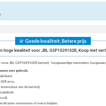
e.
Goede kwaliteit, Betere prijs
n hoge kwaliteit voor JBL GSP1029102R, Koop met ver
t onze
JBL GSP1029102R batterij
- hoogwaardige materialen, hoogwaardi
uwen met gebruik.
abrikant.
102R accu
.
 levensduur van de batterij.
tabiliteit.
ycli).
cificaties ontmoeten of overschrijden.