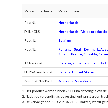
Verzendmethoden
Verzend naar
PostNL
Netherlands
DHL / GLS
Netherlands (Als de productloc
PostNL
Belgium
PostNL
Portugal, Spain, Denmark, Austr
Poland, France, Slovakia, Slo
17Track.net
Croatia, Romania, Finland, Esto
USPS/CanadaPost
Canada, United States
AusPost / NZPost
Australia, New Zealand
Het product wordt binnen 24 uur na ontvangst van de 
Nadat de verzending is bevestigd, ontvangt u een trac
De
vervangende JBL GSP1029102R batterij
wordt gele