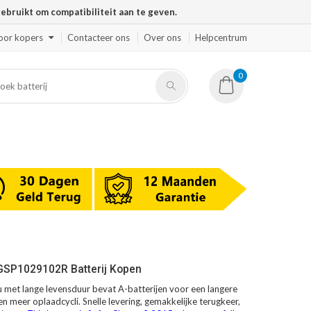
ruikt om compatibiliteit aan te geven.
oor kopers
Contacteer ons
Over ons
Helpcentrum
0
GSP1029102R Batterij Kopen
et lange levensduur bevat A-batterijen voor een langere
en meer oplaadcycli. Snelle levering, gemakkelijke terugkeer,