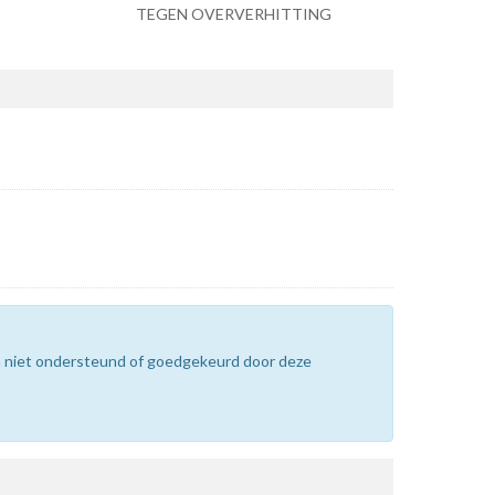
TEGEN OVERVERHITTING
n niet ondersteund of goedgekeurd door deze