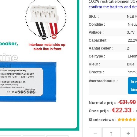
100% restitutie binnen 30
confirm the battery and de
SKU :
NLB7
Conditie :
Nieuw
Voltage :
3.7V
Capaciteit :
22.2
Aantal cellen :
2
Cel type :
Li-io
Kleur :
Blue
Grootte :
*mm(L
Voorraadstatus :
In 
bin
€31.90
Normale prijs :
€22.33
Onze prijs :
+ 
Klantreviews :