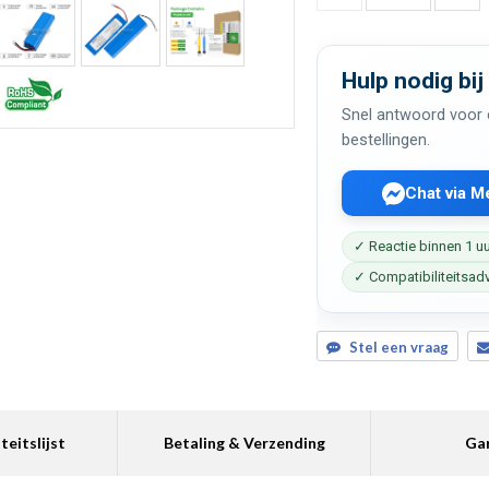
Hulp nodig bij
Snel antwoord voor c
bestellingen.
Chat via 
✓ Reactie binnen 1 u
✓ Compatibiliteitsad
Stel een vraag
teitslijst
Betaling & Verzending
Gar