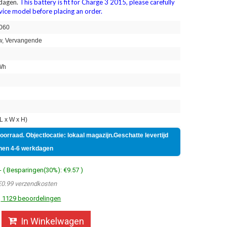
 dagen.
This battery is fit for Charge 3 2015, please carefully
vice model before placing an order.
060
, Vervangende
Wh
n
 x W x H)
voorraad. Objectlocatie: lokaal magazijn.Geschatte levertijd
nen 4-6 werkdagen
- ( Besparingen(30%): €9.57 )
€0.99 verzendkosten
1129 beoordelingen
In Winkelwagen