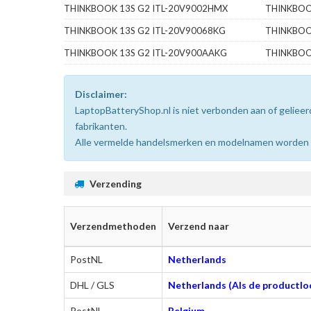
THINKBOOK 13S G2 ITL-20V9002HMX
THINKBOO
THINKBOOK 13S G2 ITL-20V90068KG
THINKBOO
THINKBOOK 13S G2 ITL-20V900AAKG
THINKBOO
Disclaimer:
LaptopBatteryShop.nl is niet verbonden aan of gelie
fabrikanten.
Alle vermelde handelsmerken en modelnamen worden uit
Verzending
Verzendmethoden
Verzend naar
PostNL
Netherlands
DHL / GLS
Netherlands (Als de productloc
PostNL
Belgium