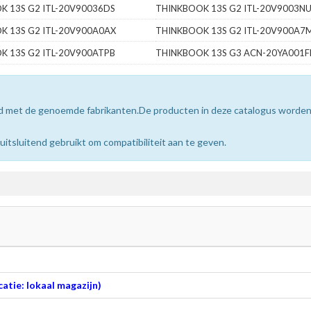
K 13S G2 ITL-20V90036DS
THINKBOOK 13S G2 ITL-20V9003N
K 13S G2 ITL-20V900A0AX
THINKBOOK 13S G2 ITL-20V900A7
K 13S G2 ITL-20V900ATPB
THINKBOOK 13S G3 ACN-20YA001F
erd met de genoemde fabrikanten.De producten in deze catalogus worde
sluitend gebruikt om compatibiliteit aan te geven.
atie: lokaal magazijn)