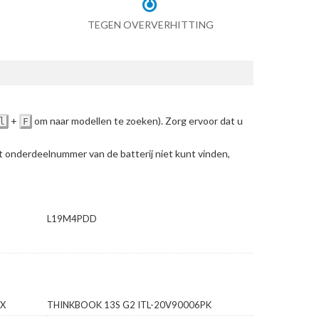
TEGEN OVERVERHITTING
+
om naar modellen te zoeken)
. Zorg ervoor dat u
l
F
et onderdeelnummer van de batterij niet kunt vinden,
L19M4PDD
AX
THINKBOOK 13S G2 ITL-20V90006PK