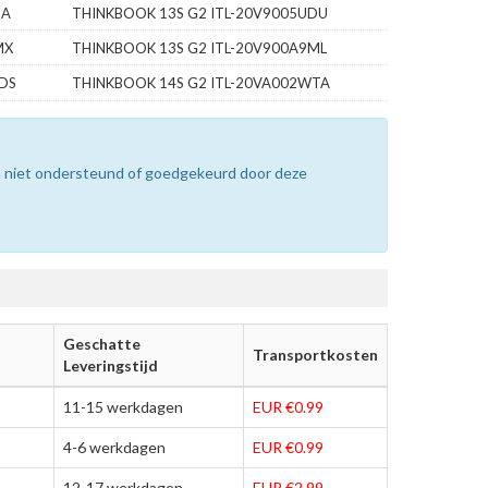
UA
THINKBOOK 13S G2 ITL-20V9005UDU
MX
THINKBOOK 13S G2 ITL-20V900A9ML
DS
THINKBOOK 14S G2 ITL-20VA002WTA
n niet ondersteund of goedgekeurd door deze
Geschatte
Transportkosten
Leveringstijd
11-15 werkdagen
EUR €0.99
4-6 werkdagen
EUR €0.99
12-17 werkdagen
EUR €2.99