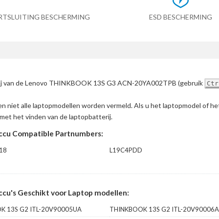
RTSLUITING BESCHERMING
ESD BESCHERMING
atterij van de Lenovo THINKBOOK 13S G3 ACN-20YA002TPB
(gebruik
Ctr
en niet alle laptopmodellen worden vermeld. Als u het laptopmodel of h
met het vinden van de laptopbatterij.
u Compatible Partnumbers:
18
L19C4PDD
's Geschikt voor Laptop modellen:
K 13S G2 ITL-20V90005UA
THINKBOOK 13S G2 ITL-20V90006