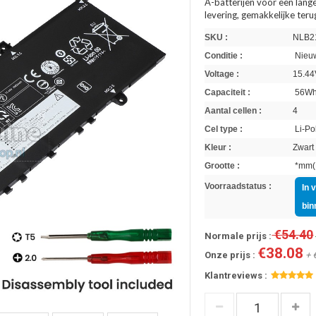
A-batterijen voor een lange
levering, gemakkelijke ter
SKU :
NLB2
Conditie :
Nieuw
Voltage :
15.44
Capaciteit :
56W
Aantal cellen :
4
Cel type :
Li-Po
Kleur :
Zwart
Grootte :
*mm(L
Voorraadstatus :
In 
bin
€54.40
Normale prijs :
€38.08
Onze prijs :
+ 
Klantreviews :