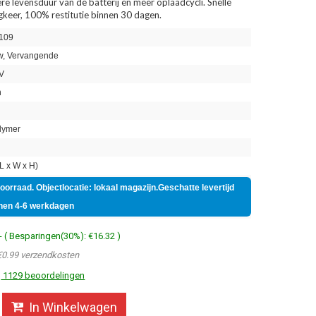
re levensduur van de batterij en meer oplaadcycli. Snelle
ugkeer, 100% restitutie binnen 30 dagen.
109
, Vervangende
V
h
lymer
 x W x H)
voorraad. Objectlocatie: lokaal magazijn.Geschatte levertijd
nen 4-6 werkdagen
- ( Besparingen(30%): €16.32 )
€0.99 verzendkosten
1129 beoordelingen
In Winkelwagen