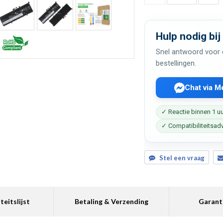
Hulp nodig bij
Snel antwoord voor c
bestellingen.
Chat via 
✓ Reactie binnen 1 u
✓ Compatibiliteitsad
Stel een vraag
teitslijst
Betaling & Verzending
Garant