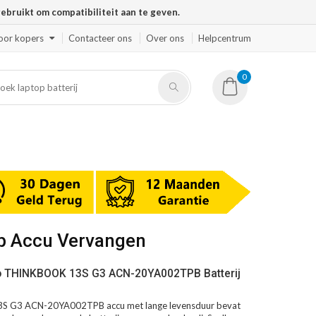
ruikt om compatibiliteit aan te geven.
oor kopers
Contacteer ons
Over ons
Helpcentrum
0
p Accu Vervangen
o THINKBOOK 13S G3 ACN-20YA002TPB Batterij
 G3 ACN-20YA002TPB accu met lange levensduur bevat