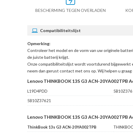
BESCHERMING TEGEN OVERLADEN
KO
Compatibiliteitslijst
Opmerking:
Controleer het model en de vorm van uw originele b
de juiste batterij krijgt.
Onze compatibiliteitslijst wordt voortdurend bijgewerkt 
neem dan gerust contact met ons op. Wij helpen u graag 
Lenovo THINKBOOK 13S G3 ACN-20YA002TPB Acc
L19D4PDD
5B10Z376
5B10Z37621
Lenovo THINKBOOK 13S G3 ACN-20YA002TPB Accu
ThinkBook 13s G3 ACN-20YA002TPB
THINKBOO