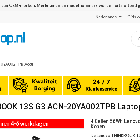
n aan OEM-merken. Merknamen en modelnummers worden uitsluitend geb
Nederlands
Gids v
20YA002TPB Accu
KBOOK 13S G3 ACN-20YA002TPB Lapto
4 Cellen 56Wh Lenov
innen 4-6 werkdagen
Kopen
De Lenovo THINKBOOK 13S