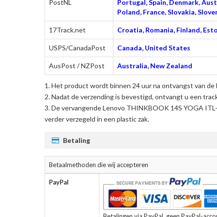
PostNL
Portugal, Spain, Denmark, Austr
Poland, France, Slovakia, Slo
17Track.net
Croatia, Romania, Finland, Esto
USPS/CanadaPost
Canada, United States
AusPost / NZPost
Australia, New Zealand
Het product wordt binnen 24 uur na ontvangst van de 
Nadat de verzending is bevestigd, ontvangt u een trac
De
vervangende Lenovo THINKBOOK 14S YOGA ITL-2
verder verzegeld in een plastic zak.
Betaling
Betaalmethoden die wij accepteren
PayPal
Betalingen via PayPal, geen PayPal-accoun