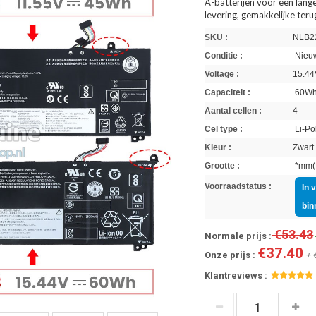
A-batterijen voor een lange
levering, gemakkelijke ter
SKU :
NLB2
Conditie :
Nieuw
Voltage :
15.44
Capaciteit :
60W
Aantal cellen :
4
Cel type :
Li-Po
Kleur :
Zwart
Grootte :
*mm(L
Voorraadstatus :
In 
bin
€53.43
Normale prijs :
€37.40
Onze prijs :
+ 
Klantreviews :