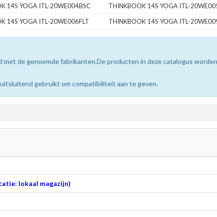
K 14S YOGA ITL-20WE004BSC
THINKBOOK 14S YOGA ITL-20WE0
K 14S YOGA ITL-20WE006FLT
THINKBOOK 14S YOGA ITL-20WE0
erd met de genoemde fabrikanten.De producten in deze catalogus worde
sluitend gebruikt om compatibiliteit aan te geven.
atie: lokaal magazijn)