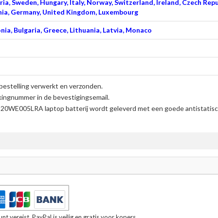
ia, Sweden, Hungary, Italy, Norway, Switzerland, Ireland, Czech Repu
venia, Germany, United Kingdom, Luxembourg
nia, Bulgaria, Greece, Lithuania, Latvia, Monaco
bestelling verwerkt en verzonden.
kingnummer in de bevestigingsemail.
0WE005LRA laptop batterij
wordt geleverd met een goede antistatisc
t vereist. PayPal is veilig en gratis voor kopers.