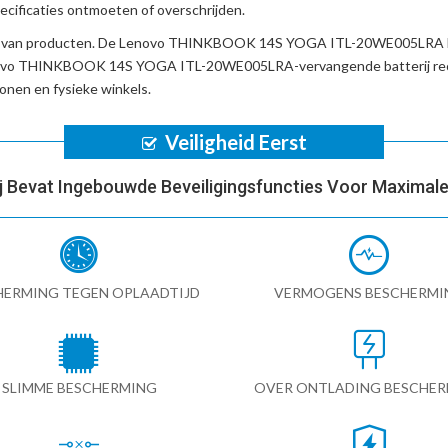
cificaties ontmoeten of overschrijden.
d van producten. De
Lenovo THINKBOOK 14S YOGA ITL-20WE005LRA l
vo THINKBOOK 14S YOGA ITL-20WE005LRA-vervangende batterij
re
nen en fysieke winkels.
Veiligheid Eerst
ij Bevat Ingebouwde Beveiligingsfuncties Voor Maximale 
HERMING TEGEN OPLAADTIJD
VERMOGENS BESCHERMI
SLIMME BESCHERMING
OVER ONTLADING BESCHE