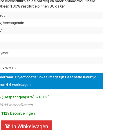
re levensduur van de batterij en meer oplaadcycli. Snelle
ugkeer, 100% restitutie binnen 30 dagen.
205
, Vervangende
V
h
lymer
 x W x H)
voorraad. Objectlocatie: lokaal magazijn.Geschatte levertijd
nen 4-6 werkdagen
- ( Besparingen(30%): €16.03 )
€0.99 verzendkosten
1129 beoordelingen
In Winkelwagen