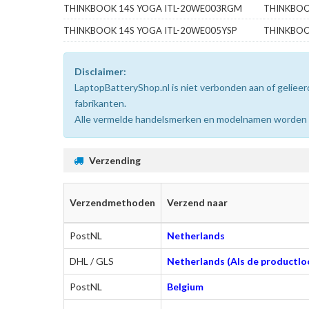
THINKBOOK 14S YOGA ITL-20WE003RGM
THINKBOO
THINKBOOK 14S YOGA ITL-20WE005YSP
THINKBOO
Disclaimer:
LaptopBatteryShop.nl is niet verbonden aan of gelie
fabrikanten.
Alle vermelde handelsmerken en modelnamen worden uit
Verzending
Verzendmethoden
Verzend naar
PostNL
Netherlands
DHL / GLS
Netherlands (Als de productloc
PostNL
Belgium