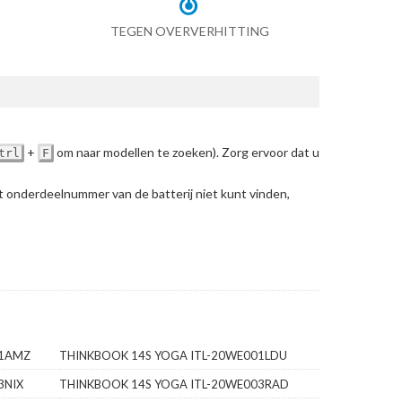
TEGEN OVERVERHITTING
+
om naar modellen te zoeken)
. Zorg ervoor dat u
trl
F
et onderdeelnummer van de batterij niet kunt vinden,
01AMZ
THINKBOOK 14S YOGA ITL-20WE001LDU
3NIX
THINKBOOK 14S YOGA ITL-20WE003RAD