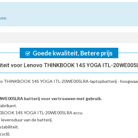
use.
Goede kwaliteit, Betere prijs
liteit voor Lenovo THINKBOOK 14S YOGA ITL-20WE005L
vo THINKBOOK 14S YOGA ITL-20WE005LRA-laptopbatterij
- hoogwaar
005LRA batterij voor vertrouwen met gebruik.
abrikant.
INKBOOK 14S YOGA ITL-20WE005LRA accu
.
 levensduur van de batterij.
tabiliteit.
ycli).