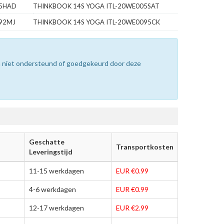
05HAD
THINKBOOK 14S YOGA ITL-20WE005SAT
092MJ
THINKBOOK 14S YOGA ITL-20WE0095CK
n niet ondersteund of goedgekeurd door deze
Geschatte
Transportkosten
Leveringstijd
11-15 werkdagen
EUR €0.99
4-6 werkdagen
EUR €0.99
12-17 werkdagen
EUR €2.99