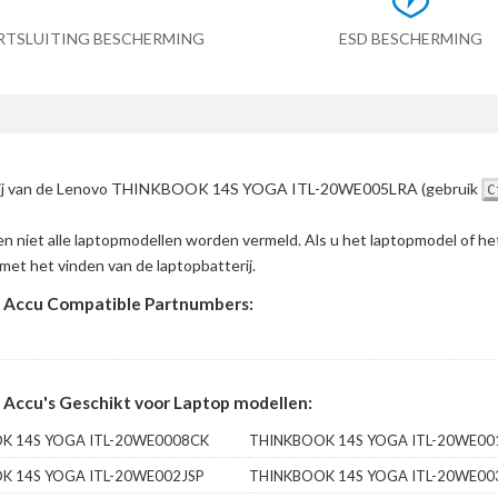
RTSLUITING BESCHERMING
ESD BESCHERMING
atterij van de Lenovo THINKBOOK 14S YOGA ITL-20WE005LRA
(gebruik
C
en niet alle laptopmodellen worden vermeld. Als u het laptopmodel of h
met het vinden van de laptopbatterij.
ccu Compatible Partnumbers:
cu's Geschikt voor Laptop modellen:
K 14S YOGA ITL-20WE0008CK
THINKBOOK 14S YOGA ITL-20WE0
K 14S YOGA ITL-20WE002JSP
THINKBOOK 14S YOGA ITL-20WE00