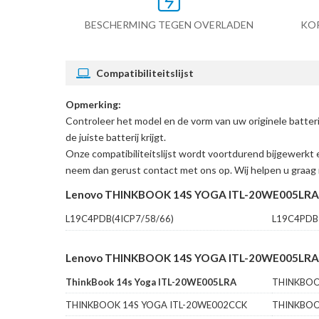
BESCHERMING TEGEN OVERLADEN
KO
Compatibiliteitslijst
Opmerking:
Controleer het model en de vorm van uw originele b
de juiste batterij krijgt.
Onze compatibiliteitslijst wordt voortdurend bijgewerkt 
neem dan gerust contact met ons op. Wij helpen u graag 
Lenovo THINKBOOK 14S YOGA ITL-20WE005LRA A
L19C4PDB(4ICP7/58/66)
L19C4PDB
Lenovo THINKBOOK 14S YOGA ITL-20WE005LRA Ac
ThinkBook 14s Yoga ITL-20WE005LRA
THINKBOO
THINKBOOK 14S YOGA ITL-20WE002CCK
THINKBOO