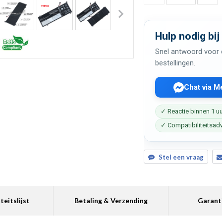
Hulp nodig bij
Snel antwoord voor c
bestellingen.
Chat via 
✓ Reactie binnen 1 u
✓ Compatibiliteitsad
Stel een vraag
teitslijst
Betaling & Verzending
Garant