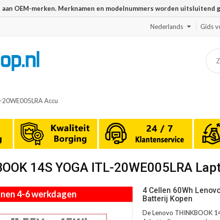
n aan OEM-merken. Merknamen en modelnummers worden uitsluitend geb
Nederlands
Gids v
L-20WE005LRA Accu
KBOOK 14S YOGA ITL-20WE005LRA Lap
4 Cellen 60Wh Leno
innen 4-6 werkdagen
Batterij Kopen
De Lenovo THINKBOOK 14S