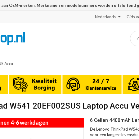
n aan OEM-merken. Merknamen en modelnummers worden uitsluitend geb
Nederlands
Gids v
S Accu
kPad W541 20EF002SUS Laptop Accu V
6 Cellen 4400mAh Le
innen 4-6 werkdagen
De Lenovo ThinkPad W541 
voor een langere levensduur