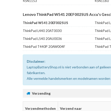
45N1153
45N1160
Lenovo ThinkPad W541 20EF002SUS Accu's Gesch
ThinkPad W541 20EF002SUS
ThinkPad 
ThinkPad L440 20AT0030
ThinkPad 
ThinkPad L540 20AU0036
ThinkPad 
ThinkPad T440P 20AW004F
ThinkPad
Disclaimer:
LaptopBatteryShop.nl is niet verbonden aan of gelie
fabrikanten.
Alle vermelde handelsmerken en modelnamen worden uit
Verzending
Verzendmethoden
Verzend naar