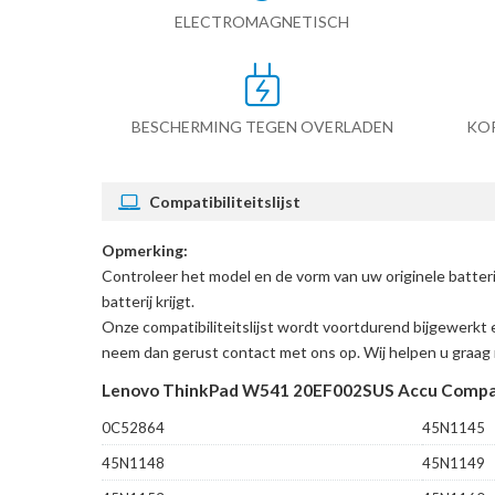
ELECTROMAGNETISCH
BESCHERMING TEGEN OVERLADEN
KO
Compatibiliteitslijst
Opmerking:
Controleer het model en de vorm van uw originele batt
batterij krijgt.
Onze compatibiliteitslijst wordt voortdurend bijgewerkt 
neem dan gerust contact met ons op. Wij helpen u graag 
Lenovo ThinkPad W541 20EF002SUS Accu Compat
0C52864
45N1145
45N1148
45N1149