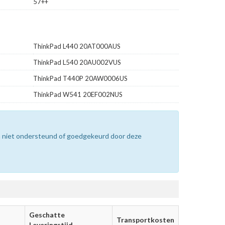
57++
ThinkPad L440 20AT000AUS
ThinkPad L540 20AU002VUS
ThinkPad T440P 20AW0006US
ThinkPad W541 20EF002NUS
n niet ondersteund of goedgekeurd door deze
Geschatte
Transportkosten
Leveringstijd