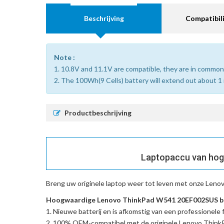
Beschrijving
Compatibili
Note :
1. 10.8V and 11.1V are compatible, they are in common
2. The 100Wh(9 Cells) battery will extend out about 1 
Productbeschrijving
Laptopaccu van hog
Breng uw originele laptop weer tot leven met onze
Lenov
Hoogwaardige Lenovo ThinkPad W541 20EF002SUS bat
Nieuwe batterij en is afkomstig van een professionele f
100% OEM-compatibel met de
originele Lenovo Thi