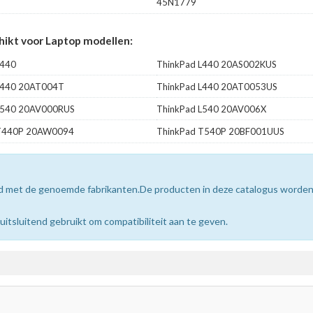
45N1779
ikt voor Laptop modellen:
L440
ThinkPad L440 20AS002KUS
L440 20AT004T
ThinkPad L440 20AT0053US
L540 20AV000RUS
ThinkPad L540 20AV006X
 T440P 20AW0094
ThinkPad T540P 20BF001UUS
erd met de genoemde fabrikanten.De producten in deze catalogus worde
sluitend gebruikt om compatibiliteit aan te geven.