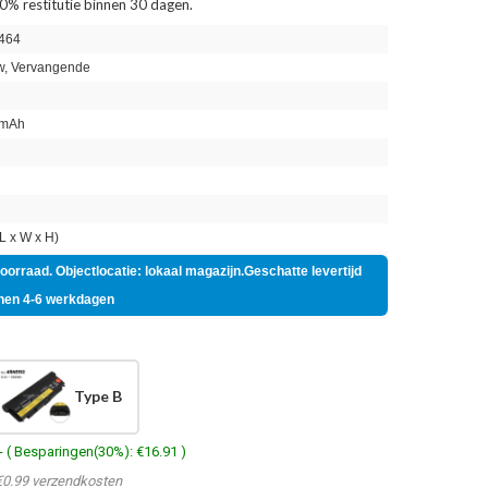
0% restitutie binnen 30 dagen.
464
, Vervangende
mAh
n
 x W x H)
voorraad. Objectlocatie: lokaal magazijn.Geschatte levertijd
nen 4-6 werkdagen
Type B
- ( Besparingen(30%): €16.91 )
€0.99 verzendkosten