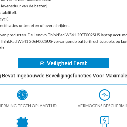
 levensduur van de batterij.
tabiliteit.
ycli).
cificaties ontmoeten of overschrijden.
d van producten. De
Lenovo ThinkPad W541 20EF002SUS laptop accu
moe
ThinkPad W541 20EF002SUS-vervangende batterij
rechtstreeks op lap
ls.
Veiligheid Eerst
ij Bevat Ingebouwde Beveiligingsfuncties Voor Maximale 
HERMING TEGEN OPLAADTIJD
VERMOGENS BESCHERMI