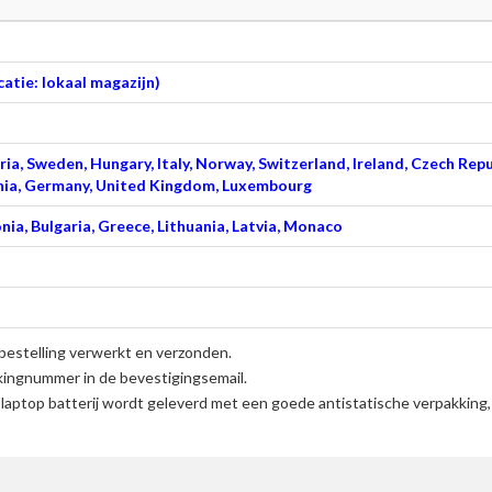
atie: lokaal magazijn)
ia, Sweden, Hungary, Italy, Norway, Switzerland, Ireland, Czech Repu
venia, Germany, United Kingdom, Luxembourg
nia, Bulgaria, Greece, Lithuania, Latvia, Monaco
bestelling verwerkt en verzonden.
kingnummer in de bevestigingsemail.
ptop batterij
wordt geleverd met een goede antistatische verpakking,