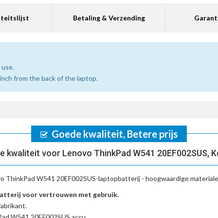
teitslijst
Betaling & Verzending
Garant
 use.
inch from the back of the laptop.
Goede kwaliteit, Betere prijs
e kwaliteit voor Lenovo ThinkPad W541 20EF002SUS, K
o ThinkPad W541 20EF002SUS-laptopbatterij
- hoogwaardige materiale
terij voor vertrouwen met gebruik.
abrikant.
nkPad W541 20EF002SUS accu
.