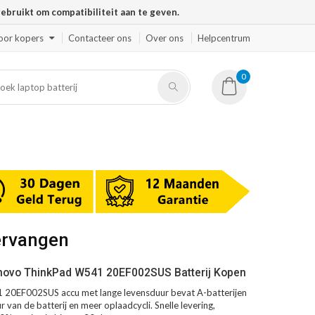
ruikt om compatibiliteit aan te geven.
oor kopers
Contacteer ons
Over ons
Helpcentrum
0
ervangen
novo ThinkPad W541 20EF002SUS Batterij Kopen
20EF002SUS accu met lange levensduur bevat A-batterijen
 van de batterij en meer oplaadcycli. Snelle levering,