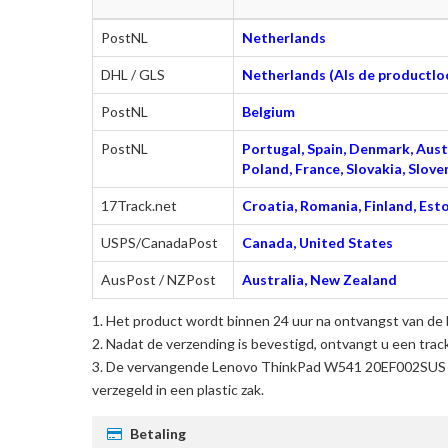
PostNL
Netherlands
DHL / GLS
Netherlands (Als de productloc
PostNL
Belgium
PostNL
Portugal, Spain, Denmark, Austr
Poland, France, Slovakia, Slo
17Track.net
Croatia, Romania, Finland, Esto
USPS/CanadaPost
Canada, United States
AusPost / NZPost
Australia, New Zealand
Het product wordt binnen 24 uur na ontvangst van de 
Nadat de verzending is bevestigd, ontvangt u een trac
De
vervangende Lenovo ThinkPad W541 20EF002SUS la
verzegeld in een plastic zak.
Betaling