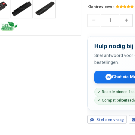
Klantreviews :
Hulp nodig bij
Snel antwoord voor c
bestellingen.
Chat via 
✓ Reactie binnen 1 u
✓ Compatibiliteitsad
Stel een vraag