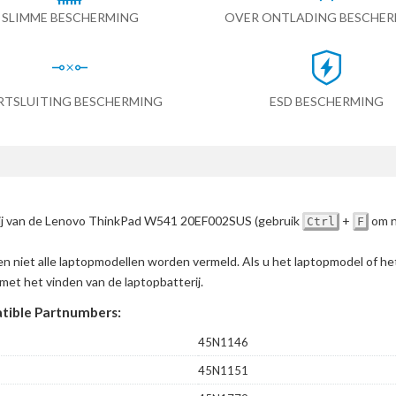
SLIMME BESCHERMING
OVER ONTLADING BESCHE
RTSLUITING BESCHERMING
ESD BESCHERMING
erij van de Lenovo ThinkPad W541 20EF002SUS
(gebruik
+
om n
Ctrl
F
en niet alle laptopmodellen worden vermeld. Als u het laptopmodel of h
met het vinden van de laptopbatterij.
ible Partnumbers:
45N1146
45N1151