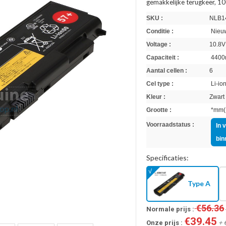
gemakkelijke terugkeer, 10
SKU :
NLB1
Conditie :
Nieuw
Voltage :
10.8V
Capaciteit :
4400
Aantal cellen :
6
Cel type :
Li-io
Kleur :
Zwart
Grootte :
*mm(L
Voorraadstatus :
In 
bin
Specificaties:
Type A
€56.36
Normale prijs :
€39.45
Onze prijs :
+ 