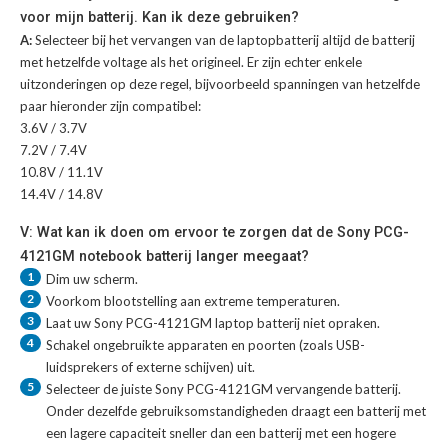
voor mijn batterij. Kan ik deze gebruiken?
A:
Selecteer bij het vervangen van de laptopbatterij altijd de batterij
met hetzelfde voltage als het origineel. Er zijn echter enkele
uitzonderingen op deze regel, bijvoorbeeld spanningen van hetzelfde
paar hieronder zijn compatibel:
3.6V / 3.7V
7.2V / 7.4V
10.8V / 11.1V
14.4V / 14.8V
V: Wat kan ik doen om ervoor te zorgen dat de Sony PCG-
4121GM notebook batterij langer meegaat?
1
Dim uw scherm.
2
Voorkom blootstelling aan extreme temperaturen.
3
Laat uw
Sony PCG-4121GM laptop batterij
niet opraken.
4
Schakel ongebruikte apparaten en poorten (zoals USB-
luidsprekers of externe schijven) uit.
5
Selecteer de juiste
Sony PCG-4121GM vervangende batterij
.
Onder dezelfde gebruiksomstandigheden draagt een batterij met
een lagere capaciteit sneller dan een batterij met een hogere