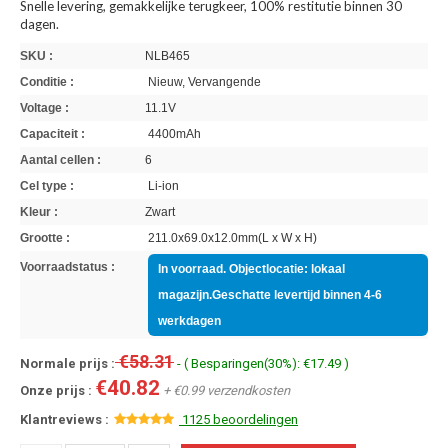
Snelle levering, gemakkelijke terugkeer, 100% restitutie binnen 30
dagen.
SKU :
NLB465
Conditie :
Nieuw, Vervangende
Voltage :
11.1V
Capaciteit :
4400mAh
Aantal cellen :
6
Cel type :
Li-ion
Kleur :
Zwart
Grootte :
211.0x69.0x12.0mm(L x W x H)
Voorraadstatus :
In voorraad. Objectlocatie: lokaal
magazijn.Geschatte levertijd binnen 4-6
werkdagen
€58.31
Normale prijs :
- ( Besparingen(30%): €17.49 )
€40.82
Onze prijs :
+ €0.99 verzendkosten
Klantreviews :
1125 beoordelingen