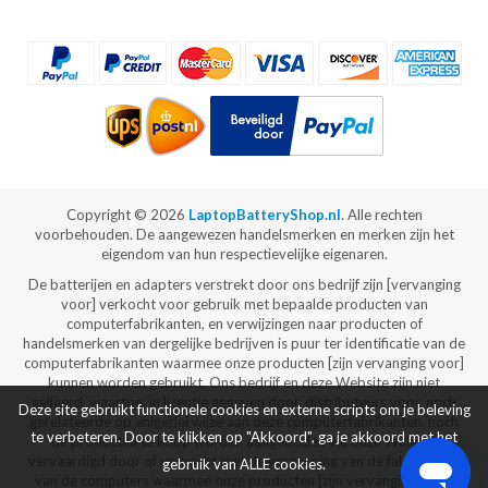
Copyright ©
2026
LaptopBatteryShop.nl
. Alle rechten
voorbehouden. De aangewezen handelsmerken en merken zijn het
eigendom van hun respectievelijke eigenaren.
De batterijen en adapters verstrekt door ons bedrijf zijn [vervanging
voor] verkocht voor gebruik met bepaalde producten van
computerfabrikanten, en verwijzingen naar producten of
handelsmerken van dergelijke bedrijven is puur ter identificatie van de
computerfabrikanten waarmee onze producten [zijn vervanging voor]
kunnen worden gebruikt. Ons bedrijf en deze Website zijn niet
gelieerd, waartoe, in licentie gegeven door, distributeurs voor, noch
Deze site gebruikt functionele cookies en externe scripts om je beleving
gerelateerde op enigerlei wijze aan deze computerfabrikanten, noch
te verbeteren. Door te klikken op "Akkoord", ga je akkoord met het
de producten te koop worden aangeboden via onze Website
vervaardigd door of verkocht met de vergunning van de fabrikanten
gebruik van ALLE cookies.
van de computers waarmee onze producten [zijn vervanging voor]