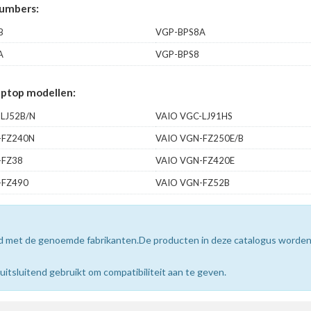
umbers:
B
VGP-BPS8A
A
VGP-BPS8
ptop modellen:
LJ52B/N
VAIO VGC-LJ91HS
-FZ240N
VAIO VGN-FZ250E/B
-FZ38
VAIO VGN-FZ420E
-FZ490
VAIO VGN-FZ52B
erd met de genoemde fabrikanten.De producten in deze catalogus worde
sluitend gebruikt om compatibiliteit aan te geven.