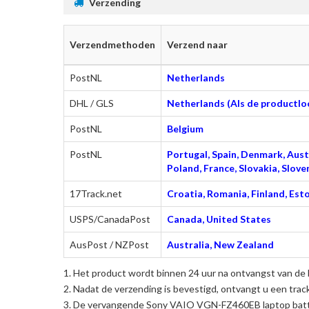
Verzending
Verzendmethoden
Verzend naar
PostNL
Netherlands
DHL / GLS
Netherlands (Als de productloc
PostNL
Belgium
PostNL
Portugal, Spain, Denmark, Austr
Poland, France, Slovakia, Slo
17Track.net
Croatia, Romania, Finland, Esto
USPS/CanadaPost
Canada, United States
AusPost / NZPost
Australia, New Zealand
Het product wordt binnen 24 uur na ontvangst van de 
Nadat de verzending is bevestigd, ontvangt u een trac
De
vervangende Sony VAIO VGN-FZ460EB laptop batt