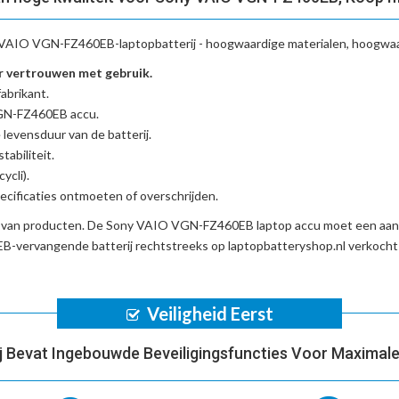
VAIO VGN-FZ460EB-laptopbatterij
- hoogwaardige materialen, hoogwaar
 vertrouwen met gebruik.
abrikant.
VGN-FZ460EB accu
.
 levensduur van de batterij.
tabiliteit.
ycli).
cificaties ontmoeten of overschrijden.
d van producten. De
Sony VAIO VGN-FZ460EB laptop accu
moet een aant
-vervangende batterij
rechtstreeks op laptopbatteryshop.nl verkoch
Veiligheid Eerst
ij Bevat Ingebouwde Beveiligingsfuncties Voor Maximale 