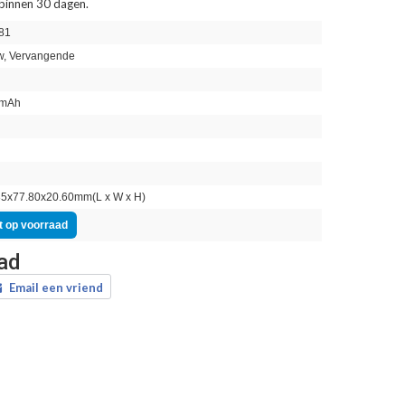
 binnen 30 dagen.
81
, Vervangende
mAh
n
5x77.80x20.60mm(L x W x H)
t op voorraad
aad
Email een vriend