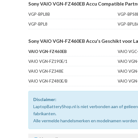
Sony VAIO VGN-FZ460EB Accu Compatible Partn
VGP-BPL8B
VGP-BPS8
VGP-BPL8
VGP-BPL8
Sony VAIO VGN-FZ460EB Accu's Geschikt voor La
VAIO VGN-FZ460EB
VAIO VGC-
VAIO VGN-FZ190E/1
VAIO VGN
VAIO VGN-FZ348E
VAIO VGN
VAIO VGN-FZ480E/B
VAIO VGN
Disclaimer:
LaptopBatteryShop.nl is niet verbonden aan of gelie
fabrikanten.
Alle vermelde handelsmerken en modelnamen worden uit