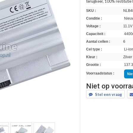
terugkeer, 100% restitutie
SKU :
NLB4
Conditie :
Nieuw
Voltage :
11.1V
Capaciteit :
4400
Aantal cellen :
6
Cel type :
Li-io
Kleur :
Zilver
Grootte :
137.3
Voorraadstatus :
Nie
Niet op voorr
Stel een vraag