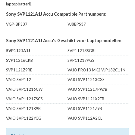
laptopbatterij.
Sony SVP1121A1J Accu Compatible Partnumbers:
VGP-BPS37
VJ8BPS37
Sony SVP1121A1J Accu's Geschikt voor Laptop modellen:
SVP1121A1J
SVP11213SGBI
SVP11216CKB
SVP11217PGS
SVP1121Z9RB
VAIO PRO13 MK2 VJP132C11N
VAIO SVP112
VAIO SVP11213CXS
VAIO SVP11216CW
VAIO SVP11217PW/B
VAIO SVP11217SCS
VAIO SVP1121X2EB
VAIO SVP1121X9R
VAIO SVP1121Z9R
VAIO SVP1122YCG
VAIO SVP112A2CL