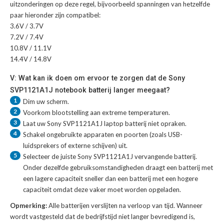
uitzonderingen op deze regel, bijvoorbeeld spanningen van hetzelfde
paar hieronder zijn compatibel:
3.6V / 3.7V
7.2V / 7.4V
10.8V / 11.1V
14.4V / 14.8V
V: Wat kan ik doen om ervoor te zorgen dat de Sony
SVP1121A1J notebook batterij langer meegaat?
1
Dim uw scherm.
2
Voorkom blootstelling aan extreme temperaturen.
3
Laat uw
Sony SVP1121A1J laptop batterij
niet opraken.
4
Schakel ongebruikte apparaten en poorten (zoals USB-
luidsprekers of externe schijven) uit.
5
Selecteer de juiste
Sony SVP1121A1J vervangende batterij
.
Onder dezelfde gebruiksomstandigheden draagt een batterij met
een lagere capaciteit sneller dan een batterij met een hogere
capaciteit omdat deze vaker moet worden opgeladen.
Opmerking:
Alle batterijen verslijten na verloop van tijd. Wanneer
wordt vastgesteld dat de bedrijfstijd niet langer bevredigend is,