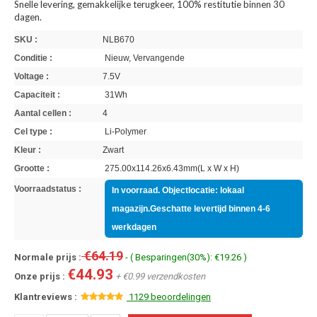
Snelle levering, gemakkelijke terugkeer, 100% restitutie binnen 30
dagen.
SKU :
NLB670
Conditie :
Nieuw, Vervangende
Voltage :
7.5V
Capaciteit :
31Wh
Aantal cellen :
4
Cel type :
Li-Polymer
Kleur :
Zwart
Grootte :
275.00x114.26x6.43mm(L x W x H)
Voorraadstatus :
In voorraad. Objectlocatie: lokaal
magazijn.Geschatte levertijd binnen 4-6
werkdagen
€64.19
Normale prijs :
- ( Besparingen(30%): €19.26 )
€44.93
Onze prijs :
+ €0.99 verzendkosten
Klantreviews :
1129 beoordelingen