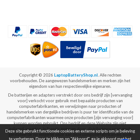
Copyright ©
2026
LaptopBatteryShop.nl
. Alle rechten
voorbehouden. De aangewezen handelsmerken en merken zijn het
eigendom van hun respectievelijke eigenaren.
De batterijen en adapters verstrekt door ons bedrijf zijn [vervanging
voor] verkocht voor gebruik met bepaalde producten van
computerfabrikanten, en verwijzingen naar producten of
handelsmerken van dergelijke bedrijven is puur ter identificatie van de
computerfabrikanten waarmee onze producten [zijn vervanging voor]
kunnen worden gebruikt. Ons bedrijf en deze Website zijn niet
gelieerd, waartoe, in licentie gegeven door, distributeurs voor, noch
Deze site gebruikt functionele cookies en externe scripts om je beleving
gerelateerde op enigerlei wijze aan deze computerfabrikanten, noch
te verbeteren. Door te klikken op "Akkoord", ga je akkoord met het