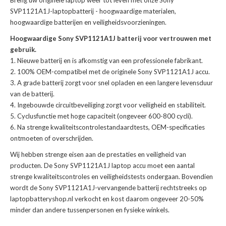
Breng uw originele laptop weer tot leven met onze
Sony
SVP1121A1J-laptopbatterij
- hoogwaardige materialen,
hoogwaardige batterijen en veiligheidsvoorzieningen.
Hoogwaardige Sony SVP1121A1J batterij voor vertrouwen met
gebruik.
Nieuwe batterij en is afkomstig van een professionele fabrikant.
100% OEM-compatibel met de
originele Sony SVP1121A1J accu
.
A grade batterij zorgt voor snel opladen en een langere levensduur
van de batterij.
Ingebouwde circuitbeveiliging zorgt voor veiligheid en stabiliteit.
Cyclusfunctie met hoge capaciteit (ongeveer 600-800 cycli).
Na strenge kwaliteitscontrolestandaardtests, OEM-specificaties
ontmoeten of overschrijden.
Wij hebben strenge eisen aan de prestaties en veiligheid van
producten. De
Sony SVP1121A1J laptop accu
moet een aantal
strenge kwaliteitscontroles en veiligheidstests ondergaan. Bovendien
wordt de
Sony SVP1121A1J-vervangende batterij
rechtstreeks op
laptopbatteryshop.nl verkocht en kost daarom ongeveer 20-50%
minder dan andere tussenpersonen en fysieke winkels.