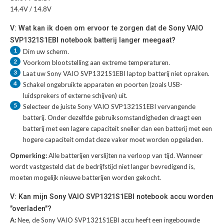
14.4V / 14.8V
V: Wat kan ik doen om ervoor te zorgen dat de Sony VAIO
SVP1321S1EBI notebook batterij langer meegaat?
1
Dim uw scherm.
2
Voorkom blootstelling aan extreme temperaturen.
3
Laat uw
Sony VAIO SVP1321S1EBI laptop batterij
niet opraken.
4
Schakel ongebruikte apparaten en poorten (zoals USB-
luidsprekers of externe schijven) uit.
5
Selecteer de juiste
Sony VAIO SVP1321S1EBI vervangende
batterij
. Onder dezelfde gebruiksomstandigheden draagt een
batterij met een lagere capaciteit sneller dan een batterij met een
hogere capaciteit omdat deze vaker moet worden opgeladen.
Opmerking:
Alle batterijen verslijten na verloop van tijd. Wanneer
wordt vastgesteld dat de bedrijfstijd niet langer bevredigend is,
moeten mogelijk nieuwe batterijen worden gekocht.
V: Kan mijn Sony VAIO SVP1321S1EBI notebook accu worden
"overladen"?
A:
Nee, de Sony VAIO SVP1321S1EBI accu heeft een ingebouwde