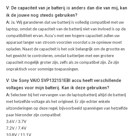
V: De capaciteit van je batterij is anders dan die van mij, kan
ik de jouwe nog steeds gebruiken?
A:
Ja. Wij garanderen dat uw batterij is volledig compatibel met uw
laptop, omdat de capaciteit van de batterij niet van invloed is op de
compatibiliteit ervan. Accu's met een hogere capaciteit zullen uw
apparaat langer van stroom voorzien voordat u ze opnieuw moet
opladen. Naast de capaciteit is het ook belangrijk om de grootte en
het gewicht te controleren, omdat batterijen met een grotere
capaciteit mogelijk groter zijn, zelfs als ze compatibel zijn. Ze zijn
onpraktisch voor sommige toepassingen.
V: Uw Sony VAIO SVP1321S1EBI accu heeft verschillende
voltages voor mijn batterij. Kan ik deze gebruiken?
A:
Selecteer bij het vervangen van de laptopbatterij altijd de batterij
met hetzelfde voltage als het origineel. Er zijn echter enkele
uitzonderingen op deze regel, bijvoorbeeld spanningen van hetzelfde
paar hieronder zijn compatibel:
3.6V / 3.7V
7.2V / 7.4V
10.8V / 11.1V