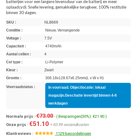
batterijen voor een langere levensduur van de batterij en meer
oplaadcycli. Snelle levering, gemakkelijke terugkeer, 100% restitutie
binnen 30 dagen.
SKU :
NLB669
Conditie :
Nieuw, Vervangende
Voltage :
7.5V
Capaciteit :
4740mAh
Aantal cellen :
4
Cel type :
Li-Polymer
Kleur :
Zwart
Grootte :
306.18x128.67x6.25mm(L x W x H)
Voorraadstatus :
In voorraad. Objectlocatie: lokaal
magazijn.Geschatte levertijd binnen 4-6
werkdagen
€73.00
Normale prijs :
- ( Besparingen(30%): €21.90 )
€51.10
Onze prijs :
+ €0.99 verzendkosten
Klantreviews :
1129 beoordelingen