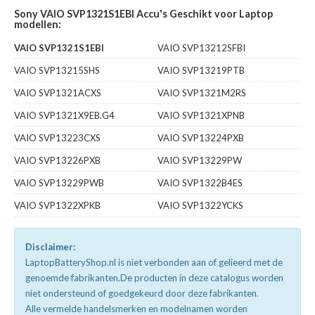
Sony VAIO SVP1321S1EBI Accu's Geschikt voor Laptop
modellen:
VAIO SVP1321S1EBI
VAIO SVP13212SFBI
VAIO SVP13215SHS
VAIO SVP13219PTB
VAIO SVP1321ACXS
VAIO SVP1321M2RS
VAIO SVP1321X9EB.G4
VAIO SVP1321XPNB
VAIO SVP13223CXS
VAIO SVP13224PXB
VAIO SVP13226PXB
VAIO SVP13229PW
VAIO SVP13229PWB
VAIO SVP1322B4ES
VAIO SVP1322XPKB
VAIO SVP1322YCKS
Disclaimer:
LaptopBatteryShop.nl is niet verbonden aan of gelieerd met de
genoemde fabrikanten.De producten in deze catalogus worden
niet ondersteund of goedgekeurd door deze fabrikanten.
Alle vermelde handelsmerken en modelnamen worden