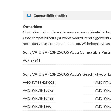
Compatibiliteitslijst
Opmerking:
Controleer het model en de vorm van uw originele bat
Onze compatibiliteitslijst wordt voortdurend bijgewerkt 
neem dan gerust contact met ons op. Wij helpen u graag 
Sony VAIO SVF13N25CGS Accu Compatible Part
VGP-BPS41
Sony VAIO SVF13N25CGS Accu's Geschikt voor L
VAIO SVF13N25CGS
VAIO FIT 
VAIO SVF13N13CKS
VAIO SVF
VAIO SVF13N1C4EB
VAIO SVF
VAIO SVF13N1S6C
VAIO SVF