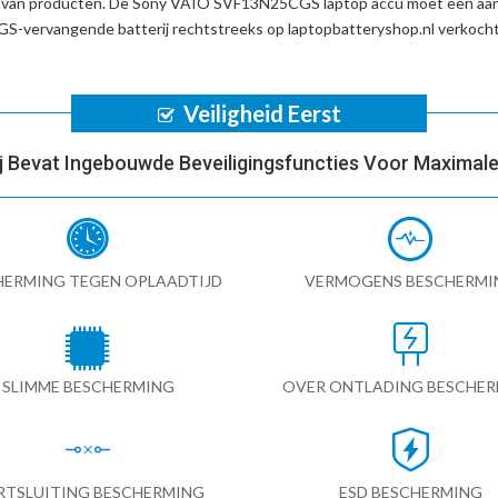
d van producten. De
Sony VAIO SVF13N25CGS laptop accu
moet een aant
-vervangende batterij
rechtstreeks op laptopbatteryshop.nl verkoch
Veiligheid Eerst
ij Bevat Ingebouwde Beveiligingsfuncties Voor Maximale 
HERMING TEGEN OPLAADTIJD
VERMOGENS BESCHERMI
SLIMME BESCHERMING
OVER ONTLADING BESCHE
RTSLUITING BESCHERMING
ESD BESCHERMING