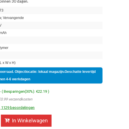
 binnen 30 dagen.
73
, Vervangende
V
mAh
lymer
 x W x H)
voorraad. Objectlocatie: lokaal magazijn.Geschatte levertijd
nen 4-6 werkdagen
- ( Besparingen(30%): €22.19 )
€0.99 verzendkosten
1129 beoordelingen
In Winkelwagen