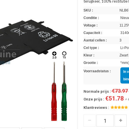
terugkeer, 100% restitutie
SKU :
NLB6
Conditie :
Nieuw
Voltage :
11.25
Capaciteit :
3140
Aantal cellen :
3
Cel type :
Li-Po
Kleur :
Zwart
Grootte :
*mm(L
Voorraadstatus :
In 
bin
€73.97
Normale prijs :
€51.78
Onze prijs :
+ 
Klantreviews :