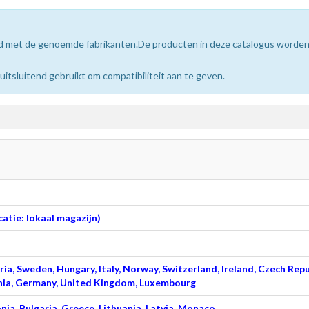
erd met de genoemde fabrikanten.De producten in deze catalogus worde
sluitend gebruikt om compatibiliteit aan te geven.
atie: lokaal magazijn)
ia, Sweden, Hungary, Italy, Norway, Switzerland, Ireland, Czech Repu
venia, Germany, United Kingdom, Luxembourg
nia, Bulgaria, Greece, Lithuania, Latvia, Monaco