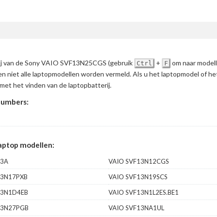
terij van de Sony VAIO SVF13N25CGS
(gebruik
+
om naar modell
Ctrl
F
en niet alle laptopmodellen worden vermeld. Als u het laptopmodel of h
met het vinden van de laptopbatterij.
numbers:
aptop modellen:
13A
VAIO SVF13N12CGS
13N17PXB
VAIO SVF13N19SCS
13N1D4EB
VAIO SVF13N1L2ES.BE1
13N27PGB
VAIO SVF13NA1UL