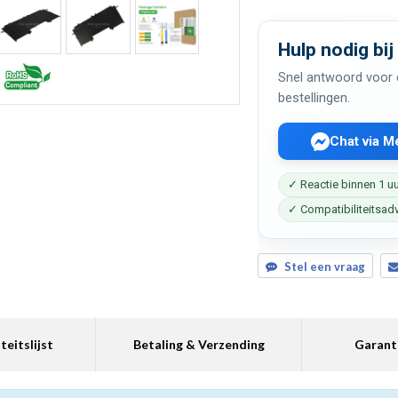
Hulp nodig bij
Snel antwoord voor c
bestellingen.
Chat via 
✓ Reactie binnen 1 u
✓ Compatibiliteitsad
Stel een vraag
teitslijst
Betaling & Verzending
Garant