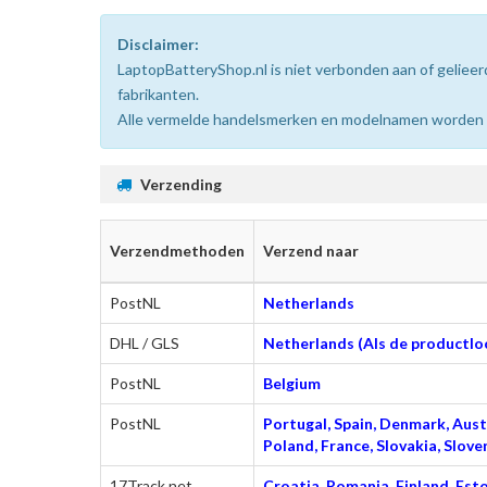
Disclaimer:
LaptopBatteryShop.nl is niet verbonden aan of gelie
fabrikanten.
Alle vermelde handelsmerken en modelnamen worden uit
Verzending
Verzendmethoden
Verzend naar
PostNL
Netherlands
DHL / GLS
Netherlands (Als de productloc
PostNL
Belgium
PostNL
Portugal, Spain, Denmark, Austr
Poland, France, Slovakia, Slo
17Track.net
Croatia, Romania, Finland, Esto