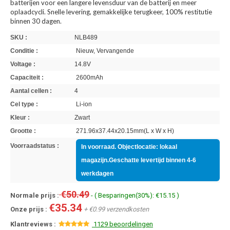
batterijen voor een langere levensduur van de batterij en meer
oplaadcycli. Snelle levering, gemakkelijke terugkeer, 100% restitutie
binnen 30 dagen.
SKU :
NLB489
Conditie :
Nieuw, Vervangende
Voltage :
14.8V
Capaciteit :
2600mAh
Aantal cellen :
4
Cel type :
Li-ion
Kleur :
Zwart
Grootte :
271.96x37.44x20.15mm(L x W x H)
Voorraadstatus :
In voorraad. Objectlocatie: lokaal
magazijn.Geschatte levertijd binnen 4-6
werkdagen
€50.49
Normale prijs :
- ( Besparingen(30%): €15.15 )
€35.34
Onze prijs :
+ €0.99 verzendkosten
Klantreviews :
1129 beoordelingen