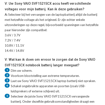
V: Uw Sony VAIO SVF15215CX accu heeft verschillende
voltages voor mijn batterij. Kan ik deze gebruiken?
A:
Selecteer bij het vervangen van de laptopbatterij altijd de batterij
met hetzelfde voltage als het origineel. Er zijn echter enkele
uitzonderingen op deze regel, bijvoorbeeld spanningen van hetzelfde
paar hieronder zijn compatibel:
3.6V / 3.7V
7.2V / 7.4V
10.8V / 11.1V
14.4V / 14.8V
V: Wat kan ik doen om ervoor te zorgen dat de Sony VAIO
SVF15215CX notebook batterij langer meegaat?
1
Dim uw scherm.
2
Voorkom blootstelling aan extreme temperaturen.
3
Laat uw
Sony VAIO SVF15215CX laptop batterij
niet opraken.
4
Schakel ongebruikte apparaten en poorten (zoals USB-
luidsprekers of externe schijven) uit.
5
Selecteer de juiste
Sony VAIO SVF15215CX vervangende
batterij
. Onder dezelfde gebruiksomstandigheden draagt een