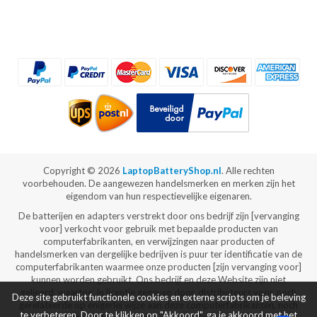
Copyright ©
2026
LaptopBatteryShop.nl
. Alle rechten
voorbehouden. De aangewezen handelsmerken en merken zijn het
eigendom van hun respectievelijke eigenaren.
De batterijen en adapters verstrekt door ons bedrijf zijn [vervanging
voor] verkocht voor gebruik met bepaalde producten van
computerfabrikanten, en verwijzingen naar producten of
handelsmerken van dergelijke bedrijven is puur ter identificatie van de
computerfabrikanten waarmee onze producten [zijn vervanging voor]
kunnen worden gebruikt. Ons bedrijf en deze Website zijn niet
gelieerd, waartoe, in licentie gegeven door, distributeurs voor, noch
Deze site gebruikt functionele cookies en externe scripts om je beleving
gerelateerde op enigerlei wijze aan deze computerfabrikanten, noch
te verbeteren. Door te klikken op "Akkoord", ga je akkoord met het