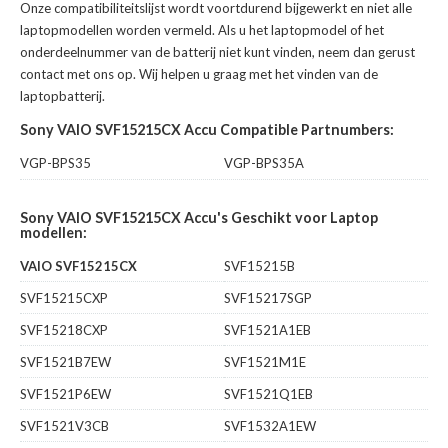
Onze compatibiliteitslijst wordt voortdurend bijgewerkt en niet alle
laptopmodellen worden vermeld. Als u het laptopmodel of het
onderdeelnummer van de batterij niet kunt vinden, neem dan gerust
contact met ons op. Wij helpen u graag met het vinden van de
laptopbatterij.
Sony VAIO SVF15215CX Accu Compatible Partnumbers:
VGP-BPS35
VGP-BPS35A
Sony VAIO SVF15215CX Accu's Geschikt voor Laptop
modellen:
VAIO SVF15215CX
SVF15215B
SVF15215CXP
SVF15217SGP
SVF15218CXP
SVF1521A1EB
SVF1521B7EW
SVF1521M1E
SVF1521P6EW
SVF1521Q1EB
SVF1521V3CB
SVF1532A1EW