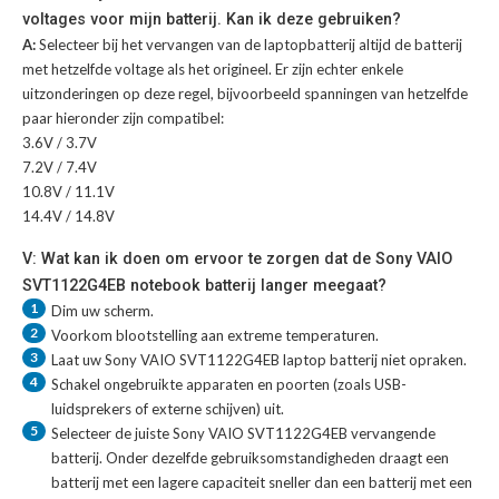
voltages voor mijn batterij. Kan ik deze gebruiken?
A:
Selecteer bij het vervangen van de laptopbatterij altijd de batterij
met hetzelfde voltage als het origineel. Er zijn echter enkele
uitzonderingen op deze regel, bijvoorbeeld spanningen van hetzelfde
paar hieronder zijn compatibel:
3.6V / 3.7V
7.2V / 7.4V
10.8V / 11.1V
14.4V / 14.8V
V: Wat kan ik doen om ervoor te zorgen dat de Sony VAIO
SVT1122G4EB notebook batterij langer meegaat?
1
Dim uw scherm.
2
Voorkom blootstelling aan extreme temperaturen.
3
Laat uw
Sony VAIO SVT1122G4EB laptop batterij
niet opraken.
4
Schakel ongebruikte apparaten en poorten (zoals USB-
luidsprekers of externe schijven) uit.
5
Selecteer de juiste
Sony VAIO SVT1122G4EB vervangende
batterij
. Onder dezelfde gebruiksomstandigheden draagt een
batterij met een lagere capaciteit sneller dan een batterij met een