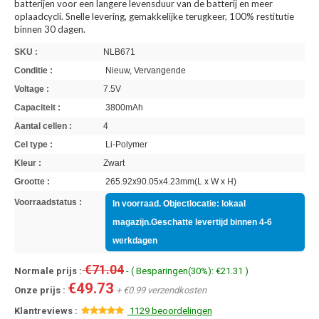
batterijen voor een langere levensduur van de batterij en meer
oplaadcycli. Snelle levering, gemakkelijke terugkeer, 100% restitutie
binnen 30 dagen.
SKU :
NLB671
Conditie :
Nieuw, Vervangende
Voltage :
7.5V
Capaciteit :
3800mAh
Aantal cellen :
4
Cel type :
Li-Polymer
Kleur :
Zwart
Grootte :
265.92x90.05x4.23mm(L x W x H)
Voorraadstatus :
In voorraad. Objectlocatie: lokaal
magazijn.Geschatte levertijd binnen 4-6
werkdagen
€71.04
Normale prijs :
- ( Besparingen(30%): €21.31 )
€49.73
Onze prijs :
+ €0.99 verzendkosten
Klantreviews :
1129 beoordelingen