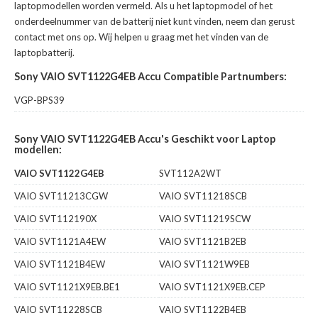
laptopmodellen worden vermeld. Als u het laptopmodel of het
onderdeelnummer van de batterij niet kunt vinden, neem dan gerust
contact met ons op. Wij helpen u graag met het vinden van de
laptopbatterij.
Sony VAIO SVT1122G4EB Accu Compatible Partnumbers:
VGP-BPS39
Sony VAIO SVT1122G4EB Accu's Geschikt voor Laptop
modellen:
VAIO SVT1122G4EB
SVT112A2WT
VAIO SVT11213CGW
VAIO SVT11218SCB
VAIO SVT112190X
VAIO SVT11219SCW
VAIO SVT1121A4EW
VAIO SVT1121B2EB
VAIO SVT1121B4EW
VAIO SVT1121W9EB
VAIO SVT1121X9EB.BE1
VAIO SVT1121X9EB.CEP
VAIO SVT11228SCB
VAIO SVT1122B4EB