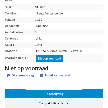
SKU :
NLB481
Conditie :
Nieuw, Vervangende
Voltage :
11.1V
Capaciteit :
4400mAh
Aantal cellen :
6
Cel type :
Li-ion
Kleur :
Zilver
Grootte :
137.35x77.80x20.60mm(L x W x H)
Voorraadstatus :
Niet op voorraad
Niet op voorraad
Stel een vraag
Email een vriend
Beschrijving
Compatibiliteitslijst