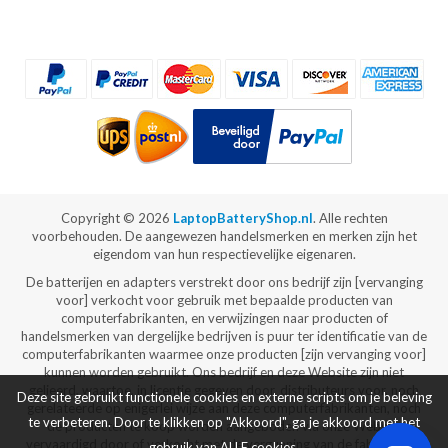
Copyright ©
2026
LaptopBatteryShop.nl
. Alle rechten
voorbehouden. De aangewezen handelsmerken en merken zijn het
eigendom van hun respectievelijke eigenaren.
De batterijen en adapters verstrekt door ons bedrijf zijn [vervanging
voor] verkocht voor gebruik met bepaalde producten van
computerfabrikanten, en verwijzingen naar producten of
handelsmerken van dergelijke bedrijven is puur ter identificatie van de
computerfabrikanten waarmee onze producten [zijn vervanging voor]
kunnen worden gebruikt. Ons bedrijf en deze Website zijn niet
gelieerd, waartoe, in licentie gegeven door, distributeurs voor, noch
Deze site gebruikt functionele cookies en externe scripts om je beleving
gerelateerde op enigerlei wijze aan deze computerfabrikanten, noch
te verbeteren. Door te klikken op "Akkoord", ga je akkoord met het
de producten te koop worden aangeboden via onze Website
vervaardigd door of verkocht met de vergunning van de fabrikanten
gebruik van ALLE cookies.