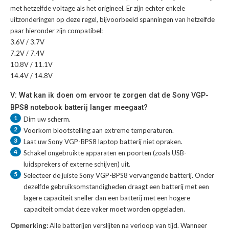
met hetzelfde voltage als het origineel. Er zijn echter enkele
uitzonderingen op deze regel, bijvoorbeeld spanningen van hetzelfde
paar hieronder zijn compatibel:
3.6V / 3.7V
7.2V / 7.4V
10.8V / 11.1V
14.4V / 14.8V
V: Wat kan ik doen om ervoor te zorgen dat de Sony VGP-
BPS8 notebook batterij langer meegaat?
1
Dim uw scherm.
2
Voorkom blootstelling aan extreme temperaturen.
3
Laat uw
Sony VGP-BPS8 laptop batterij
niet opraken.
4
Schakel ongebruikte apparaten en poorten (zoals USB-
luidsprekers of externe schijven) uit.
5
Selecteer de juiste
Sony VGP-BPS8 vervangende batterij
. Onder
dezelfde gebruiksomstandigheden draagt een batterij met een
lagere capaciteit sneller dan een batterij met een hogere
capaciteit omdat deze vaker moet worden opgeladen.
Opmerking:
Alle batterijen verslijten na verloop van tijd. Wanneer