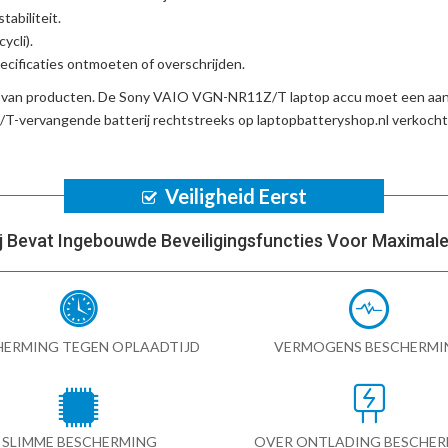
tabiliteit.
ycli).
cificaties ontmoeten of overschrijden.
d van producten. De
Sony VAIO VGN-NR11Z/T laptop accu
moet een aant
-vervangende batterij
rechtstreeks op laptopbatteryshop.nl verkoch
Veiligheid Eerst
ij Bevat Ingebouwde Beveiligingsfuncties Voor Maximale 
HERMING TEGEN OPLAADTIJD
VERMOGENS BESCHERMI
SLIMME BESCHERMING
OVER ONTLADING BESCHE