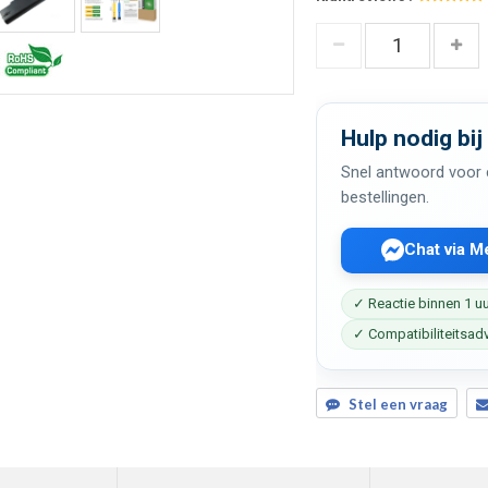
Hulp nodig bij
Snel antwoord voor c
bestellingen.
Chat via 
✓ Reactie binnen 1 u
✓ Compatibiliteitsad
Stel een vraag