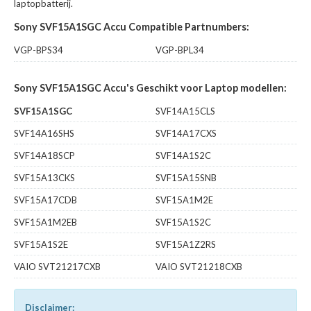
laptopbatterij.
Sony SVF15A1SGC Accu Compatible Partnumbers:
VGP-BPS34
VGP-BPL34
Sony SVF15A1SGC Accu's Geschikt voor Laptop modellen:
SVF15A1SGC
SVF14A15CLS
SVF14A16SHS
SVF14A17CXS
SVF14A18SCP
SVF14A1S2C
SVF15A13CKS
SVF15A15SNB
SVF15A17CDB
SVF15A1M2E
SVF15A1M2EB
SVF15A1S2C
SVF15A1S2E
SVF15A1Z2RS
VAIO SVT21217CXB
VAIO SVT21218CXB
Disclaimer: