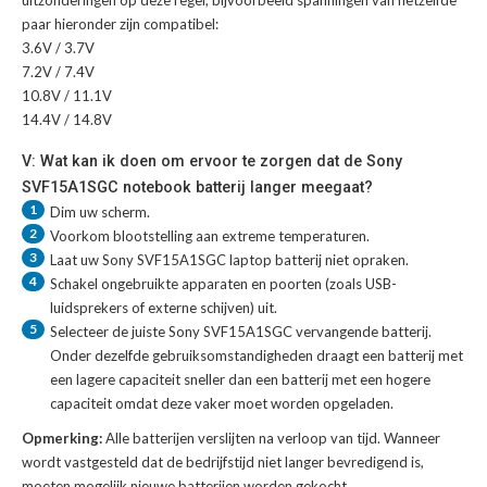
uitzonderingen op deze regel, bijvoorbeeld spanningen van hetzelfde
paar hieronder zijn compatibel:
3.6V / 3.7V
7.2V / 7.4V
10.8V / 11.1V
14.4V / 14.8V
V: Wat kan ik doen om ervoor te zorgen dat de Sony
SVF15A1SGC notebook batterij langer meegaat?
1
Dim uw scherm.
2
Voorkom blootstelling aan extreme temperaturen.
3
Laat uw
Sony SVF15A1SGC laptop batterij
niet opraken.
4
Schakel ongebruikte apparaten en poorten (zoals USB-
luidsprekers of externe schijven) uit.
5
Selecteer de juiste
Sony SVF15A1SGC vervangende batterij
.
Onder dezelfde gebruiksomstandigheden draagt een batterij met
een lagere capaciteit sneller dan een batterij met een hogere
capaciteit omdat deze vaker moet worden opgeladen.
Opmerking:
Alle batterijen verslijten na verloop van tijd. Wanneer
wordt vastgesteld dat de bedrijfstijd niet langer bevredigend is,
moeten mogelijk nieuwe batterijen worden gekocht.