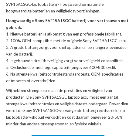
SVF15A1SGC-laptopbatterij
- hoogwaardige materialen,
hoogwaardige batterijen en veiligheidsvoorzieningen.
Hoogwaardige Sony SVF15A1SGC batterij voor vertrouwen met
gebruik.
Nieuwe batterij en is afkomstig van een professionele fabrikant.
100% OEM-compatibel met de
originele Sony SVF15A1SGC accu
.
A grade batterij zorgt voor snel opladen en een langere levensduur
van de batterij.
Ingebouwde circuitbeveiliging zorgt voor veiligheid en stabiliteit.
Cyclusfunctie met hoge capaciteit (ongeveer 600-800 cycli).
Na strenge kwaliteitscontrolestandaardtests, OEM-specificaties
ontmoeten of overschrijden.
Wij hebben strenge eisen aan de prestaties en veiligheid van
producten. De
Sony SVF15A1SGC laptop accu
moet een aantal
strenge kwaliteitscontroles en veiligheidstests ondergaan. Bovendien
wordt de
Sony SVF15A1SGC-vervangende batterij
rechtstreeks op
laptopbatteryshop.nl verkocht en kost daarom ongeveer 20-50%
minder dan andere tussenpersonen en fysieke winkels.