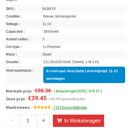
SKU :
NLB474
Conditie :
Nieuw, Vervangende
Voltage :
11.1V
Capaciteit :
3650mAh
Aantal cellen :
3
Cel type :
Li-Polymer
Kleur :
Zwart
Grootte :
211.05x103.40x6.74mm(L x W x H)
Voorraadstatus :
In voorraad. Geschatte Leveringstijd: 11-15
werkdagen
€56.36
Normale prijs :
- ( Besparingen(30%): €16.91 )
€39.45
Onze prijs :
+ €0.99 verzendkosten
Klantreviews :
1125 beoordelingen
In Winkelwagen