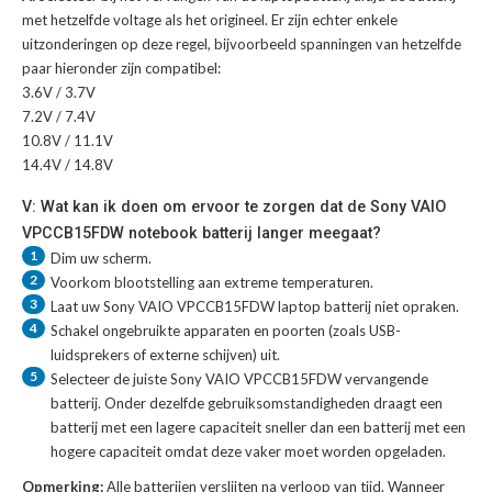
met hetzelfde voltage als het origineel. Er zijn echter enkele
uitzonderingen op deze regel, bijvoorbeeld spanningen van hetzelfde
paar hieronder zijn compatibel:
3.6V / 3.7V
7.2V / 7.4V
10.8V / 11.1V
14.4V / 14.8V
V: Wat kan ik doen om ervoor te zorgen dat de Sony VAIO
VPCCB15FDW notebook batterij langer meegaat?
1
Dim uw scherm.
2
Voorkom blootstelling aan extreme temperaturen.
3
Laat uw
Sony VAIO VPCCB15FDW laptop batterij
niet opraken.
4
Schakel ongebruikte apparaten en poorten (zoals USB-
luidsprekers of externe schijven) uit.
5
Selecteer de juiste
Sony VAIO VPCCB15FDW vervangende
batterij
. Onder dezelfde gebruiksomstandigheden draagt een
batterij met een lagere capaciteit sneller dan een batterij met een
hogere capaciteit omdat deze vaker moet worden opgeladen.
Opmerking:
Alle batterijen verslijten na verloop van tijd. Wanneer