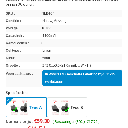
binnen 30 dagen.
SKU :
NLB467
Conditie :
Nieuw, Vervangende
Voltage :
10.8V
Capaciteit :
4400mAh
Aantal cellen :
6
Cel type :
Li-ion
Kleur :
Zwart
Grootte :
272.0x50.0x21.0mm(L x W x H)
Voorraadstatus :
In voorraad. Geschatte Leveringstijd: 11-15
werkdagen
Specificaties:
Type A
Type B
€59.30
Normale prijs :
- ( Besparingen(30%): €17.79 )