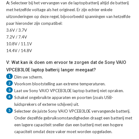
A:
Selecteer bij het vervangen van de laptopbatterij altijd de batterij
met hetzelfde voltage als het origineel. Er zijn echter enkele
uitzonderingen op deze regel, bijvoorbeeld spanningen van hetzelfde
paar hieronder zijn compatibel:
3.6V / 3.7V
7.2V / 7.4V
10.8V / 11.1V
14.4V / 14.8V
V: Wat kan ik doen om ervoor te zorgen dat de Sony VAIO
VPCEB3L0E laptop batterij langer meegaat?
1
Dim uw scherm.
2
Voorkom blootstelling aan extreme temperaturen.
3
Laat uw
Sony VAIO VPCEB3L0E laptop batterij
niet opraken.
4
Schakel ongebruikte apparaten en poorten (zoals USB-
luidsprekers of externe schijven) uit.
5
Selecteer de juiste
Sony VAIO VPCEB3L0E vervangende batterij
.
Onder dezelfde gebruiksomstandigheden draagt een batterij met
een lagere capaciteit sneller dan een batterij met een hogere
capaciteit omdat deze vaker moet worden opgeladen.