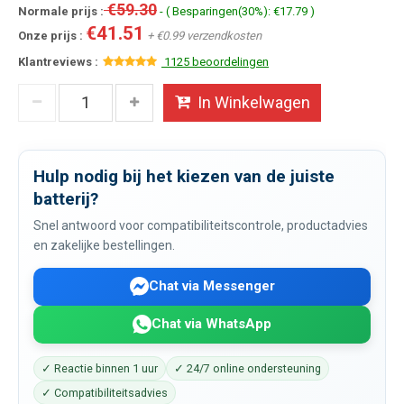
€59.30
Normale prijs :
- ( Besparingen(30%): €17.79 )
€41.51
Onze prijs :
+ €0.99 verzendkosten
Klantreviews :
1125 beoordelingen
In Winkelwagen
Hulp nodig bij het kiezen van de juiste
batterij?
Snel antwoord voor compatibiliteitscontrole, productadvies
en zakelijke bestellingen.
Chat via Messenger
Chat via WhatsApp
✓ Reactie binnen 1 uur
✓ 24/7 online ondersteuning
✓ Compatibiliteitsadvies