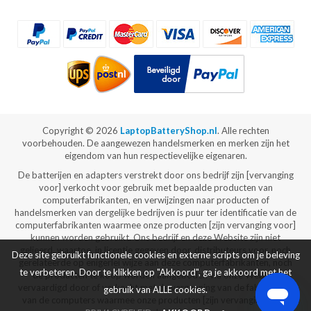
Copyright ©
2026
LaptopBatteryShop.nl
. Alle rechten
voorbehouden. De aangewezen handelsmerken en merken zijn het
eigendom van hun respectievelijke eigenaren.
De batterijen en adapters verstrekt door ons bedrijf zijn [vervanging
voor] verkocht voor gebruik met bepaalde producten van
computerfabrikanten, en verwijzingen naar producten of
handelsmerken van dergelijke bedrijven is puur ter identificatie van de
computerfabrikanten waarmee onze producten [zijn vervanging voor]
kunnen worden gebruikt. Ons bedrijf en deze Website zijn niet
gelieerd, waartoe, in licentie gegeven door, distributeurs voor, noch
Deze site gebruikt functionele cookies en externe scripts om je beleving
gerelateerde op enigerlei wijze aan deze computerfabrikanten, noch
te verbeteren. Door te klikken op "Akkoord", ga je akkoord met het
de producten te koop worden aangeboden via onze Website
vervaardigd door of verkocht met de vergunning van de fabrikanten
gebruik van ALLE cookies.
van de computers waarmee onze producten [zijn vervanging voor]