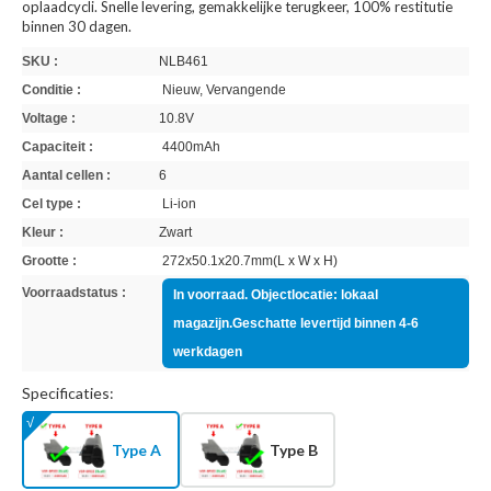
oplaadcycli. Snelle levering, gemakkelijke terugkeer, 100% restitutie
binnen 30 dagen.
SKU :
NLB461
Conditie :
Nieuw, Vervangende
Voltage :
10.8V
Capaciteit :
4400mAh
Aantal cellen :
6
Cel type :
Li-ion
Kleur :
Zwart
Grootte :
272x50.1x20.7mm(L x W x H)
Voorraadstatus :
In voorraad. Objectlocatie: lokaal
magazijn.Geschatte levertijd binnen 4-6
werkdagen
Specificaties:
Type A
Type B