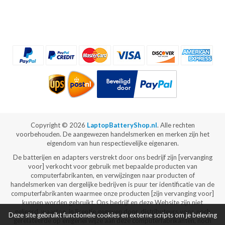
Copyright ©
2026
LaptopBatteryShop.nl
. Alle rechten
voorbehouden. De aangewezen handelsmerken en merken zijn het
eigendom van hun respectievelijke eigenaren.
De batterijen en adapters verstrekt door ons bedrijf zijn [vervanging
voor] verkocht voor gebruik met bepaalde producten van
computerfabrikanten, en verwijzingen naar producten of
handelsmerken van dergelijke bedrijven is puur ter identificatie van de
computerfabrikanten waarmee onze producten [zijn vervanging voor]
kunnen worden gebruikt. Ons bedrijf en deze Website zijn niet
gelieerd, waartoe, in licentie gegeven door, distributeurs voor, noch
Deze site gebruikt functionele cookies en externe scripts om je beleving
gerelateerde op enigerlei wijze aan deze computerfabrikanten, noch