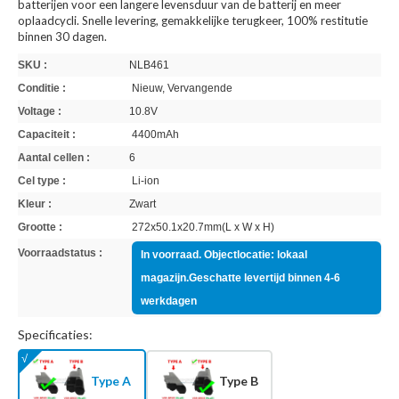
batterijen voor een langere levensduur van de batterij en meer
oplaadcycli. Snelle levering, gemakkelijke terugkeer, 100% restitutie
binnen 30 dagen.
SKU :
NLB461
Conditie :
Nieuw, Vervangende
Voltage :
10.8V
Capaciteit :
4400mAh
Aantal cellen :
6
Cel type :
Li-ion
Kleur :
Zwart
Grootte :
272x50.1x20.7mm(L x W x H)
Voorraadstatus :
In voorraad. Objectlocatie: lokaal
magazijn.Geschatte levertijd binnen 4-6
werkdagen
Specificaties:
Type A
Type B