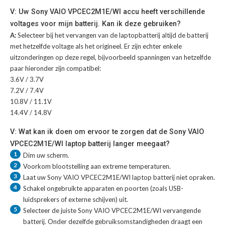
V: Uw Sony VAIO VPCEC2M1E/WI accu heeft verschillende
voltages voor mijn batterij. Kan ik deze gebruiken?
A:
Selecteer bij het vervangen van de laptopbatterij altijd de batterij
met hetzelfde voltage als het origineel. Er zijn echter enkele
uitzonderingen op deze regel, bijvoorbeeld spanningen van hetzelfde
paar hieronder zijn compatibel:
3.6V / 3.7V
7.2V / 7.4V
10.8V / 11.1V
14.4V / 14.8V
V: Wat kan ik doen om ervoor te zorgen dat de Sony VAIO
VPCEC2M1E/WI laptop batterij langer meegaat?
1
Dim uw scherm.
2
Voorkom blootstelling aan extreme temperaturen.
3
Laat uw
Sony VAIO VPCEC2M1E/WI laptop batterij
niet opraken.
4
Schakel ongebruikte apparaten en poorten (zoals USB-
luidsprekers of externe schijven) uit.
5
Selecteer de juiste
Sony VAIO VPCEC2M1E/WI vervangende
batterij
. Onder dezelfde gebruiksomstandigheden draagt een