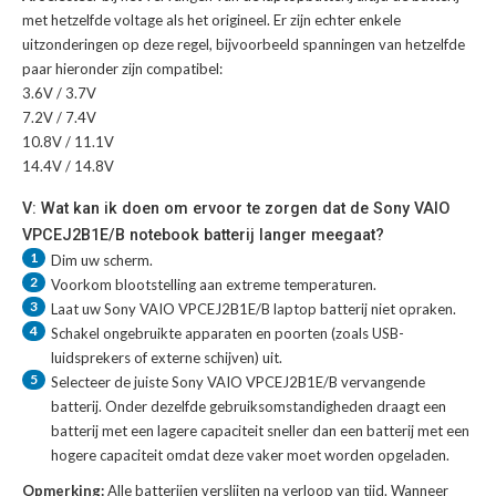
met hetzelfde voltage als het origineel. Er zijn echter enkele
uitzonderingen op deze regel, bijvoorbeeld spanningen van hetzelfde
paar hieronder zijn compatibel:
3.6V / 3.7V
7.2V / 7.4V
10.8V / 11.1V
14.4V / 14.8V
V: Wat kan ik doen om ervoor te zorgen dat de Sony VAIO
VPCEJ2B1E/B notebook batterij langer meegaat?
1
Dim uw scherm.
2
Voorkom blootstelling aan extreme temperaturen.
3
Laat uw
Sony VAIO VPCEJ2B1E/B laptop batterij
niet opraken.
4
Schakel ongebruikte apparaten en poorten (zoals USB-
luidsprekers of externe schijven) uit.
5
Selecteer de juiste
Sony VAIO VPCEJ2B1E/B vervangende
batterij
. Onder dezelfde gebruiksomstandigheden draagt een
batterij met een lagere capaciteit sneller dan een batterij met een
hogere capaciteit omdat deze vaker moet worden opgeladen.
Opmerking:
Alle batterijen verslijten na verloop van tijd. Wanneer