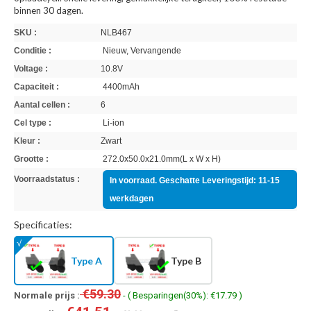
binnen 30 dagen.
SKU :
NLB467
Conditie :
Nieuw, Vervangende
Voltage :
10.8V
Capaciteit :
4400mAh
Aantal cellen :
6
Cel type :
Li-ion
Kleur :
Zwart
Grootte :
272.0x50.0x21.0mm(L x W x H)
Voorraadstatus :
In voorraad. Geschatte Leveringstijd: 11-15
werkdagen
Specificaties:
Type A
Type B
€59.30
Normale prijs :
- ( Besparingen(30%): €17.79 )