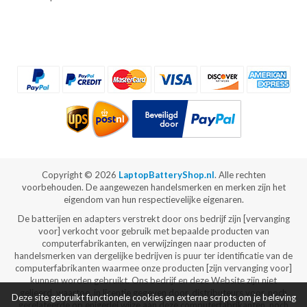
Copyright ©
2026
LaptopBatteryShop.nl
. Alle rechten
voorbehouden. De aangewezen handelsmerken en merken zijn het
eigendom van hun respectievelijke eigenaren.
De batterijen en adapters verstrekt door ons bedrijf zijn [vervanging
voor] verkocht voor gebruik met bepaalde producten van
computerfabrikanten, en verwijzingen naar producten of
handelsmerken van dergelijke bedrijven is puur ter identificatie van de
computerfabrikanten waarmee onze producten [zijn vervanging voor]
kunnen worden gebruikt. Ons bedrijf en deze Website zijn niet
gelieerd, waartoe, in licentie gegeven door, distributeurs voor, noch
Deze site gebruikt functionele cookies en externe scripts om je beleving
gerelateerde op enigerlei wijze aan deze computerfabrikanten, noch