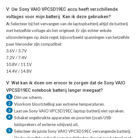
V: Uw Sony VAIO VPCSD19EC accu heeft verschillende
voltages voor mijn batterij. Kan ik deze gebruiken?
A:
Selecteer bij het vervangen van de laptopbatterij altijd de batterij
met hetzelfde voltage als het origineel. Er zijn echter enkele
uitzonderingen op deze regel, bijvoorbeeld spanningen van hetzelfde
paar hieronder zijn compatibel:
3.6V / 3.7V
7.2V / 7.4V
10.8V / 11.1V
14.4V / 14.8V
V: Wat kan ik doen om ervoor te zorgen dat de Sony VAIO
VPCSD19EC notebook batterij langer meegaat?
1
Dim uw scherm.
2
Voorkom blootstelling aan extreme temperaturen.
3
Laat uw
Sony VAIO VPCSD19EC laptop batterij
niet opraken.
4
Schakel ongebruikte apparaten en poorten (zoals USB-
luidsprekers of externe schijven) uit.
5
Selecteer de juiste
Sony VAIO VPCSD19EC vervangende batterij
.