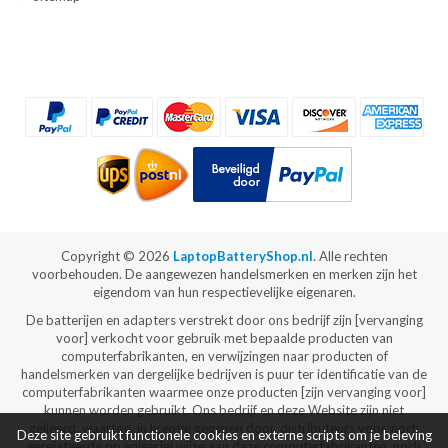
Copyright ©
2026
LaptopBatteryShop.nl
. Alle rechten
voorbehouden. De aangewezen handelsmerken en merken zijn het
eigendom van hun respectievelijke eigenaren.
De batterijen en adapters verstrekt door ons bedrijf zijn [vervanging
voor] verkocht voor gebruik met bepaalde producten van
computerfabrikanten, en verwijzingen naar producten of
handelsmerken van dergelijke bedrijven is puur ter identificatie van de
computerfabrikanten waarmee onze producten [zijn vervanging voor]
kunnen worden gebruikt. Ons bedrijf en deze Website zijn niet
gelieerd, waartoe, in licentie gegeven door, distributeurs voor, noch
Deze site gebruikt functionele cookies en externe scripts om je beleving
gerelateerde op enigerlei wijze aan deze computerfabrikanten, noch