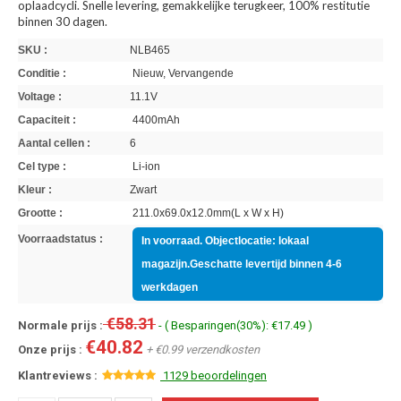
oplaadcycli. Snelle levering, gemakkelijke terugkeer, 100% restitutie
binnen 30 dagen.
SKU :
NLB465
Conditie :
Nieuw, Vervangende
Voltage :
11.1V
Capaciteit :
4400mAh
Aantal cellen :
6
Cel type :
Li-ion
Kleur :
Zwart
Grootte :
211.0x69.0x12.0mm(L x W x H)
Voorraadstatus :
In voorraad. Objectlocatie: lokaal
magazijn.Geschatte levertijd binnen 4-6
werkdagen
€58.31
Normale prijs :
- ( Besparingen(30%): €17.49 )
€40.82
Onze prijs :
+ €0.99 verzendkosten
Klantreviews :
1129 beoordelingen