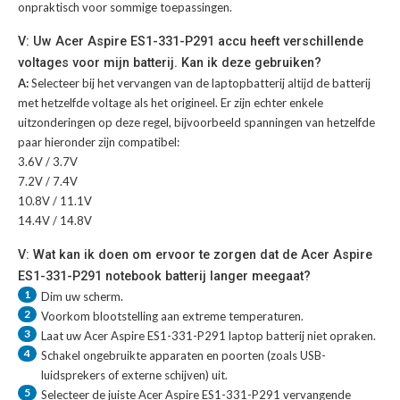
onpraktisch voor sommige toepassingen.
V: Uw Acer Aspire ES1-331-P291 accu heeft verschillende
voltages voor mijn batterij. Kan ik deze gebruiken?
A:
Selecteer bij het vervangen van de laptopbatterij altijd de batterij
met hetzelfde voltage als het origineel. Er zijn echter enkele
uitzonderingen op deze regel, bijvoorbeeld spanningen van hetzelfde
paar hieronder zijn compatibel:
3.6V / 3.7V
7.2V / 7.4V
10.8V / 11.1V
14.4V / 14.8V
V: Wat kan ik doen om ervoor te zorgen dat de Acer Aspire
ES1-331-P291 notebook batterij langer meegaat?
1
Dim uw scherm.
2
Voorkom blootstelling aan extreme temperaturen.
3
Laat uw
Acer Aspire ES1-331-P291 laptop batterij
niet opraken.
4
Schakel ongebruikte apparaten en poorten (zoals USB-
luidsprekers of externe schijven) uit.
5
Selecteer de juiste
Acer Aspire ES1-331-P291 vervangende