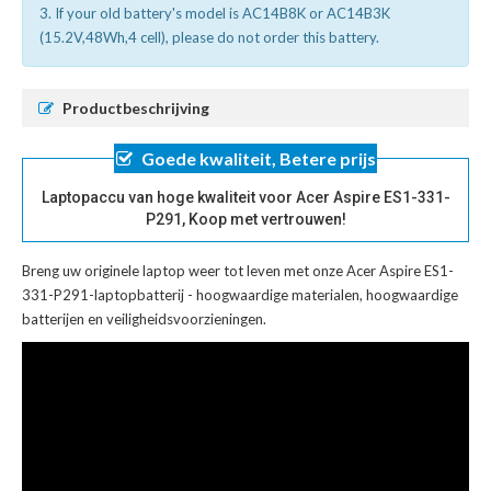
3. If your old battery's model is AC14B8K or AC14B3K
(15.2V,48Wh,4 cell), please do not order this battery.
Productbeschrijving
Goede kwaliteit, Betere prijs
Laptopaccu van hoge kwaliteit voor Acer Aspire ES1-331-
P291, Koop met vertrouwen!
Breng uw originele laptop weer tot leven met onze
Acer Aspire ES1-
331-P291-laptopbatterij
- hoogwaardige materialen, hoogwaardige
batterijen en veiligheidsvoorzieningen.