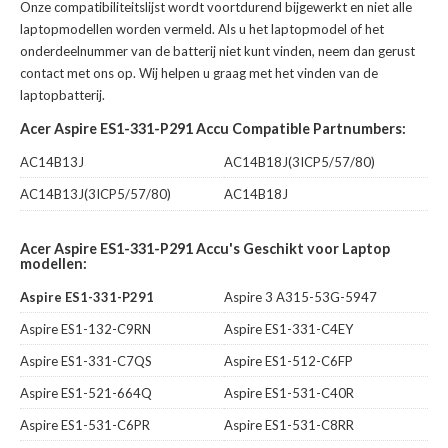
Onze compatibiliteitslijst wordt voortdurend bijgewerkt en niet alle
laptopmodellen worden vermeld. Als u het laptopmodel of het
onderdeelnummer van de batterij niet kunt vinden, neem dan gerust
contact met ons op. Wij helpen u graag met het vinden van de
laptopbatterij.
Acer Aspire ES1-331-P291 Accu Compatible Partnumbers:
AC14B13J
AC14B18J(3ICP5/57/80)
AC14B13J(3ICP5/57/80)
AC14B18J
Acer Aspire ES1-331-P291 Accu's Geschikt voor Laptop
modellen:
Aspire ES1-331-P291
Aspire 3 A315-53G-5947
Aspire ES1-132-C9RN
Aspire ES1-331-C4EY
Aspire ES1-331-C7QS
Aspire ES1-512-C6FP
Aspire ES1-521-664Q
Aspire ES1-531-C40R
Aspire ES1-531-C6PR
Aspire ES1-531-C8RR