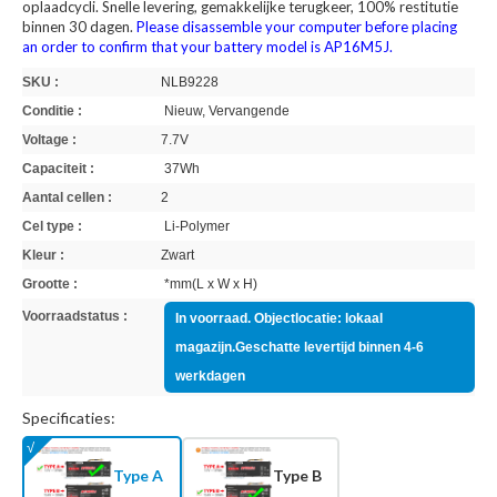
oplaadcycli. Snelle levering, gemakkelijke terugkeer, 100% restitutie
binnen 30 dagen.
Please disassemble your computer before placing
an order to confirm that your battery model is AP16M5J.
SKU :
NLB9228
Conditie :
Nieuw, Vervangende
Voltage :
7.7V
Capaciteit :
37Wh
Aantal cellen :
2
Cel type :
Li-Polymer
Kleur :
Zwart
Grootte :
*mm(L x W x H)
Voorraadstatus :
In voorraad. Objectlocatie: lokaal
magazijn.Geschatte levertijd binnen 4-6
werkdagen
Specificaties:
Type A
Type B