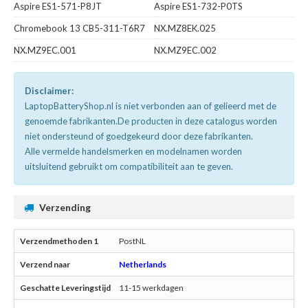
Aspire ES1-571-P8JT
Aspire ES1-732-P0TS
Chromebook 13 CB5-311-T6R7
NX.MZ8EK.025
NX.MZ9EC.001
NX.MZ9EC.002
Disclaimer:
LaptopBatteryShop.nl is niet verbonden aan of gelieerd met de
genoemde fabrikanten.De producten in deze catalogus worden
niet ondersteund of goedgekeurd door deze fabrikanten.
Alle vermelde handelsmerken en modelnamen worden
uitsluitend gebruikt om compatibiliteit aan te geven.
Verzending
PostNL
Netherlands
11-15 werkdagen