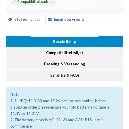
✓ Compatibiliteitsadvies
Stel een vraag
Email een vriend
Beschrijving
Compatibiliteitslijst
Betaling & Verzending
Garantie & FAQs
Note :
1. 11.4V(=11.31V) and 15.2V are not compatible, before
placing an order please ensure your old battery's voltage is
11.4V or 11.31V.
2. The battery models AC14B13J and AC14B18J are in
common use.