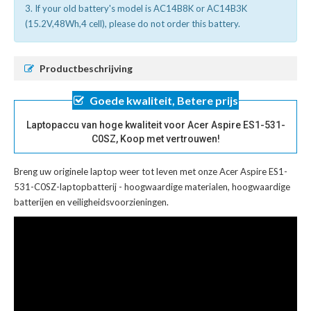
3. If your old battery's model is AC14B8K or AC14B3K
(15.2V,48Wh,4 cell), please do not order this battery.
Productbeschrijving
Goede kwaliteit, Betere prijs
Laptopaccu van hoge kwaliteit voor Acer Aspire ES1-531-
C0SZ, Koop met vertrouwen!
Breng uw originele laptop weer tot leven met onze
Acer Aspire ES1-
531-C0SZ-laptopbatterij
- hoogwaardige materialen, hoogwaardige
batterijen en veiligheidsvoorzieningen.