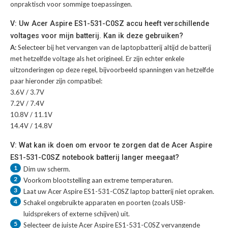
onpraktisch voor sommige toepassingen.
V: Uw Acer Aspire ES1-531-C0SZ accu heeft verschillende
voltages voor mijn batterij. Kan ik deze gebruiken?
A:
Selecteer bij het vervangen van de laptopbatterij altijd de batterij
met hetzelfde voltage als het origineel. Er zijn echter enkele
uitzonderingen op deze regel, bijvoorbeeld spanningen van hetzelfde
paar hieronder zijn compatibel:
3.6V / 3.7V
7.2V / 7.4V
10.8V / 11.1V
14.4V / 14.8V
V: Wat kan ik doen om ervoor te zorgen dat de Acer Aspire
ES1-531-C0SZ notebook batterij langer meegaat?
1
Dim uw scherm.
2
Voorkom blootstelling aan extreme temperaturen.
3
Laat uw
Acer Aspire ES1-531-C0SZ laptop batterij
niet opraken.
4
Schakel ongebruikte apparaten en poorten (zoals USB-
luidsprekers of externe schijven) uit.
5
Selecteer de juiste
Acer Aspire ES1-531-C0SZ vervangende