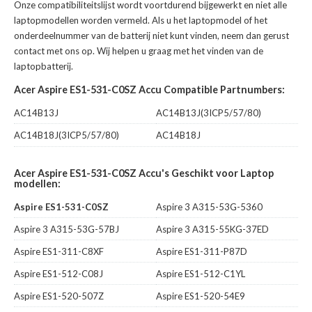
Onze compatibiliteitslijst wordt voortdurend bijgewerkt en niet alle
laptopmodellen worden vermeld. Als u het laptopmodel of het
onderdeelnummer van de batterij niet kunt vinden, neem dan gerust
contact met ons op. Wij helpen u graag met het vinden van de
laptopbatterij.
Acer Aspire ES1-531-C0SZ Accu Compatible Partnumbers:
AC14B13J
AC14B13J(3ICP5/57/80)
AC14B18J(3ICP5/57/80)
AC14B18J
Acer Aspire ES1-531-C0SZ Accu's Geschikt voor Laptop
modellen:
Aspire ES1-531-C0SZ
Aspire 3 A315-53G-5360
Aspire 3 A315-53G-57BJ
Aspire 3 A315-55KG-37ED
Aspire ES1-311-C8XF
Aspire ES1-311-P87D
Aspire ES1-512-C08J
Aspire ES1-512-C1YL
Aspire ES1-520-507Z
Aspire ES1-520-54E9