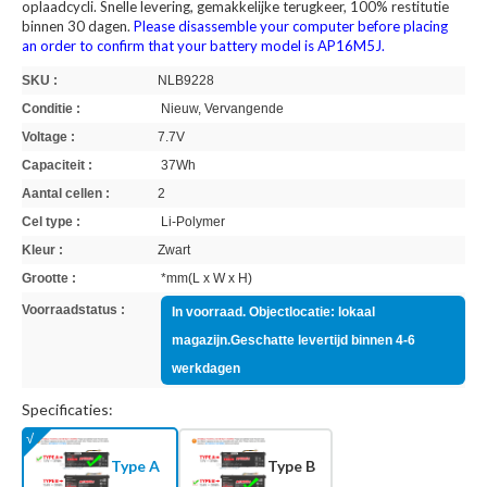
oplaadcycli. Snelle levering, gemakkelijke terugkeer, 100% restitutie
binnen 30 dagen.
Please disassemble your computer before placing
an order to confirm that your battery model is AP16M5J.
SKU :
NLB9228
Conditie :
Nieuw, Vervangende
Voltage :
7.7V
Capaciteit :
37Wh
Aantal cellen :
2
Cel type :
Li-Polymer
Kleur :
Zwart
Grootte :
*mm(L x W x H)
Voorraadstatus :
In voorraad. Objectlocatie: lokaal
magazijn.Geschatte levertijd binnen 4-6
werkdagen
Specificaties:
Type A
Type B