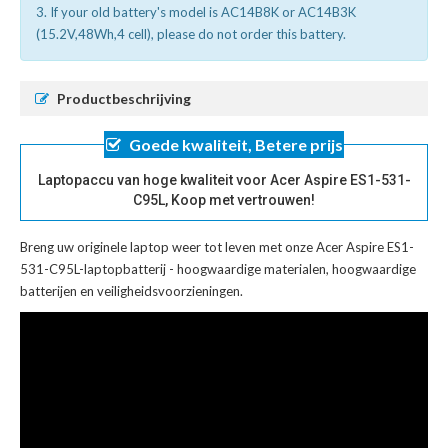
3. If your old battery's model is AC14B8K or AC14B3K
(15.2V,48Wh,4 cell), please do not order this battery.
Productbeschrijving
Goede kwaliteit, Betere prijs
Laptopaccu van hoge kwaliteit voor Acer Aspire ES1-531-
C95L, Koop met vertrouwen!
Breng uw originele laptop weer tot leven met onze
Acer Aspire ES1-
531-C95L-laptopbatterij
- hoogwaardige materialen, hoogwaardige
batterijen en veiligheidsvoorzieningen.