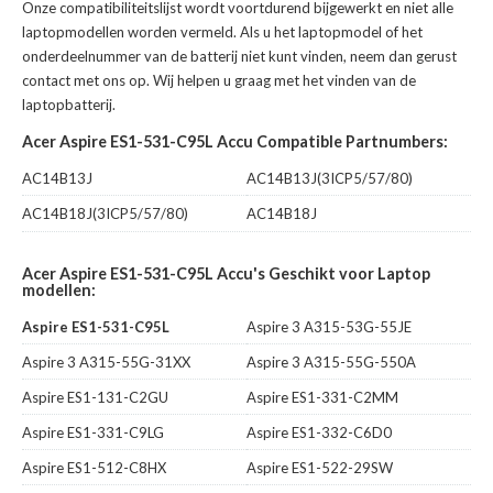
Onze compatibiliteitslijst wordt voortdurend bijgewerkt en niet alle
laptopmodellen worden vermeld. Als u het laptopmodel of het
onderdeelnummer van de batterij niet kunt vinden, neem dan gerust
contact met ons op. Wij helpen u graag met het vinden van de
laptopbatterij.
Acer Aspire ES1-531-C95L Accu Compatible Partnumbers:
AC14B13J
AC14B13J(3ICP5/57/80)
AC14B18J(3ICP5/57/80)
AC14B18J
Acer Aspire ES1-531-C95L Accu's Geschikt voor Laptop
modellen:
Aspire ES1-531-C95L
Aspire 3 A315-53G-55JE
Aspire 3 A315-55G-31XX
Aspire 3 A315-55G-550A
Aspire ES1-131-C2GU
Aspire ES1-331-C2MM
Aspire ES1-331-C9LG
Aspire ES1-332-C6D0
Aspire ES1-512-C8HX
Aspire ES1-522-29SW