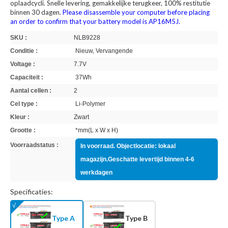
oplaadcycli. Snelle levering, gemakkelijke terugkeer, 100% restitutie
binnen 30 dagen.
Please disassemble your computer before placing
an order to confirm that your battery model is AP16M5J.
SKU :
NLB9228
Conditie :
Nieuw, Vervangende
Voltage :
7.7V
Capaciteit :
37Wh
Aantal cellen :
2
Cel type :
Li-Polymer
Kleur :
Zwart
Grootte :
*mm(L x W x H)
Voorraadstatus :
In voorraad. Objectlocatie: lokaal
magazijn.Geschatte levertijd binnen 4-6
werkdagen
Specificaties:
Type A
Type B