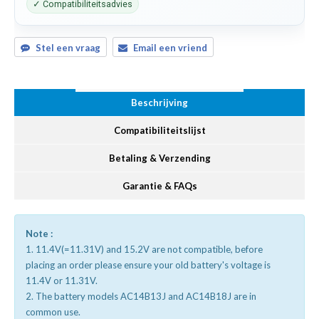
✓ Compatibiliteitsadvies
Stel een vraag
Email een vriend
Beschrijving
Compatibiliteitslijst
Betaling & Verzending
Garantie & FAQs
Note :
1. 11.4V(=11.31V) and 15.2V are not compatible, before
placing an order please ensure your old battery's voltage is
11.4V or 11.31V.
2. The battery models AC14B13J and AC14B18J are in
common use.