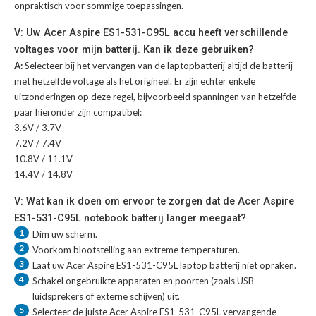
onpraktisch voor sommige toepassingen.
V: Uw Acer Aspire ES1-531-C95L accu heeft verschillende
voltages voor mijn batterij. Kan ik deze gebruiken?
A:
Selecteer bij het vervangen van de laptopbatterij altijd de batterij
met hetzelfde voltage als het origineel. Er zijn echter enkele
uitzonderingen op deze regel, bijvoorbeeld spanningen van hetzelfde
paar hieronder zijn compatibel:
3.6V / 3.7V
7.2V / 7.4V
10.8V / 11.1V
14.4V / 14.8V
V: Wat kan ik doen om ervoor te zorgen dat de Acer Aspire
ES1-531-C95L notebook batterij langer meegaat?
1
Dim uw scherm.
2
Voorkom blootstelling aan extreme temperaturen.
3
Laat uw
Acer Aspire ES1-531-C95L laptop batterij
niet opraken.
4
Schakel ongebruikte apparaten en poorten (zoals USB-
luidsprekers of externe schijven) uit.
5
Selecteer de juiste
Acer Aspire ES1-531-C95L vervangende