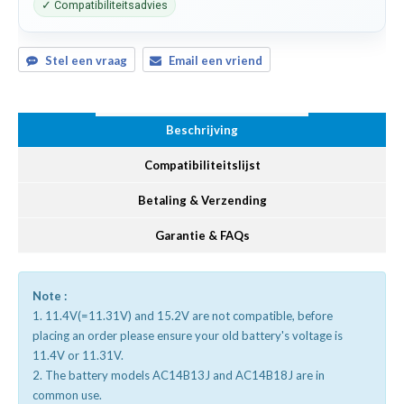
✓ Compatibiliteitsadvies
Stel een vraag
Email een vriend
Beschrijving
Compatibiliteitslijst
Betaling & Verzending
Garantie & FAQs
Note :
1. 11.4V(=11.31V) and 15.2V are not compatible, before
placing an order please ensure your old battery's voltage is
11.4V or 11.31V.
2. The battery models AC14B13J and AC14B18J are in
common use.