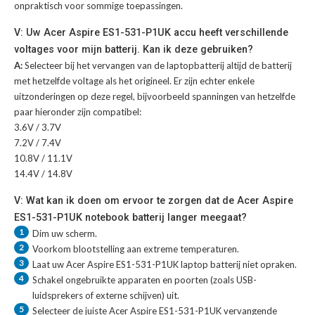
onpraktisch voor sommige toepassingen.
V: Uw Acer Aspire ES1-531-P1UK accu heeft verschillende
voltages voor mijn batterij. Kan ik deze gebruiken?
A:
Selecteer bij het vervangen van de laptopbatterij altijd de batterij
met hetzelfde voltage als het origineel. Er zijn echter enkele
uitzonderingen op deze regel, bijvoorbeeld spanningen van hetzelfde
paar hieronder zijn compatibel:
3.6V / 3.7V
7.2V / 7.4V
10.8V / 11.1V
14.4V / 14.8V
V: Wat kan ik doen om ervoor te zorgen dat de Acer Aspire
ES1-531-P1UK notebook batterij langer meegaat?
1
Dim uw scherm.
2
Voorkom blootstelling aan extreme temperaturen.
3
Laat uw
Acer Aspire ES1-531-P1UK laptop batterij
niet opraken.
4
Schakel ongebruikte apparaten en poorten (zoals USB-
luidsprekers of externe schijven) uit.
5
Selecteer de juiste
Acer Aspire ES1-531-P1UK vervangende