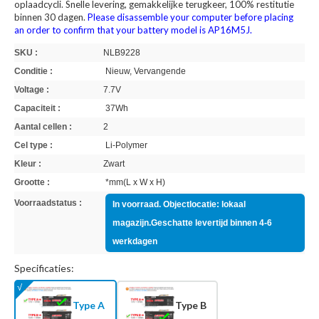
oplaadcycli. Snelle levering, gemakkelijke terugkeer, 100% restitutie
binnen 30 dagen.
Please disassemble your computer before placing
an order to confirm that your battery model is AP16M5J.
SKU :
NLB9228
Conditie :
Nieuw, Vervangende
Voltage :
7.7V
Capaciteit :
37Wh
Aantal cellen :
2
Cel type :
Li-Polymer
Kleur :
Zwart
Grootte :
*mm(L x W x H)
Voorraadstatus :
In voorraad. Objectlocatie: lokaal
magazijn.Geschatte levertijd binnen 4-6
werkdagen
Specificaties:
Type A
Type B