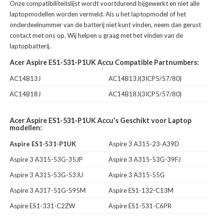
Onze compatibiliteitslijst wordt voortdurend bijgewerkt en niet alle
laptopmodellen worden vermeld. Als u het laptopmodel of het
onderdeelnummer van de batterij niet kunt vinden, neem dan gerust
contact met ons op. Wij helpen u graag met het vinden van de
laptopbatterij.
Acer Aspire ES1-531-P1UK Accu Compatible Partnumbers:
AC14B13J
AC14B13J(3ICP5/57/80)
AC14B18J
AC14B18J(3ICP5/57/80)
Acer Aspire ES1-531-P1UK Accu's Geschikt voor Laptop
modellen:
Aspire ES1-531-P1UK
Aspire 3 A315-23-A39D
Aspire 3 A315-53G-35JP
Aspire 3 A315-53G-39FJ
Aspire 3 A315-53G-53JU
Aspire 3 A315-55G
Aspire 3 A317-51G-595M
Aspire ES1-132-C13M
Aspire ES1-331-C2ZW
Aspire ES1-531-C6PR