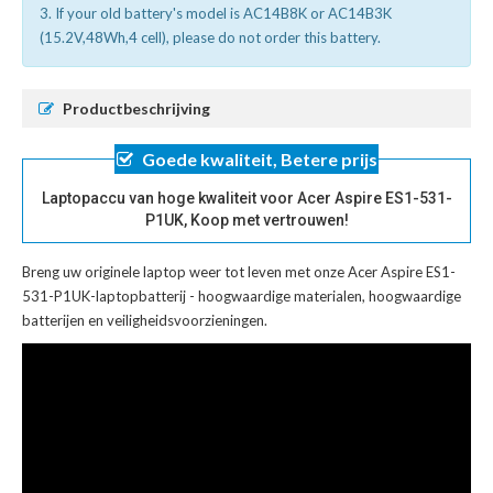
3. If your old battery's model is AC14B8K or AC14B3K
(15.2V,48Wh,4 cell), please do not order this battery.
Productbeschrijving
Goede kwaliteit, Betere prijs
Laptopaccu van hoge kwaliteit voor Acer Aspire ES1-531-
P1UK, Koop met vertrouwen!
Breng uw originele laptop weer tot leven met onze
Acer Aspire ES1-
531-P1UK-laptopbatterij
- hoogwaardige materialen, hoogwaardige
batterijen en veiligheidsvoorzieningen.