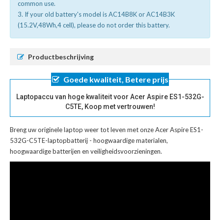
common use.
3. If your old battery's model is AC14B8K or AC14B3K
(15.2V,48Wh,4 cell), please do not order this battery.
Productbeschrijving
Goede kwaliteit, Betere prijs
Laptopaccu van hoge kwaliteit voor Acer Aspire ES1-532G-
C5TE, Koop met vertrouwen!
Breng uw originele laptop weer tot leven met onze
Acer Aspire ES1-
532G-C5TE-laptopbatterij
- hoogwaardige materialen,
hoogwaardige batterijen en veiligheidsvoorzieningen.