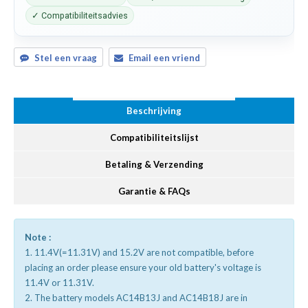
✓ Compatibiliteitsadvies
Stel een vraag
Email een vriend
Beschrijving
Compatibiliteitslijst
Betaling & Verzending
Garantie & FAQs
Note :
1. 11.4V(=11.31V) and 15.2V are not compatible, before
placing an order please ensure your old battery's voltage is
11.4V or 11.31V.
2. The battery models AC14B13J and AC14B18J are in