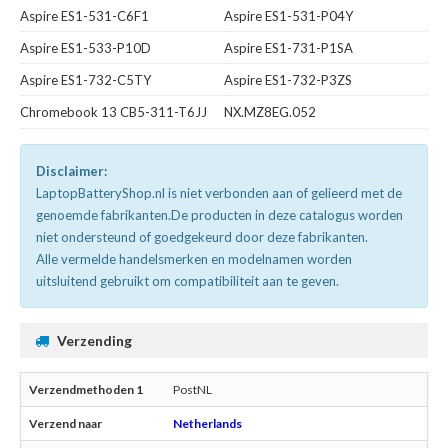
Aspire ES1-531-C6F1
Aspire ES1-531-P04Y
Aspire ES1-533-P10D
Aspire ES1-731-P1SA
Aspire ES1-732-C5TY
Aspire ES1-732-P3ZS
Chromebook 13 CB5-311-T6JJ
NX.MZ8EG.052
Disclaimer:
LaptopBatteryShop.nl is niet verbonden aan of gelieerd met de
genoemde fabrikanten.De producten in deze catalogus worden
niet ondersteund of goedgekeurd door deze fabrikanten.
Alle vermelde handelsmerken en modelnamen worden
uitsluitend gebruikt om compatibiliteit aan te geven.
Verzending
PostNL
Netherlands