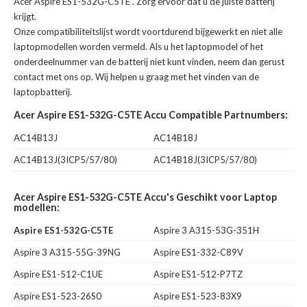
Acer Aspire ES1-532G-C5TE
. Zorg ervoor dat u de juiste batterij
krijgt.
Onze compatibiliteitslijst wordt voortdurend bijgewerkt en niet alle
laptopmodellen worden vermeld. Als u het laptopmodel of het
onderdeelnummer van de batterij niet kunt vinden, neem dan gerust
contact met ons op. Wij helpen u graag met het vinden van de
laptopbatterij.
Acer Aspire ES1-532G-C5TE Accu Compatible Partnumbers:
AC14B13J
AC14B18J
AC14B13J(3ICP5/57/80)
AC14B18J(3ICP5/57/80)
Acer Aspire ES1-532G-C5TE Accu's Geschikt voor Laptop
modellen:
Aspire ES1-532G-C5TE
Aspire 3 A315-53G-351H
Aspire 3 A315-55G-39NG
Aspire ES1-332-C89V
Aspire ES1-512-C1UE
Aspire ES1-512-P7TZ
Aspire ES1-523-26S0
Aspire ES1-523-83X9