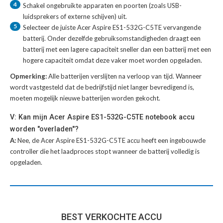
4
Schakel ongebruikte apparaten en poorten (zoals USB-
luidsprekers of externe schijven) uit.
5
Selecteer de juiste
Acer Aspire ES1-532G-C5TE vervangende
batterij
. Onder dezelfde gebruiksomstandigheden draagt een
batterij met een lagere capaciteit sneller dan een batterij met een
hogere capaciteit omdat deze vaker moet worden opgeladen.
Opmerking:
Alle batterijen verslijten na verloop van tijd. Wanneer
wordt vastgesteld dat de bedrijfstijd niet langer bevredigend is,
moeten mogelijk nieuwe batterijen worden gekocht.
V: Kan mijn Acer Aspire ES1-532G-C5TE notebook accu
worden "overladen"?
A:
Nee, de Acer Aspire ES1-532G-C5TE accu heeft een ingebouwde
controller die het laadproces stopt wanneer de batterij volledig is
opgeladen.
BEST VERKOCHTE ACCU