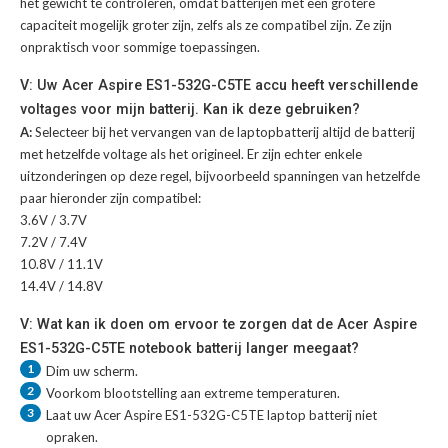
het gewicht te controleren, omdat batterijen met een grotere
capaciteit mogelijk groter zijn, zelfs als ze compatibel zijn. Ze zijn
onpraktisch voor sommige toepassingen.
V: Uw Acer Aspire ES1-532G-C5TE accu heeft verschillende
voltages voor mijn batterij. Kan ik deze gebruiken?
A:
Selecteer bij het vervangen van de laptopbatterij altijd de batterij
met hetzelfde voltage als het origineel. Er zijn echter enkele
uitzonderingen op deze regel, bijvoorbeeld spanningen van hetzelfde
paar hieronder zijn compatibel:
3.6V / 3.7V
7.2V / 7.4V
10.8V / 11.1V
14.4V / 14.8V
V: Wat kan ik doen om ervoor te zorgen dat de Acer Aspire
ES1-532G-C5TE notebook batterij langer meegaat?
1
Dim uw scherm.
2
Voorkom blootstelling aan extreme temperaturen.
3
Laat uw
Acer Aspire ES1-532G-C5TE laptop batterij
niet
opraken.