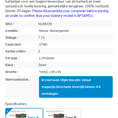
batterijen voor een langere levensduur van de batterij en meer
oplaadcycli. Snelle levering, gemakkelijke terugkeer, 100% restitutie
binnen 30 dagen.
Please disassemble your computer before placing
an order to confirm that your battery model is AP16M5J.
SKU :
NLB9228
Conditie :
Nieuw, Vervangende
Voltage :
7.7V
Capaciteit :
37Wh
Aantal cellen :
2
Cel type :
Li-Polymer
Kleur :
Zwart
Grootte :
*mm(L x W x H)
Voorraadstatus :
In voorraad. Objectlocatie: lokaal
magazijn.Geschatte levertijd binnen 4-6
werkdagen
Specificaties:
Type A
Type B