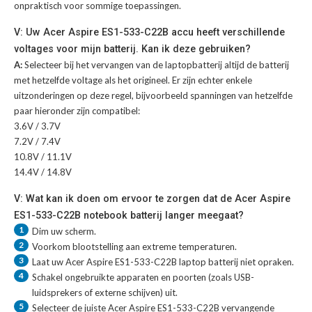
onpraktisch voor sommige toepassingen.
V: Uw Acer Aspire ES1-533-C22B accu heeft verschillende
voltages voor mijn batterij. Kan ik deze gebruiken?
A:
Selecteer bij het vervangen van de laptopbatterij altijd de batterij
met hetzelfde voltage als het origineel. Er zijn echter enkele
uitzonderingen op deze regel, bijvoorbeeld spanningen van hetzelfde
paar hieronder zijn compatibel:
3.6V / 3.7V
7.2V / 7.4V
10.8V / 11.1V
14.4V / 14.8V
V: Wat kan ik doen om ervoor te zorgen dat de Acer Aspire
ES1-533-C22B notebook batterij langer meegaat?
1
Dim uw scherm.
2
Voorkom blootstelling aan extreme temperaturen.
3
Laat uw
Acer Aspire ES1-533-C22B laptop batterij
niet opraken.
4
Schakel ongebruikte apparaten en poorten (zoals USB-
luidsprekers of externe schijven) uit.
5
Selecteer de juiste
Acer Aspire ES1-533-C22B vervangende