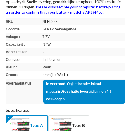
oplaadcycli. Snelle levering, gemakkelijke terugkeer, 100% restitutie
binnen 30 dagen.
Please disassemble your computer before placing
an order to confirm that your battery model is AP16M5J.
SKU :
NLB9228
Conditie :
Nieuw, Vervangende
Voltage :
7.7V
Capaciteit :
37Wh
Aantal cellen :
2
Cel type :
Li-Polymer
Kleur :
Zwart
Grootte :
*mm(L x W x H)
Voorraadstatus :
In voorraad. Objectlocatie: lokaal
magazijn.Geschatte levertijd binnen 4-6
werkdagen
Specificaties:
Type A
Type B