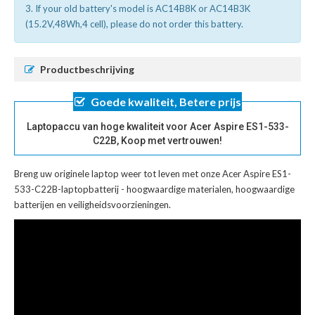
3. If your old battery's model is AC14B8K or AC14B3K
(15.2V,48Wh,4 cell), please do not order this battery.
Productbeschrijving
Goede kwaliteit, Betere prijs
Laptopaccu van hoge kwaliteit voor Acer Aspire ES1-533-
C22B, Koop met vertrouwen!
Breng uw originele laptop weer tot leven met onze
Acer Aspire ES1-
533-C22B-laptopbatterij
- hoogwaardige materialen, hoogwaardige
batterijen en veiligheidsvoorzieningen.