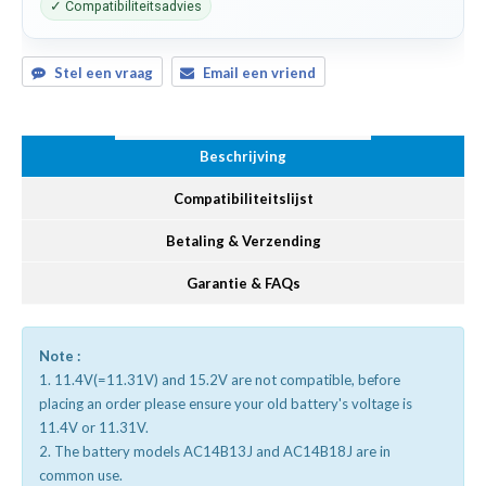
✓ Compatibiliteitsadvies
Stel een vraag
Email een vriend
Beschrijving
Compatibiliteitslijst
Betaling & Verzending
Garantie & FAQs
Note :
1. 11.4V(=11.31V) and 15.2V are not compatible, before
placing an order please ensure your old battery's voltage is
11.4V or 11.31V.
2. The battery models AC14B13J and AC14B18J are in
common use.