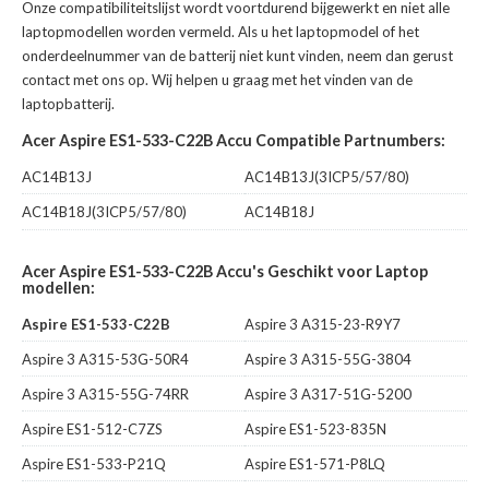
Onze compatibiliteitslijst wordt voortdurend bijgewerkt en niet alle
laptopmodellen worden vermeld. Als u het laptopmodel of het
onderdeelnummer van de batterij niet kunt vinden, neem dan gerust
contact met ons op. Wij helpen u graag met het vinden van de
laptopbatterij.
Acer Aspire ES1-533-C22B Accu Compatible Partnumbers:
AC14B13J
AC14B13J(3ICP5/57/80)
AC14B18J(3ICP5/57/80)
AC14B18J
Acer Aspire ES1-533-C22B Accu's Geschikt voor Laptop
modellen:
Aspire ES1-533-C22B
Aspire 3 A315-23-R9Y7
Aspire 3 A315-53G-50R4
Aspire 3 A315-55G-3804
Aspire 3 A315-55G-74RR
Aspire 3 A317-51G-5200
Aspire ES1-512-C7ZS
Aspire ES1-523-835N
Aspire ES1-533-P21Q
Aspire ES1-571-P8LQ