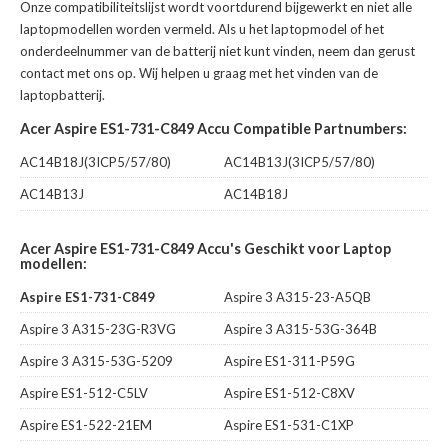
Onze compatibiliteitslijst wordt voortdurend bijgewerkt en niet alle
laptopmodellen worden vermeld. Als u het laptopmodel of het
onderdeelnummer van de batterij niet kunt vinden, neem dan gerust
contact met ons op. Wij helpen u graag met het vinden van de
laptopbatterij.
Acer Aspire ES1-731-C849 Accu Compatible Partnumbers:
AC14B18J(3ICP5/57/80)
AC14B13J(3ICP5/57/80)
AC14B13J
AC14B18J
Acer Aspire ES1-731-C849 Accu's Geschikt voor Laptop
modellen:
Aspire ES1-731-C849
Aspire 3 A315-23-A5QB
Aspire 3 A315-23G-R3VG
Aspire 3 A315-53G-364B
Aspire 3 A315-53G-5209
Aspire ES1-311-P59G
Aspire ES1-512-C5LV
Aspire ES1-512-C8XV
Aspire ES1-522-21EM
Aspire ES1-531-C1XP