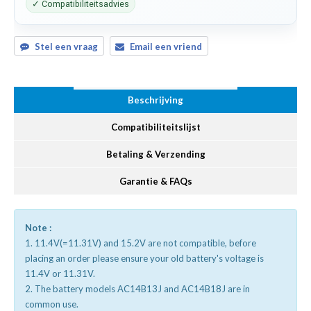
✓ Compatibiliteitsadvies
Stel een vraag
Email een vriend
Beschrijving
Compatibiliteitslijst
Betaling & Verzending
Garantie & FAQs
Note :
1. 11.4V(=11.31V) and 15.2V are not compatible, before
placing an order please ensure your old battery's voltage is
11.4V or 11.31V.
2. The battery models AC14B13J and AC14B18J are in
common use.