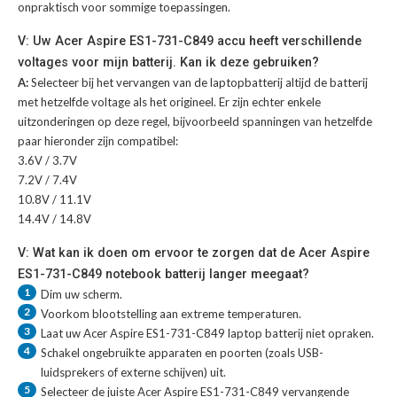
onpraktisch voor sommige toepassingen.
V: Uw Acer Aspire ES1-731-C849 accu heeft verschillende
voltages voor mijn batterij. Kan ik deze gebruiken?
A:
Selecteer bij het vervangen van de laptopbatterij altijd de batterij
met hetzelfde voltage als het origineel. Er zijn echter enkele
uitzonderingen op deze regel, bijvoorbeeld spanningen van hetzelfde
paar hieronder zijn compatibel:
3.6V / 3.7V
7.2V / 7.4V
10.8V / 11.1V
14.4V / 14.8V
V: Wat kan ik doen om ervoor te zorgen dat de Acer Aspire
ES1-731-C849 notebook batterij langer meegaat?
1
Dim uw scherm.
2
Voorkom blootstelling aan extreme temperaturen.
3
Laat uw
Acer Aspire ES1-731-C849 laptop batterij
niet opraken.
4
Schakel ongebruikte apparaten en poorten (zoals USB-
luidsprekers of externe schijven) uit.
5
Selecteer de juiste
Acer Aspire ES1-731-C849 vervangende