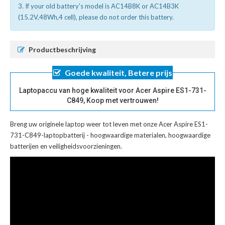
3. If your old battery's model is AC14B8K or AC14B3K
(15.2V,48Wh,4 cell), please do not order this battery.
Productbeschrijving
Goede kwaliteit, Betere prijs
Laptopaccu van hoge kwaliteit voor Acer Aspire ES1-731-
C849, Koop met vertrouwen!
Breng uw originele laptop weer tot leven met onze
Acer Aspire ES1-
731-C849-laptopbatterij
- hoogwaardige materialen, hoogwaardige
batterijen en veiligheidsvoorzieningen.