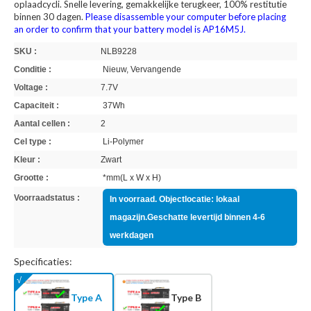
oplaadcycli. Snelle levering, gemakkelijke terugkeer, 100% restitutie
binnen 30 dagen.
Please disassemble your computer before placing
an order to confirm that your battery model is AP16M5J.
SKU :
NLB9228
Conditie :
Nieuw, Vervangende
Voltage :
7.7V
Capaciteit :
37Wh
Aantal cellen :
2
Cel type :
Li-Polymer
Kleur :
Zwart
Grootte :
*mm(L x W x H)
Voorraadstatus :
In voorraad. Objectlocatie: lokaal
magazijn.Geschatte levertijd binnen 4-6
werkdagen
Specificaties:
Type A
Type B