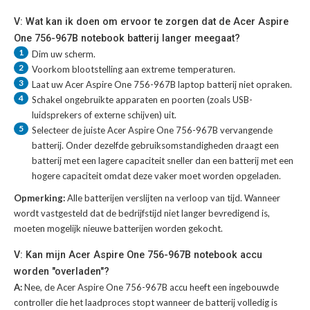
V: Wat kan ik doen om ervoor te zorgen dat de Acer Aspire
One 756-967B notebook batterij langer meegaat?
1
Dim uw scherm.
2
Voorkom blootstelling aan extreme temperaturen.
3
Laat uw
Acer Aspire One 756-967B laptop batterij
niet opraken.
4
Schakel ongebruikte apparaten en poorten (zoals USB-
luidsprekers of externe schijven) uit.
5
Selecteer de juiste
Acer Aspire One 756-967B vervangende
batterij
. Onder dezelfde gebruiksomstandigheden draagt een
batterij met een lagere capaciteit sneller dan een batterij met een
hogere capaciteit omdat deze vaker moet worden opgeladen.
Opmerking:
Alle batterijen verslijten na verloop van tijd. Wanneer
wordt vastgesteld dat de bedrijfstijd niet langer bevredigend is,
moeten mogelijk nieuwe batterijen worden gekocht.
V: Kan mijn Acer Aspire One 756-967B notebook accu
worden "overladen"?
A:
Nee, de Acer Aspire One 756-967B accu heeft een ingebouwde
controller die het laadproces stopt wanneer de batterij volledig is