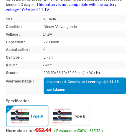
binnen 30 dagen.
This battery is not compatible with the battery
voltage 10.8V and 11.1V.
SKU :
NLB406
Conditie :
Nieuw, Vervangende
Voltage :
14.8V
Capaciteit :
2200mAh
Aantal cellen :
4
Cel type :
Li-ion
Kleur :
Zwart
Grootte :
203.50x38.70x39.00mm(L x W x H)
Voorraadstatus :
In voorraad. Geschatte Leveringstijd: 11-15
werkdagen
Specificaties:
Type A
Type B
€52.44
Normale prijs :
- ( Besparingen(30%): €15.73 )