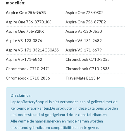
modellen:
Aspire One 756-967B
Aspire One 725-0802
Aspire One 756-877B1KK
Aspire One 756-877B2
Aspire One 756-B2KK
Aspire V5-123-3650
Aspire V5-123-3876
Aspire V5-131-2682
Aspire V5-171-33214G50ASS
Aspire V5-171-6679
Aspire V5-171-6862
Chromebook C710-2055
Chromebook C710-2471
Chromebook C710-2833
Chromebook C710-2856
TravelMate B113-M
Disclaimer:
LaptopBatteryShop.nl is niet verbonden aan of gelieerd met de
genoemde fabrikanten.De producten in deze catalogus worden
niet ondersteund of goedgekeurd door deze fabrikanten.
Alle vermelde handelsmerken en modelnamen worden
uitsluitend gebruikt om compatibiliteit aan te geven.