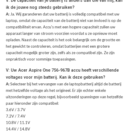
V: De capaciteit van je batterij is anders dan die van mij, kan
ik de jouwe nog steeds gebruiken?
A:
Ja. Wij garanderen dat uw batterij is volledig compatibel met uw
laptop, omdat de capaciteit van de batterij niet van invloed is op de
compatibiliteit ervan. Accu's met een hogere capaciteit zullen uw
apparaat langer van stroom voorzien voordat u ze opnieuw moet
opladen. Naast de capaciteit is het ook belangrijk om de grootte en
het gewicht te controleren, omdat batterijen met een grotere
capaciteit mogelijk groter zijn, zelfs als ze compatibel zijn. Ze zijn
onpraktisch voor sommige toepassingen.
V: Uw Acer Aspire One 756-967B accu heeft verschillende
voltages voor mijn batterij. Kan ik deze gebruiken?
A:
Selecteer bij het vervangen van de laptopbatterij altijd de batterij
met hetzelfde voltage als het origineel. Er zijn echter enkele
uitzonderingen op deze regel, bijvoorbeeld spanningen van hetzelfde
paar hieronder zijn compatibel:
3.6V / 3.7V
7.2V / 7.4V
10.8V / 11.1V
14.4V / 14.8V