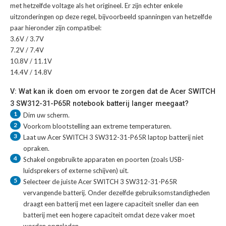
met hetzelfde voltage als het origineel. Er zijn echter enkele
uitzonderingen op deze regel, bijvoorbeeld spanningen van hetzelfde
paar hieronder zijn compatibel:
3.6V / 3.7V
7.2V / 7.4V
10.8V / 11.1V
14.4V / 14.8V
V: Wat kan ik doen om ervoor te zorgen dat de Acer SWITCH
3 SW312-31-P65R notebook batterij langer meegaat?
1
Dim uw scherm.
2
Voorkom blootstelling aan extreme temperaturen.
3
Laat uw
Acer SWITCH 3 SW312-31-P65R laptop batterij
niet
opraken.
4
Schakel ongebruikte apparaten en poorten (zoals USB-
luidsprekers of externe schijven) uit.
5
Selecteer de juiste
Acer SWITCH 3 SW312-31-P65R
vervangende batterij
. Onder dezelfde gebruiksomstandigheden
draagt een batterij met een lagere capaciteit sneller dan een
batterij met een hogere capaciteit omdat deze vaker moet
worden opgeladen.