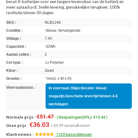
bevat A-batterijen voor een langere levensduur van de batterij en
meer oplaadcycli. Snelle levering, gemakkelijke terugkeer, 100%
restitutie binnen 30 dagen.
SKU :
NLB1248
Conditie :
Nieuw, Vervangende
Voltage :
7.4V
Capaciteit :
32Wh
Aantal cellen :
2
Cel type :
Li-Polymer
Kleur :
Zwart
Grootte :
*mm(L x W x H)
Voorraadstatus :
In voorraad. Objectlocatie: lokaal
magazijn.Geschatte levertijd binnen 4-6
werkdagen
€51.47
Normale prijs :
- ( Besparingen(30%): €15.44 )
€36.03
Onze prijs :
+ €0.99 verzendkosten
Klantreviews :
1129 beoordelingen