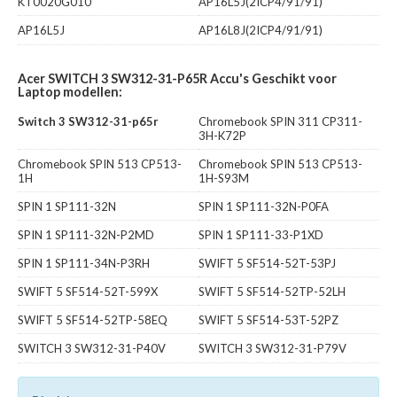
KT0020G010
AP16L5J(2ICP4/91/91)
AP16L5J
AP16L8J(2ICP4/91/91)
Acer SWITCH 3 SW312-31-P65R Accu's Geschikt voor
Laptop modellen:
Switch 3 SW312-31-p65r
Chromebook SPIN 311 CP311-
3H-K72P
Chromebook SPIN 513 CP513-
Chromebook SPIN 513 CP513-
1H
1H-S93M
SPIN 1 SP111-32N
SPIN 1 SP111-32N-P0FA
SPIN 1 SP111-32N-P2MD
SPIN 1 SP111-33-P1XD
SPIN 1 SP111-34N-P3RH
SWIFT 5 SF514-52T-53PJ
SWIFT 5 SF514-52T-599X
SWIFT 5 SF514-52TP-52LH
SWIFT 5 SF514-52TP-58EQ
SWIFT 5 SF514-53T-52PZ
SWITCH 3 SW312-31-P40V
SWITCH 3 SW312-31-P79V