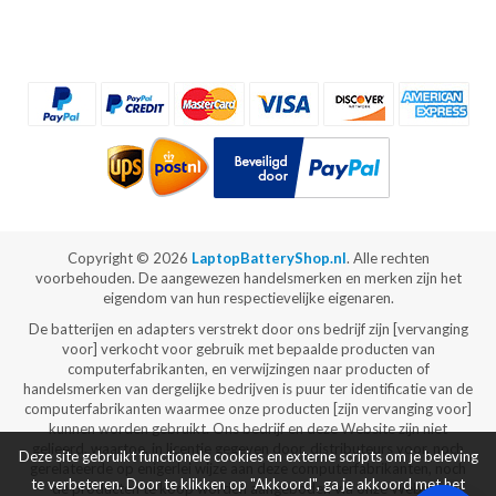
Copyright ©
2026
LaptopBatteryShop.nl
. Alle rechten
voorbehouden. De aangewezen handelsmerken en merken zijn het
eigendom van hun respectievelijke eigenaren.
De batterijen en adapters verstrekt door ons bedrijf zijn [vervanging
voor] verkocht voor gebruik met bepaalde producten van
computerfabrikanten, en verwijzingen naar producten of
handelsmerken van dergelijke bedrijven is puur ter identificatie van de
computerfabrikanten waarmee onze producten [zijn vervanging voor]
kunnen worden gebruikt. Ons bedrijf en deze Website zijn niet
gelieerd, waartoe, in licentie gegeven door, distributeurs voor, noch
Deze site gebruikt functionele cookies en externe scripts om je beleving
gerelateerde op enigerlei wijze aan deze computerfabrikanten, noch
te verbeteren. Door te klikken op "Akkoord", ga je akkoord met het
de producten te koop worden aangeboden via onze Website