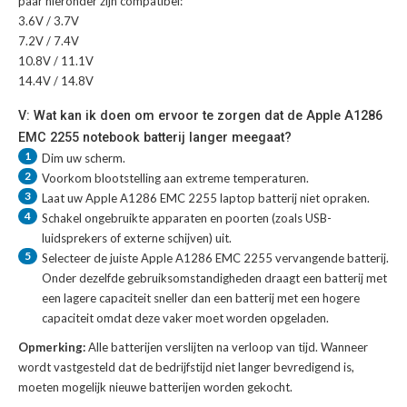
paar hieronder zijn compatibel:
3.6V / 3.7V
7.2V / 7.4V
10.8V / 11.1V
14.4V / 14.8V
V: Wat kan ik doen om ervoor te zorgen dat de Apple A1286
EMC 2255 notebook batterij langer meegaat?
1
Dim uw scherm.
2
Voorkom blootstelling aan extreme temperaturen.
3
Laat uw
Apple A1286 EMC 2255 laptop batterij
niet opraken.
4
Schakel ongebruikte apparaten en poorten (zoals USB-
luidsprekers of externe schijven) uit.
5
Selecteer de juiste
Apple A1286 EMC 2255 vervangende batterij
.
Onder dezelfde gebruiksomstandigheden draagt een batterij met
een lagere capaciteit sneller dan een batterij met een hogere
capaciteit omdat deze vaker moet worden opgeladen.
Opmerking:
Alle batterijen verslijten na verloop van tijd. Wanneer
wordt vastgesteld dat de bedrijfstijd niet langer bevredigend is,
moeten mogelijk nieuwe batterijen worden gekocht.