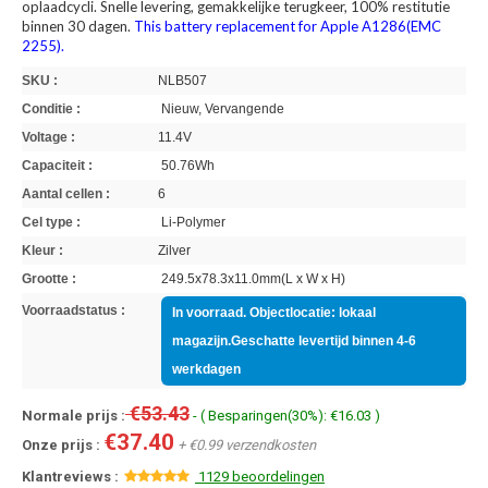
oplaadcycli. Snelle levering, gemakkelijke terugkeer, 100% restitutie
binnen 30 dagen.
This battery replacement for Apple A1286(EMC
2255).
SKU :
NLB507
Conditie :
Nieuw, Vervangende
Voltage :
11.4V
Capaciteit :
50.76Wh
Aantal cellen :
6
Cel type :
Li-Polymer
Kleur :
Zilver
Grootte :
249.5x78.3x11.0mm(L x W x H)
Voorraadstatus :
In voorraad. Objectlocatie: lokaal
magazijn.Geschatte levertijd binnen 4-6
werkdagen
€53.43
Normale prijs :
- ( Besparingen(30%): €16.03 )
€37.40
Onze prijs :
+ €0.99 verzendkosten
Klantreviews :
1129 beoordelingen