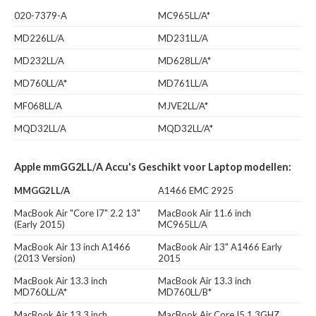
020-7379-A
MC965LL/A*
MD226LL/A
MD231LL/A
MD232LL/A
MD628LL/A*
MD760LL/A*
MD761LL/A
MF068LL/A
MJVE2LL/A*
MQD32LL/A
MQD32LL/A*
Apple mmGG2LL/A Accu's Geschikt voor Laptop modellen:
MMGG2LL/A
A1466 EMC 2925
MacBook Air "Core I7" 2.2 13"
MacBook Air 11.6 inch
(Early 2015)
MC965LL/A
MacBook Air 13 inch A1466
MacBook Air 13" A1466 Early
(2013 Version)
2015
MacBook Air 13.3 inch
MacBook Air 13.3 inch
MD760LL/A*
MD760LL/B*
MacBook Air 13.3 inch
MacBook Air Core I5 1.3GHZ