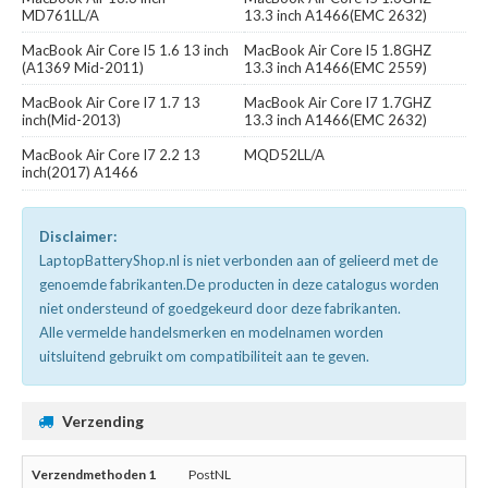
MD761LL/A
13.3 inch A1466(EMC 2632)
MacBook Air Core I5 1.6 13 inch
MacBook Air Core I5 1.8GHZ
(A1369 Mid-2011)
13.3 inch A1466(EMC 2559)
MacBook Air Core I7 1.7 13
MacBook Air Core I7 1.7GHZ
inch(Mid-2013)
13.3 inch A1466(EMC 2632)
MacBook Air Core I7 2.2 13
MQD52LL/A
inch(2017) A1466
Disclaimer:
LaptopBatteryShop.nl is niet verbonden aan of gelieerd met de
genoemde fabrikanten.De producten in deze catalogus worden
niet ondersteund of goedgekeurd door deze fabrikanten.
Alle vermelde handelsmerken en modelnamen worden
uitsluitend gebruikt om compatibiliteit aan te geven.
Verzending
PostNL