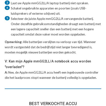
3
Laat uw
Apple mmGG2LL/A laptop batterij
niet opraken.
4
Schakel ongebruikte apparaten en poorten (zoals USB-
luidsprekers of externe schijven) uit.
5
Selecteer de juiste
Apple mmGG2LL/A vervangende batterij
.
Onder dezelfde gebruiksomstandigheden draagt een batterij met
een lagere capaciteit sneller dan een batterij met een hogere
capaciteit omdat deze vaker moet worden opgeladen.
Opmerking:
Alle batterijen verslijten na verloop van tijd. Wanneer
wordt vastgesteld dat de bedrijfstijd niet langer bevredigend is,
moeten mogelijk nieuwe batterijen worden gekocht.
V: Kan mijn Apple mmGG2LL/A notebook accu worden
"overladen"?
A:
Nee, de Apple mmGG2LL/A accu heeft een ingebouwde controller
die het laadproces stopt wanneer de batterij volledig is opgeladen.
BEST VERKOCHTE ACCU