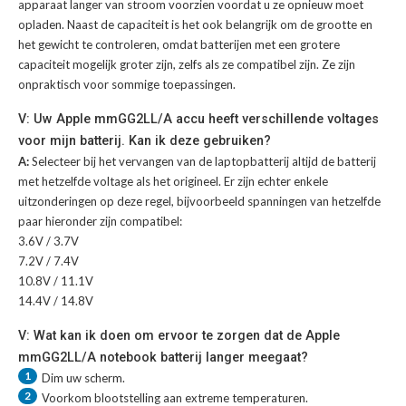
apparaat langer van stroom voorzien voordat u ze opnieuw moet
opladen. Naast de capaciteit is het ook belangrijk om de grootte en
het gewicht te controleren, omdat batterijen met een grotere
capaciteit mogelijk groter zijn, zelfs als ze compatibel zijn. Ze zijn
onpraktisch voor sommige toepassingen.
V: Uw Apple mmGG2LL/A accu heeft verschillende voltages
voor mijn batterij. Kan ik deze gebruiken?
A:
Selecteer bij het vervangen van de laptopbatterij altijd de batterij
met hetzelfde voltage als het origineel. Er zijn echter enkele
uitzonderingen op deze regel, bijvoorbeeld spanningen van hetzelfde
paar hieronder zijn compatibel:
3.6V / 3.7V
7.2V / 7.4V
10.8V / 11.1V
14.4V / 14.8V
V: Wat kan ik doen om ervoor te zorgen dat de Apple
mmGG2LL/A notebook batterij langer meegaat?
1
Dim uw scherm.
2
Voorkom blootstelling aan extreme temperaturen.