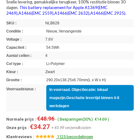
Snelle levering, gemakkelijke terugkeer, 100% restitutie binnen 30
dagen.
This battery replacement for Apple A1369(EMC
2469),A1466(EMC 2559),A1466(EMC 2632),A1466(EMC 2925).
SKU :
NLB628
Conditie :
Nieuw, Vervangende
Voltage :
7.6V
Capaciteit :
54.5Wh
Aantal cellen :
4
Cel type :
Li-Polymer
Kleur :
Zwart
Grootte :
290.20x138.25x6.70mm(L x W x H)
Voorraadstatus :
In voorraad. Objectlocatie: lokaal
magazijn.Geschatte levertijd binnen 4-6
werkdagen
€48.96
Normale prijs :
- ( Besparingen(30%): €14.69 )
€34.27
Onze prijs :
+ €0.99 verzendkosten
Klantreviews :
1125 beoordelingen